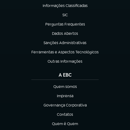
Informações Classificadas
(abre em nova aba)
SIC
(abre em nova aba)
Perguntas Frequentes
(abre em nova aba)
Dados Abertos
(abre em nova aba)
Sanções Administrativas
(abre em nova aba)
Ferramentas e Aspectos Tecnológicos
(abre em nova aba)
Outras Informações
(abre em nova aba)
A EBC
Quem somos
(abre em nova aba)
Imprensa
(abre em nova aba)
Governança Corporativa
(abre em nova aba)
Contatos
(abre em nova aba)
Quem é Quem
(abre em nova aba)