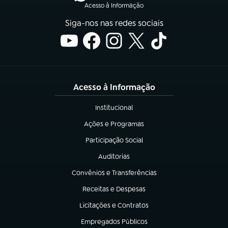
Acesso à Informação
Siga-nos nas redes sociais
Acesso à Informação
Institucional
(abre em nova aba)
Ações e Programas
(abre em nova aba)
Participação Social
(abre em nova aba)
Auditorias
(abre em nova aba)
Convênios e Transferências
(abre em nova aba)
Receitas e Despesas
(abre em nova aba)
Licitações e Contratos
(abre em nova aba)
Empregados Públicos
(abre em nova aba)