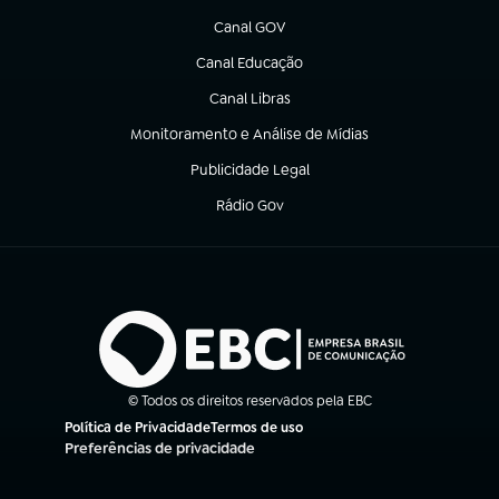
Canal GOV
(abre em nova aba)
Canal Educação
(abre em nova aba)
Canal Libras
(abre em nova aba)
Monitoramento e Análise de Mídias
(abre em nova aba)
Publicidade Legal
(abre em nova aba)
Rádio Gov
(abre em nova aba)
© Todos os direitos reservados pela EBC
Política de Privacidade
Termos de uso
(abre em nova aba)
(abre em nova aba)
Preferências de privacidade