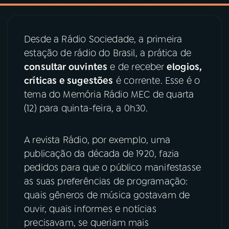
03
PROGRAMAÇÃO
Desde a Rádio Sociedade, a primeira
estação de rádio do Brasil, a prática de
04
PROGRAMAS
consultar ouvintes
e de receber
elogios,
críticas e sugestões
é corrente. Esse é o
05
PODCASTS
tema do Memória Rádio MEC de quarta
(12) para quinta-feira, a 0h30.
06
VIDEOCASTS
A revista Rádio, por exemplo, uma
publicação da década de 1920, fazia
07
ÚLTIMAS
pedidos para que o público manifestasse
as suas preferências de programação:
08
PRÊMIO RÁDIO MEC
quais gêneros de música gostavam de
ouvir, quais informes e notícias
precisavam, se queriam mais
ACOMPANHE A RÁDIO MEC