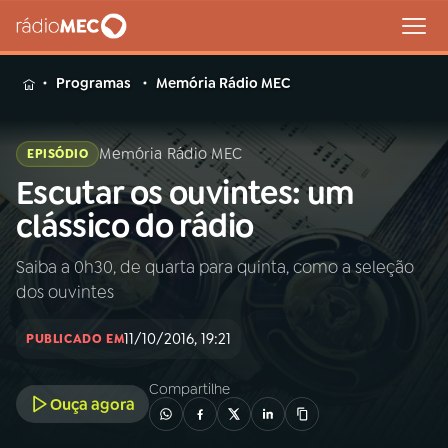
MENU
Programas
Memória Rádio MEC
Memória Rádio MEC
EPISÓDIO
Escutar os ouvintes: um
Buscar
na
clássico do rádio
Rádio
Buscar
MEC
Saiba a 0h30, de quarta para quinta, como a seleção
dos ouvintes
Início
AO VIVO
11/10/2016, 19:21
PUBLICADO EM
01
INÍCIO
Compartilhe
Ouça agora
02
A RÁDIO