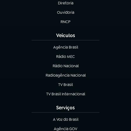
Diretoria
(abre em nova aba)
Ouvidoria
(abre em nova aba)
RNCP
(abre em nova aba)
Veículos
Agência Brasil
(abre em nova aba)
Rádio MEC
Rádio Nacional
(abre em nova aba)
Radioagência Nacional
(abre em nova aba)
TV Brasil
(abre em nova aba)
TV Brasil Internacional
(abre em nova aba)
Serviços
A Voz do Brasil
(abre em nova aba)
Agência GOV
(abre em nova aba)