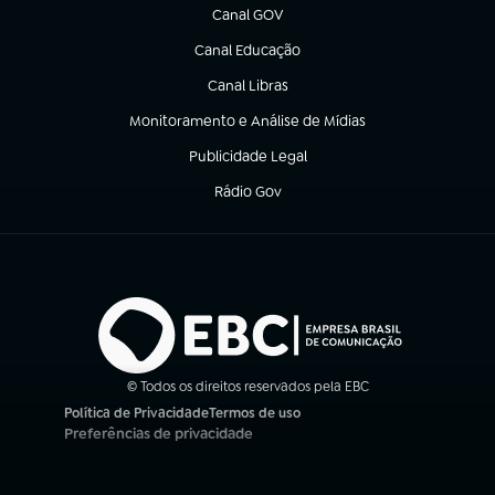
Canal GOV
(abre em nova aba)
Canal Educação
(abre em nova aba)
Canal Libras
(abre em nova aba)
Monitoramento e Análise de Mídias
(abre em nova aba)
Publicidade Legal
(abre em nova aba)
Rádio Gov
(abre em nova aba)
© Todos os direitos reservados pela EBC
Política de Privacidade
Termos de uso
(abre em nova aba)
(abre em nova aba)
Preferências de privacidade