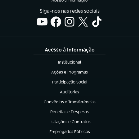
Acesso à Informação
Siga-nos nas redes sociais
Acesso à Informação
Institucional
(abre em nova aba)
Ações e Programas
(abre em nova aba)
Participação Social
(abre em nova aba)
Auditorias
(abre em nova aba)
Convênios e Transferências
(abre em nova aba)
Receitas e Despesas
(abre em nova aba)
Licitações e Contratos
(abre em nova aba)
Empregados Públicos
(abre em nova aba)