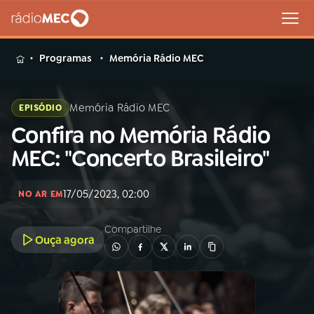
MENU
Programas
Memória Rádio MEC
Memória Rádio MEC
EPISÓDIO
Confira no Memória Rádio
Buscar
na
MEC: "Concerto Brasileiro"
Rádio
Buscar
MEC
17/05/2023, 02:00
NO AR EM
Início
AO VIVO
Compartilhe
Ouça agora
01
INÍCIO
02
A RÁDIO