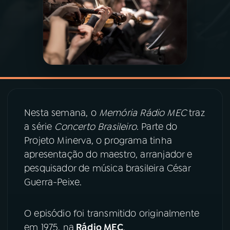
03
PROGRAMAÇÃO
04
PROGRAMAS
05
PODCASTS
Nesta semana, o
Memória Rádio MEC
traz
a série
Concerto Brasileiro
. Parte do
06
VIDEOCASTS
Projeto Minerva, o programa tinha
apresentação do maestro, arranjador e
07
ÚLTIMAS
pesquisador de música brasileira César
Guerra-Peixe.
08
PRÊMIO RÁDIO MEC
O episódio foi transmitido originalmente
em 1975, na
Rádio MEC
.
ACOMPANHE A RÁDIO MEC