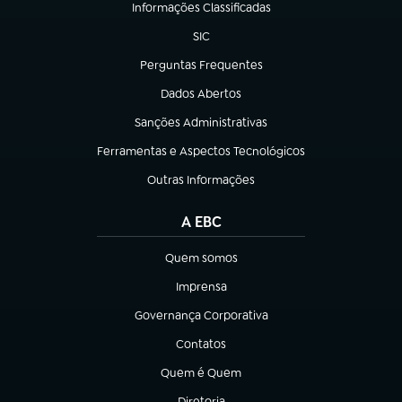
Informações Classificadas
(abre em nova aba)
SIC
(abre em nova aba)
Perguntas Frequentes
(abre em nova aba)
Dados Abertos
(abre em nova aba)
Sanções Administrativas
(abre em nova aba)
Ferramentas e Aspectos Tecnológicos
(abre em nova aba)
Outras Informações
(abre em nova aba)
A EBC
Quem somos
(abre em nova aba)
Imprensa
(abre em nova aba)
Governança Corporativa
(abre em nova aba)
Contatos
(abre em nova aba)
Quem é Quem
(abre em nova aba)
Diretoria