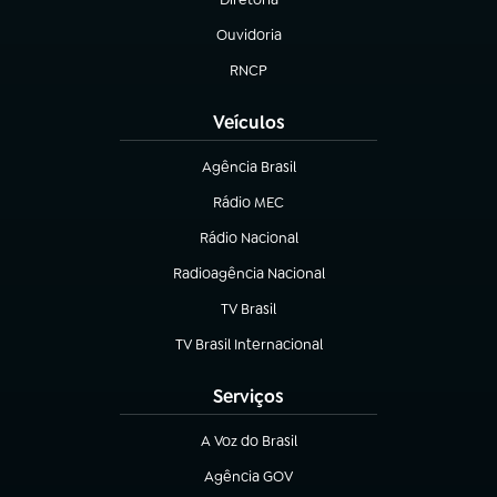
(abre em nova aba)
Ouvidoria
(abre em nova aba)
RNCP
(abre em nova aba)
Veículos
Agência Brasil
(abre em nova aba)
Rádio MEC
Rádio Nacional
(abre em nova aba)
Radioagência Nacional
(abre em nova aba)
TV Brasil
(abre em nova aba)
TV Brasil Internacional
(abre em nova aba)
Serviços
A Voz do Brasil
(abre em nova aba)
Agência GOV
(abre em nova aba)