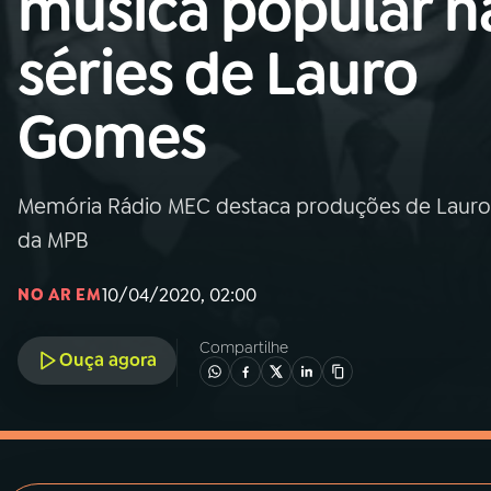
música popular n
MEC
séries de Lauro
01
INÍCIO
Gomes
02
A RÁDIO
Memória Rádio MEC destaca produções de Lauro 
03
PROGRAMAÇÃO
da MPB
04
PROGRAMAS
10/04/2020, 02:00
NO AR EM
Compartilhe
05
PODCASTS
Ouça agora
06
VIDEOCASTS