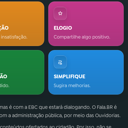
ÇÃO
ELOGIO
 insatisfação.
Compartilhe algo positivo.
ÇÃO
SIMPLIFIQUE
dido.
Sugira melhorias.
 mas é com a EBC que estará dialogando. O Fala.BR é
m a administração pública, por meio das Ouvidorias.
 conteúdos ofertados ao cidadão. Por isso, não se