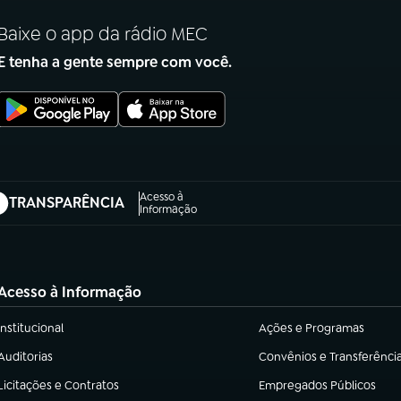
Baixe o app da rádio MEC
E tenha a gente sempre com você.
Acesso à
TRANSPARÊNCIA
abre em nova aba)
Informação
Acesso à Informação
Institucional
Ações e Programas
(abre em nova aba)
(abre em nova aba)
Auditorias
Convênios e Transferênci
(abre em nova aba)
(abre em nova aba)
Licitações e Contratos
Empregados Públicos
(abre em nova aba)
(abre em nova aba)