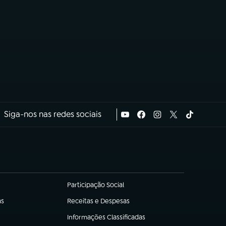
Siga-nos nas redes sociais
Participação Social
(abre em nova aba)
as
Receitas e Despesas
(abre em nova aba)
Informações Classificadas
(abre em nova aba)