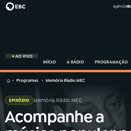
agência
Br
AO VIVO
INÍCIO
A RÁDIO
PROGRAMAÇÃO
MENU
Programas
Memória Rádio MEC
Buscar
na
Memória Rádio MEC
EPISÓDIO
Rádio
Buscar
MEC
Acompanhe a
Buscar
na
Rádio
Início
AO VIVO