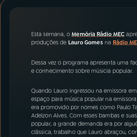
07
ÚLTIMAS
08
PRÊMIO RÁDIO MEC
Esta semana, o
Memória Rádio MEC
apre
produções de
Lauro Gomes
na
Rádio M
ACOMPANHE A RÁDIO MEC
YouTube
Facebook
Dessa vez o programa apresenta uma fa
e conhecimento sobre músicia popular.
Instagram
X
TikTok
Quando Lauro ingressou na emissora em 
espaço para música popular na emissor
era promovido por nomes como Paulo Tap
Adelzon Alves. Com esses bambas e suas 
popular, a grande demanda era por algu
clássica, trabalho que Lauro abraçou, com