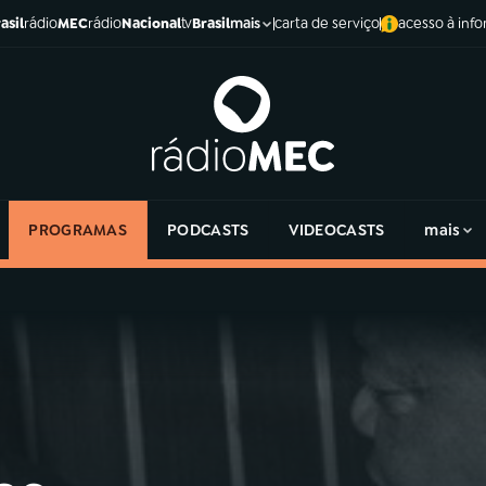
asil
rádio
MEC
rádio
Nacional
tv
Brasil
carta de serviço
acesso à inf
mais
PROGRAMAS
PODCASTS
VIDEOCASTS
mais