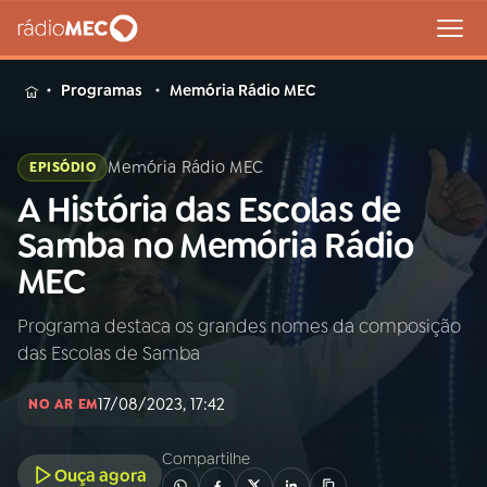
MENU
Programas
Memória Rádio MEC
Memória Rádio MEC
EPISÓDIO
A História das Escolas de
Buscar
na
Samba no Memória Rádio
Rádio
Buscar
MEC
MEC
Programa destaca os grandes nomes da composição
Início
AO VIVO
das Escolas de Samba
01
INÍCIO
17/08/2023, 17:42
NO AR EM
Compartilhe
02
A RÁDIO
Ouça agora