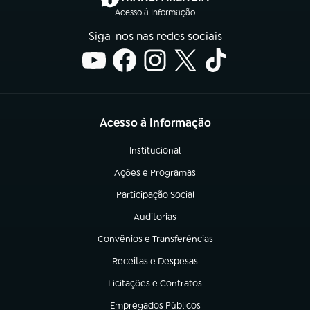
Acesso à Informação
Siga-nos nas redes sociais
Acesso à Informação
Institucional
(abre em nova aba)
Ações e Programas
(abre em nova aba)
Participação Social
(abre em nova aba)
Auditorias
(abre em nova aba)
Convênios e Transferências
(abre em nova aba)
Receitas e Despesas
(abre em nova aba)
Licitações e Contratos
(abre em nova aba)
Empregados Públicos
(abre em nova aba)