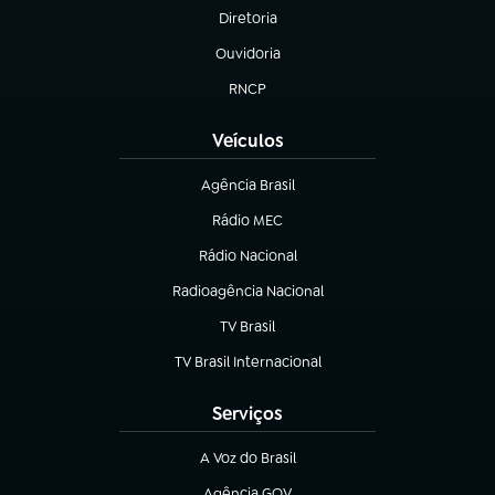
Diretoria
(abre em nova aba)
Ouvidoria
(abre em nova aba)
RNCP
(abre em nova aba)
Veículos
Agência Brasil
(abre em nova aba)
Rádio MEC
Rádio Nacional
(abre em nova aba)
Radioagência Nacional
(abre em nova aba)
TV Brasil
(abre em nova aba)
TV Brasil Internacional
(abre em nova aba)
Serviços
A Voz do Brasil
(abre em nova aba)
Agência GOV