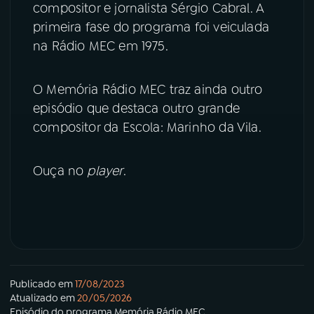
compositor e jornalista Sérgio Cabral. A
primeira fase do programa foi veiculada
YouTube
Facebook
na Rádio MEC em 1975.
Instagram
X
O Memória Rádio MEC traz ainda outro
TikTok
episódio que destaca outro grande
compositor da Escola: Marinho da Vila.
Ouça no
player
.
Publicado em
17/08/2023
Atualizado em
20/05/2026
Episódio
do programa
Memória Rádio MEC