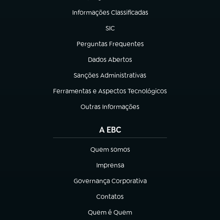
Informações Classificadas
(abre em nova aba)
SIC
(abre em nova aba)
Perguntas Frequentes
(abre em nova aba)
Dados Abertos
(abre em nova aba)
Sanções Administrativas
(abre em nova aba)
Ferramentas e Aspectos Tecnológicos
(abre em nova aba)
Outras Informações
(abre em nova aba)
A EBC
Quem somos
(abre em nova aba)
Imprensa
(abre em nova aba)
Governança Corporativa
(abre em nova aba)
Contatos
(abre em nova aba)
Quem é Quem
(abre em nova aba)