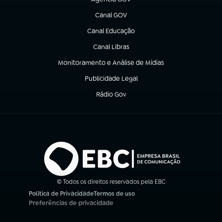
(abre em nova aba)
Canal GOV
(abre em nova aba)
Canal Educação
(abre em nova aba)
Canal Libras
(abre em nova aba)
Monitoramento e Análise de Mídias
(abre em nova aba)
Publicidade Legal
(abre em nova aba)
Rádio Gov
(abre em nova aba)
© Todos os direitos reservados pela EBC
Política de Privacidade
Termos de uso
(abre em nova aba)
(abre em nova aba)
Preferências de privacidade