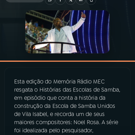
03
PROGRAMAÇÃO
04
PROGRAMAS
05
PODCASTS
06
VIDEOCASTS
Esta edição do Memória Rádio MEC
resgata o Histórias das Escolas de Samba,
07
ÚLTIMAS
em episódio que conta a história da
construção da Escola de Samba Unidos
de Vila Isabel, e recorda um de seus
08
PRÊMIO RÁDIO MEC
maiores compositores: Noel Rosa. A série
foi idealizada pelo pesquisador,
ACOMPANHE A RÁDIO MEC