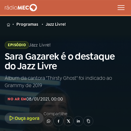
MENU
Programas
Jazz Livre!
Jazz Livre!
EPISÓDIO
Sara Gazarek é o destaque
Buscar
na
do Jazz Livre
Rádio
Buscar
MEC
Álbum da cantora "Thirsty Ghost" foi indicado ao
Grammy de 2019
Início
AO VIVO
08/01/2021, 00:00
NO AR EM
01
INÍCIO
Compartilhe
Ouça agora
02
A RÁDIO