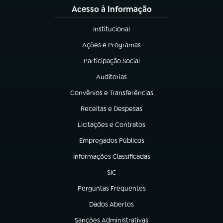
Acesso à Informação
Institucional
(abre em nova aba)
Ações e Programas
(abre em nova aba)
Participação Social
(abre em nova aba)
Auditorias
(abre em nova aba)
Convênios e Transferências
(abre em nova aba)
Receitas e Despesas
(abre em nova aba)
Licitações e Contratos
(abre em nova aba)
Empregados Públicos
(abre em nova aba)
Informações Classificadas
(abre em nova aba)
SIC
(abre em nova aba)
Perguntas Frequentes
(abre em nova aba)
Dados Abertos
(abre em nova aba)
Sanções Administrativas