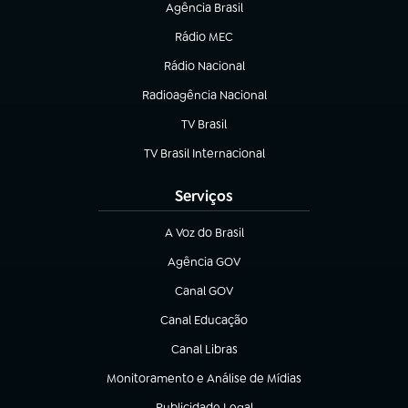
Agência Brasil
(abre em nova aba)
Rádio MEC
Rádio Nacional
(abre em nova aba)
Radioagência Nacional
(abre em nova aba)
TV Brasil
(abre em nova aba)
TV Brasil Internacional
(abre em nova aba)
Serviços
A Voz do Brasil
(abre em nova aba)
Agência GOV
(abre em nova aba)
Canal GOV
(abre em nova aba)
Canal Educação
(abre em nova aba)
Canal Libras
(abre em nova aba)
Monitoramento e Análise de Mídias
(abre em nova aba)
Publicidade Legal