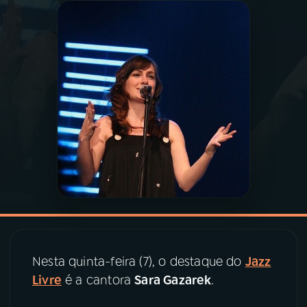
03
PROGRAMAÇÃO
04
PROGRAMAS
05
PODCASTS
06
VIDEOCASTS
07
ÚLTIMAS
08
PRÊMIO RÁDIO MEC
Nesta quinta-feira (7), o destaque do
Jazz
Livre
é a cantora
Sara Gazarek
.
ACOMPANHE A RÁDIO MEC