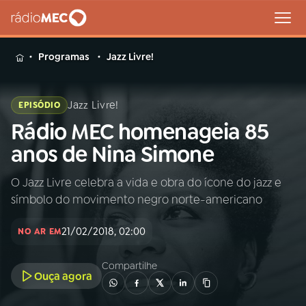
MENU
Programas
Jazz Livre!
Jazz Livre!
EPISÓDIO
Rádio MEC homenageia 85
Buscar
na
anos de Nina Simone
Rádio
Buscar
MEC
O Jazz Livre celebra a vida e obra do ícone do jazz e
símbolo do movimento negro norte-americano
Início
AO VIVO
21/02/2018, 02:00
NO AR EM
01
INÍCIO
Compartilhe
Ouça agora
02
A RÁDIO