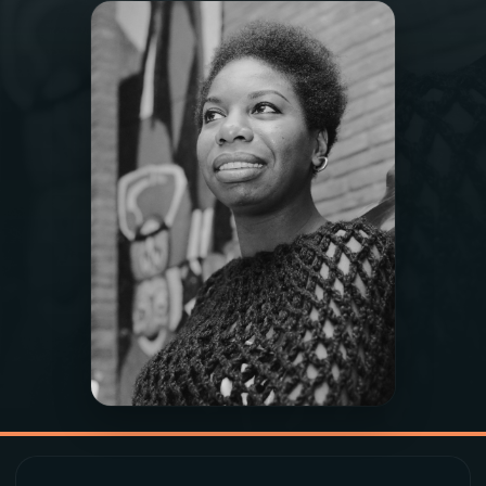
03
PROGRAMAÇÃO
04
PROGRAMAS
05
PODCASTS
06
VIDEOCASTS
07
ÚLTIMAS
08
PRÊMIO RÁDIO MEC
ACOMPANHE A RÁDIO MEC