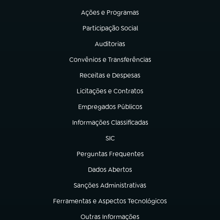
Ações e Programas
(abre em nova aba)
Participação Social
(abre em nova aba)
Auditorias
(abre em nova aba)
Convênios e Transferências
(abre em nova aba)
Receitas e Despesas
(abre em nova aba)
Licitações e Contratos
(abre em nova aba)
Empregados Públicos
(abre em nova aba)
Informações Classificadas
(abre em nova aba)
SIC
(abre em nova aba)
Perguntas Frequentes
(abre em nova aba)
Dados Abertos
(abre em nova aba)
Sanções Administrativas
(abre em nova aba)
Ferramentas e Aspectos Tecnológicos
(abre em nova aba)
Outras Informações
(abre em nova aba)