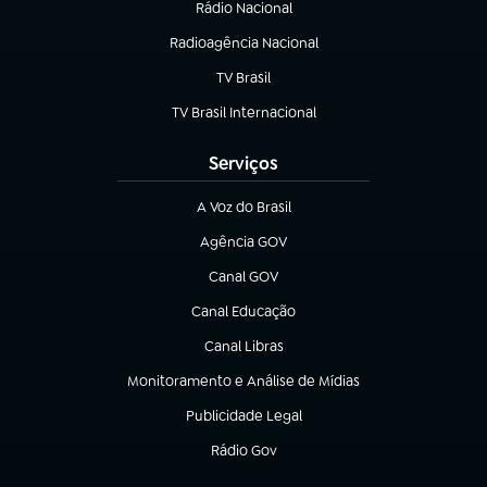
Rádio Nacional
(abre em nova aba)
Radioagência Nacional
(abre em nova aba)
TV Brasil
(abre em nova aba)
TV Brasil Internacional
(abre em nova aba)
Serviços
A Voz do Brasil
(abre em nova aba)
Agência GOV
(abre em nova aba)
Canal GOV
(abre em nova aba)
Canal Educação
(abre em nova aba)
Canal Libras
(abre em nova aba)
Monitoramento e Análise de Mídias
(abre em nova aba)
Publicidade Legal
(abre em nova aba)
Rádio Gov
(abre em nova aba)