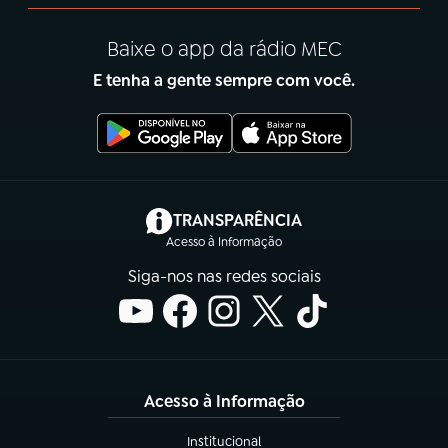
Baixe o app da rádio MEC
E tenha a gente sempre com você.
(abre em nova aba)
TRANSPARÊNCIA
Acesso à Informação
Siga-nos nas redes sociais
Acesso à Informação
Institucional
(abre em nova aba)