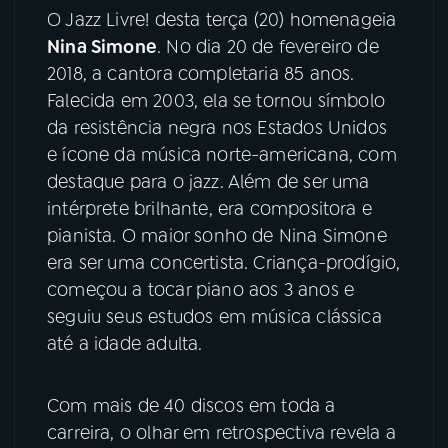
O Jazz Livre! desta terça (20) homenageia
YouTube
Facebook
Nina Simone
. No dia 20 de fevereiro de
2018, a cantora completaria 85 anos.
Instagram
X
Falecida em 2003, ela se tornou símbolo
da resistência negra nos Estados Unidos
TikTok
e ícone da música norte-americana, com
destaque para o jazz. Além de ser uma
intérprete brilhante, era compositora e
pianista. O maior sonho de Nina Simone
era ser uma concertista. Criança-prodígio,
começou a tocar piano aos 3 anos e
seguiu seus estudos em música clássica
até a idade adulta.
Com mais de 40 discos em toda a
carreira, o olhar em retrospectiva revela a