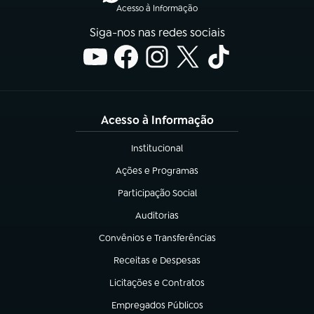
Acesso à Informação
Siga-nos nas redes sociais
Acesso à Informação
Institucional
(abre em nova aba)
Ações e Programas
(abre em nova aba)
Participação Social
(abre em nova aba)
Auditorias
(abre em nova aba)
Convênios e Transferências
(abre em nova aba)
Receitas e Despesas
(abre em nova aba)
Licitações e Contratos
(abre em nova aba)
Empregados Públicos
(abre em nova aba)