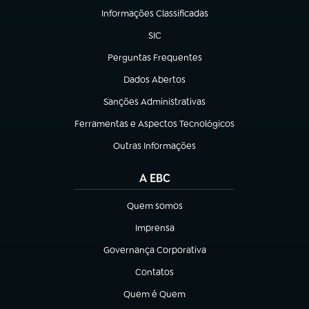
Informações Classificadas
(abre em nova aba)
SIC
(abre em nova aba)
Perguntas Frequentes
(abre em nova aba)
Dados Abertos
(abre em nova aba)
Sanções Administrativas
(abre em nova aba)
Ferramentas e Aspectos Tecnológicos
(abre em nova aba)
Outras Informações
(abre em nova aba)
A EBC
Quem somos
(abre em nova aba)
Imprensa
(abre em nova aba)
Governança Corporativa
(abre em nova aba)
Contatos
(abre em nova aba)
Quem é Quem
(abre em nova aba)