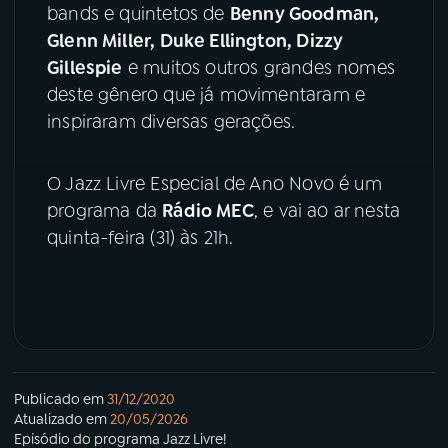
bands e quintetos de
Benny Goodman,
Glenn Miller, Duke Ellington, Dizzy
YouTube
Facebook
Gillespie
e muitos outros grandes nomes
deste gênero que já movimentaram e
Instagram
X
inspiraram diversas gerações.
TikTok
O Jazz Livre Especial de Ano Novo é um
programa da
Rádio MEC
, e vai ao ar nesta
quinta-feira (31) às 21h.
Publicado em
31/12/2020
Atualizado em
20/05/2026
Episódio
do programa
Jazz Livre!