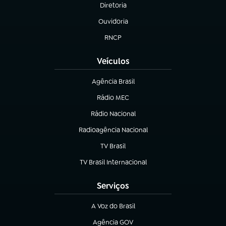
Diretoria
(abre em nova aba)
Ouvidoria
(abre em nova aba)
RNCP
(abre em nova aba)
Veículos
Agência Brasil
(abre em nova aba)
Rádio MEC
Rádio Nacional
(abre em nova aba)
Radioagência Nacional
(abre em nova aba)
TV Brasil
(abre em nova aba)
TV Brasil Internacional
(abre em nova aba)
Serviços
A Voz do Brasil
(abre em nova aba)
Agência GOV
(abre em nova aba)