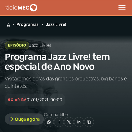
MENU
Programas
Jazz Livre!
Jazz Livre!
EPISÓDIO
Programa Jazz Livre! tem
Buscar
na
especial de Ano Novo
Rádio
Buscar
MEC
Visitaremos obras das grandes orquestras, big bands e
quintetos.
Início
AO VIVO
01/01/2021, 00:00
NO AR EM
01
INÍCIO
Compartilhe
Ouça agora
02
A RÁDIO