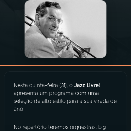
03
PROGRAMAÇÃO
04
PROGRAMAS
05
PODCASTS
06
VIDEOCASTS
Nesta quinta-feira (31), o
Jazz Livre!
07
ÚLTIMAS
apresenta um programa com uma
seleção de alto estilo para a sua virada de
ano.
08
PRÊMIO RÁDIO MEC
No repertório teremos orquestras, big
ACOMPANHE A RÁDIO MEC