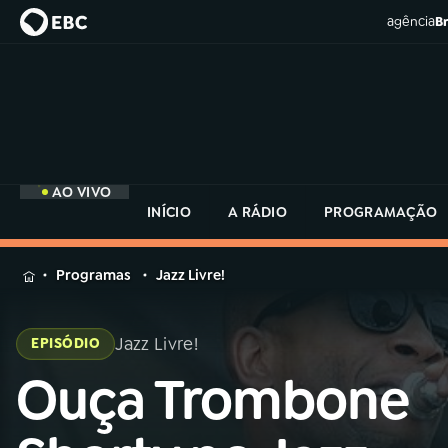
agência
Br
AO VIVO
INÍCIO
A RÁDIO
PROGRAMAÇÃO
MENU
Programas
Jazz Livre!
Buscar
na
Jazz Livre!
EPISÓDIO
Rádio
Buscar
MEC
Ouça Trombone
Buscar
na
Rádio
Início
AO VIVO