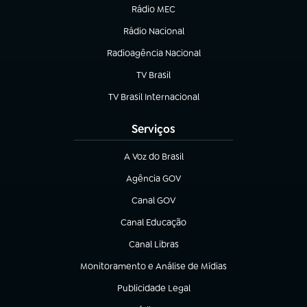
Rádio MEC
Rádio Nacional
(abre em nova aba)
Radioagência Nacional
(abre em nova aba)
TV Brasil
(abre em nova aba)
TV Brasil Internacional
(abre em nova aba)
Serviços
A Voz do Brasil
(abre em nova aba)
Agência GOV
(abre em nova aba)
Canal GOV
(abre em nova aba)
Canal Educação
(abre em nova aba)
Canal Libras
(abre em nova aba)
Monitoramento e Análise de Mídias
(abre em nova aba)
Publicidade Legal
(abre em nova aba)