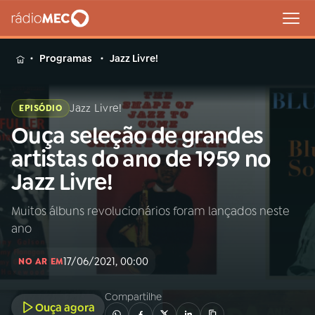
MENU
Programas
Jazz Livre!
Jazz Livre!
EPISÓDIO
Ouça seleção de grandes
Buscar
na
artistas do ano de 1959 no
Rádio
Buscar
Jazz Livre!
MEC
Muitos álbuns revolucionários foram lançados neste
Início
AO VIVO
ano
01
INÍCIO
17/06/2021, 00:00
NO AR EM
Compartilhe
02
A RÁDIO
Ouça agora