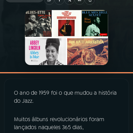
03
PROGRAMAÇÃO
04
PROGRAMAS
05
PODCASTS
06
VIDEOCASTS
O ano de 1959 foi o que mudou a história
07
ÚLTIMAS
do Jazz.
08
PRÊMIO RÁDIO MEC
Muitos álbuns revolucionários foram
lançados naqueles 365 dias,
ACOMPANHE A RÁDIO MEC