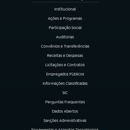
Institucional
(abre em nova aba)
Ações e Programas
(abre em nova aba)
Participação Social
(abre em nova aba)
Auditorias
(abre em nova aba)
Convênios e Transferências
(abre em nova aba)
Receitas e Despesas
(abre em nova aba)
Licitações e Contratos
(abre em nova aba)
Empregados Públicos
(abre em nova aba)
Informações Classificadas
(abre em nova aba)
SIC
(abre em nova aba)
Perguntas Frequentes
(abre em nova aba)
Dados Abertos
(abre em nova aba)
Sanções Administrativas
(abre em nova aba)
Ferramentas e Aspectos Tecnológicos