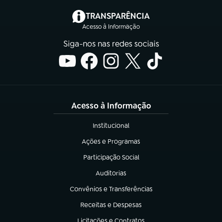
(abre em nova aba)
TRANSPARÊNCIA
Acesso à Informação
Siga-nos nas redes sociais
Acesso à Informação
Institucional
(abre em nova aba)
Ações e Programas
(abre em nova aba)
Participação Social
(abre em nova aba)
Auditorias
(abre em nova aba)
Convênios e Transferências
(abre em nova aba)
Receitas e Despesas
(abre em nova aba)
Licitações e Contratos