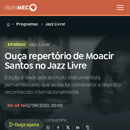
MENU
Programas
Jazz Livre!
Jazz Livre!
EPISÓDIO
Ouça repertório de Moacir
Buscar
na
Santos no Jazz Livre
Rádio
Buscar
MEC
Edição é dedicada ao multi-instrumentista
pernambucano, que ainda foi compositor e maestro
Início
AO VIVO
reconhecido internacionalmente
12/09/2020, 00:00
01
INÍCIO
NO AR EM
Compartilhe
Ouça agora
02
A RÁDIO