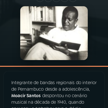
03
PROGRAMAÇÃO
04
PROGRAMAS
05
PODCASTS
06
VIDEOCASTS
07
ÚLTIMAS
Integrante de bandas regionais do interior
de Pernambuco desde a adolescência,
08
PRÊMIO RÁDIO MEC
Moacir Santos
despontou no cenário
musical na década de 1940, quando
ACOMPANHE A RÁDIO MEC