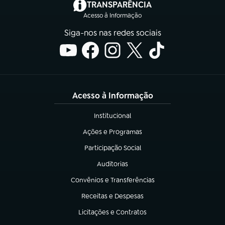
(abre em nova aba)
TRANSPARÊNCIA
Acesso à Informação
Siga-nos nas redes sociais
Acesso à Informação
Institucional
(abre em nova aba)
Ações e Programas
(abre em nova aba)
Participação Social
(abre em nova aba)
Auditorias
(abre em nova aba)
Convênios e Transferências
(abre em nova aba)
Receitas e Despesas
(abre em nova aba)
Licitações e Contratos
(abre em nova aba)