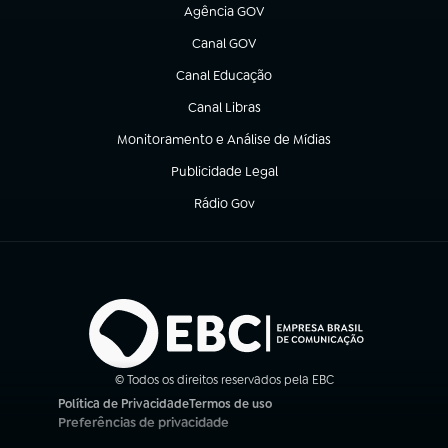
Agência GOV
(abre em nova aba)
Canal GOV
(abre em nova aba)
Canal Educação
(abre em nova aba)
Canal Libras
(abre em nova aba)
Monitoramento e Análise de Mídias
(abre em nova aba)
Publicidade Legal
(abre em nova aba)
Rádio Gov
(abre em nova aba)
© Todos os direitos reservados pela EBC
Política de Privacidade
Termos de uso
(abre em nova aba)
(abre em nova aba)
Preferências de privacidade