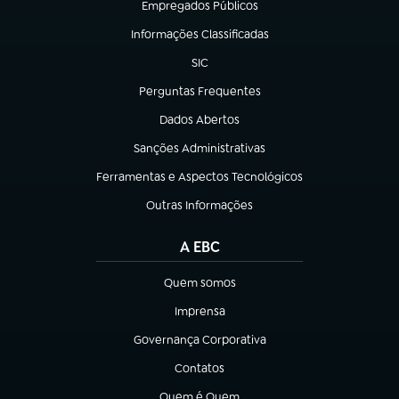
Empregados Públicos
(abre em nova aba)
Informações Classificadas
(abre em nova aba)
SIC
(abre em nova aba)
Perguntas Frequentes
(abre em nova aba)
Dados Abertos
(abre em nova aba)
Sanções Administrativas
(abre em nova aba)
Ferramentas e Aspectos Tecnológicos
(abre em nova aba)
Outras Informações
(abre em nova aba)
A EBC
Quem somos
(abre em nova aba)
Imprensa
(abre em nova aba)
Governança Corporativa
(abre em nova aba)
Contatos
(abre em nova aba)
Quem é Quem