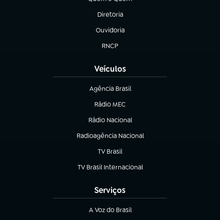
(abre em nova aba)
Diretoria
(abre em nova aba)
Ouvidoria
(abre em nova aba)
RNCP
(abre em nova aba)
Veículos
Agência Brasil
(abre em nova aba)
Rádio MEC
Rádio Nacional
(abre em nova aba)
Radioagência Nacional
(abre em nova aba)
TV Brasil
(abre em nova aba)
TV Brasil Internacional
(abre em nova aba)
Serviços
A Voz do Brasil
(abre em nova aba)