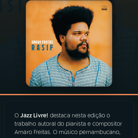
03
PROGRAMAÇÃO
04
PROGRAMAS
05
PODCASTS
06
VIDEOCASTS
07
ÚLTIMAS
O
Jazz Livre!
destaca nesta edição o
08
PRÊMIO RÁDIO MEC
trabalho autoral do pianista e compositor
Amaro Freitas. O músico pernambucano,
ACOMPANHE A RÁDIO MEC