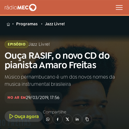
MENU
Programas
Jazz Livre!
Jazz Livre!
EPISÓDIO
Ouça RASIF, o novo CD do
Buscar
na
pianista Amaro Freitas
Rádio
Buscar
MEC
Músico pernambucano é um dos novos nomes da
musica instrumental brasileira
Início
AO VIVO
29/03/2019, 17:56
NO AR EM
01
INÍCIO
Compartilhe
Ouça agora
02
A RÁDIO