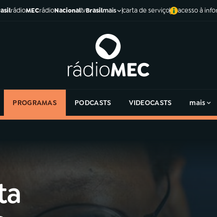
asil
rádio
MEC
rádio
Nacional
tv
Brasil
carta de serviço
acesso à inf
mais
PROGRAMAS
PODCASTS
VIDEOCASTS
mais
ta