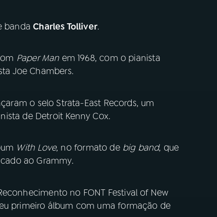
de banda
Charles Tolliver
.
 com
Paper Man
em 1968, com o pianista
ista Joe Chambers.
nçaram o selo Strata-East Records, um
ista de Detroit Kenny Cox.
lbum
With Love
, no formato de
big band
, que
ndicado ao Grammy.
econhecimento no FONT Festival of New
seu primeiro álbum com uma formação de