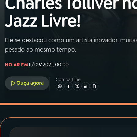
Charles Tolliver n
MEC
Jazz Livre!
01
INÍCIO
02
A RÁDIO
Ele se destacou como um artista inovador, muitas
pesado ao mesmo tempo.
03
PROGRAMAÇÃO
11/09/2021, 00:00
NO AR EM
04
PROGRAMAS
Compartilhe
Ouça agora
05
PODCASTS
06
VIDEOCASTS