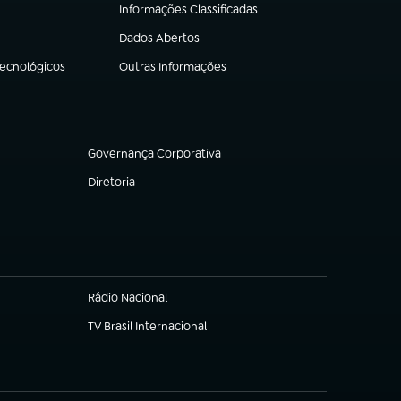
Informações Classificadas
(abre em nova aba)
Dados Abertos
(abre em nova aba)
Tecnológicos
Outras Informações
(abre em nova aba)
Governança Corporativa
(abre em nova aba)
Diretoria
(abre em nova aba)
Rádio Nacional
(abre em nova aba)
TV Brasil Internacional
(abre em nova aba)