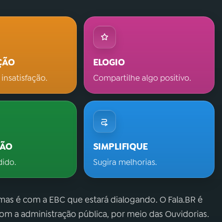
ÇÃO
ELOGIO
 insatisfação.
Compartilhe algo positivo.
ÇÃO
SIMPLIFIQUE
dido.
Sugira melhorias.
 mas é com a EBC que estará dialogando. O Fala.BR é
m a administração pública, por meio das Ouvidorias.