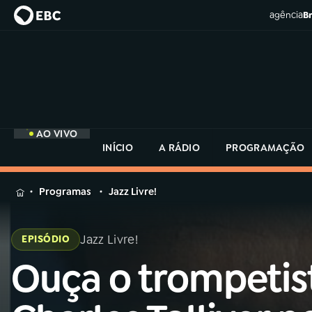
agência
Br
AO VIVO
INÍCIO
A RÁDIO
PROGRAMAÇÃO
MENU
Programas
Jazz Livre!
Buscar
na
Jazz Livre!
EPISÓDIO
Rádio
Buscar
MEC
Ouça o trompetis
Buscar
na
Rádio
Início
AO VIVO