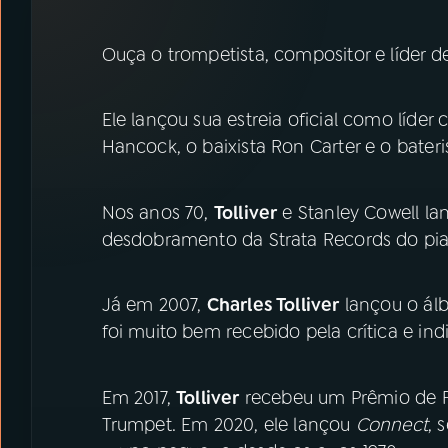
07
ÚLTIMAS
Ouça o trompetista, compositor e líder 
08
PRÊMIO RÁDIO MEC
Ele lançou sua estreia oficial como líder
ACOMPANHE A RÁDIO MEC
Hancock, o baixista Ron Carter e o bater
YouTube
Facebook
Nos anos 70,
Tolliver
e Stanley Cowell la
Instagram
X
desdobramento da Strata Records do pian
TikTok
Já em 2007,
Charles Tolliver
lançou o á
foi muito bem recebido pela crítica e i
Em 2017,
Tolliver
recebeu um Prêmio de R
Trumpet. Em 2020, ele lançou
Connect
, 