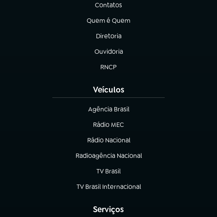
Contatos
(abre em nova aba)
Quem é Quem
(abre em nova aba)
Diretoria
(abre em nova aba)
Ouvidoria
(abre em nova aba)
RNCP
(abre em nova aba)
Veículos
Agência Brasil
(abre em nova aba)
Rádio MEC
Rádio Nacional
(abre em nova aba)
Radioagência Nacional
(abre em nova aba)
TV Brasil
(abre em nova aba)
TV Brasil Internacional
(abre em nova aba)
Serviços