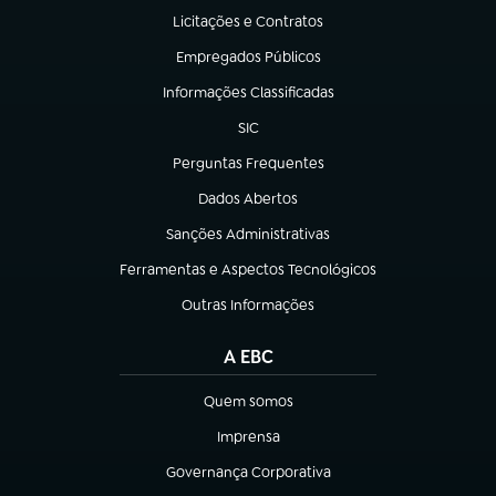
Licitações e Contratos
(abre em nova aba)
Empregados Públicos
(abre em nova aba)
Informações Classificadas
(abre em nova aba)
SIC
(abre em nova aba)
Perguntas Frequentes
(abre em nova aba)
Dados Abertos
(abre em nova aba)
Sanções Administrativas
(abre em nova aba)
Ferramentas e Aspectos Tecnológicos
(abre em nova aba)
Outras Informações
(abre em nova aba)
A EBC
Quem somos
(abre em nova aba)
Imprensa
(abre em nova aba)
Governança Corporativa
(abre em nova aba)