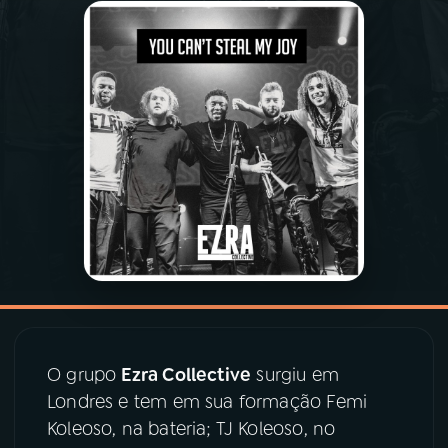
03
PROGRAMAÇÃO
04
PROGRAMAS
05
PODCASTS
06
VIDEOCASTS
07
ÚLTIMAS
O grupo
Ezra Collective
surgiu em
08
PRÊMIO RÁDIO MEC
Londres e tem em sua formação Femi
Koleoso, na bateria; TJ Koleoso, no
ACOMPANHE A RÁDIO MEC