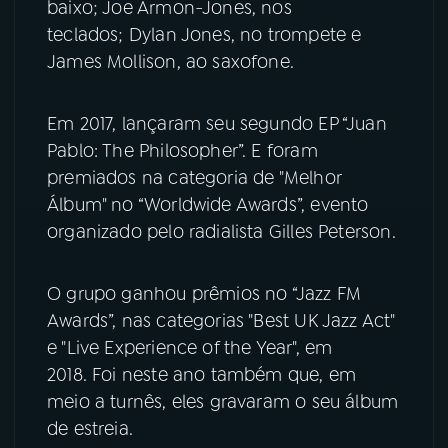
baixo; Joe Armon-Jones, nos
teclados; Dylan Jones, no trompete e
YouTube
Facebook
James Mollison, ao saxofone.
Instagram
X
Em 2017, lançaram seu segundo EP “Juan
TikTok
Pablo: The Philosopher”. E foram
premiados na categoria de "Melhor
Álbum" no “Worldwide Awards”, evento
organizado pelo radialista Gilles Peterson.
O grupo ganhou prêmios no “Jazz FM
Awards”, nas categorias "Best UK Jazz Act"
e "Live Experience of the Year", em
2018. Foi neste ano também que, em
meio a turnês, eles gravaram o seu álbum
de estreia.