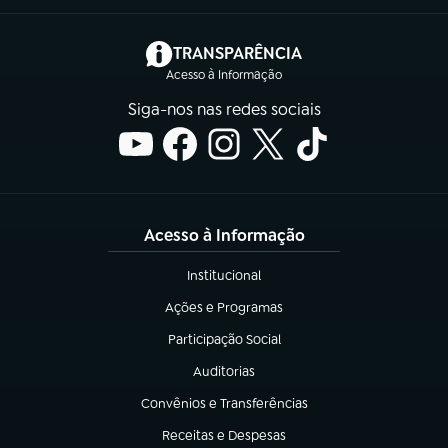
(abre em nova aba)
TRANSPARÊNCIA
Acesso à Informação
Siga-nos nas redes sociais
Acesso à Informação
Institucional
(abre em nova aba)
Ações e Programas
(abre em nova aba)
Participação Social
(abre em nova aba)
Auditorias
(abre em nova aba)
Convênios e Transferências
(abre em nova aba)
Receitas e Despesas
(abre em nova aba)