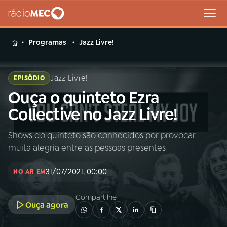
MENU
Programas
Jazz Livre!
Jazz Livre!
EPISÓDIO
Ouça o quinteto Ezra
Buscar
na
Collective no Jazz Livre!
Rádio
Buscar
MEC
Shows do quinteto são conhecidos por provocar
muita alegria entre as pessoas presentes
Início
AO VIVO
31/07/2021, 00:00
NO AR EM
01
INÍCIO
Compartilhe
Ouça agora
02
A RÁDIO