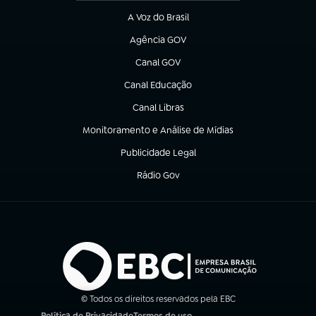
A Voz do Brasil
(abre em nova aba)
Agência GOV
(abre em nova aba)
Canal GOV
(abre em nova aba)
Canal Educação
(abre em nova aba)
Canal Libras
(abre em nova aba)
Monitoramento e Análise de Mídias
(abre em nova aba)
Publicidade Legal
(abre em nova aba)
Rádio Gov
(abre em nova aba)
© Todos os direitos reservados pela EBC