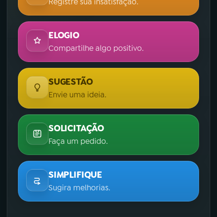
Registre sua insatisfação.
ELOGIO
Compartilhe algo positivo.
SUGESTÃO
Envie uma ideia.
SOLICITAÇÃO
Faça um pedido.
SIMPLIFIQUE
Sugira melhorias.