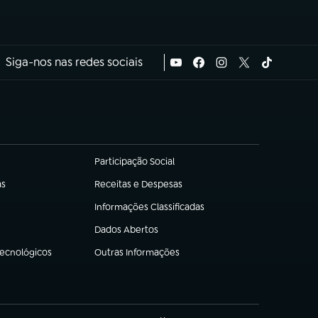
Siga-nos nas redes sociais
Participação Social
(abre em nova aba)
as
Receitas e Despesas
(abre em nova aba)
Informações Classificadas
(abre em nova aba)
Dados Abertos
(abre em nova aba)
Tecnológicos
Outras Informações
(abre em nova aba)