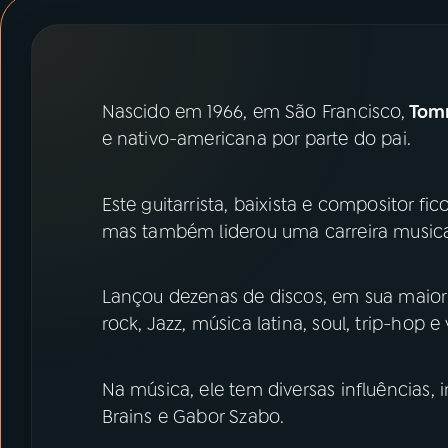
07
ÚLTIMAS
08
PRÊMIO RÁDIO MEC
Nascido em 1966, em São Francisco,
Tom
e nativo-americana por parte do pai.
ACOMPANHE A RÁDIO MEC
YouTube
Facebook
Este guitarrista, baixista e compositor 
mas também liderou uma carreira musica
Instagram
X
TikTok
Lançou dezenas de discos, em sua maio
rock, Jazz, música latina, soul, trip-hop e 
Na música, ele tem diversas influências, i
Brains e Gabor Szabo.