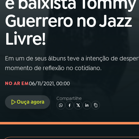
e baixista Tommy
MEC
Guerrero no Jazz
01
INÍCIO
Livre!
02
A RÁDIO
Em um de seus álbuns teve a intenção de desper
03
PROGRAMAÇÃO
momento de reflexão no cotidiano.
04
PROGRAMAS
06/11/2021, 00:00
NO AR EM
Compartilhe
05
PODCASTS
Ouça agora
06
VIDEOCASTS