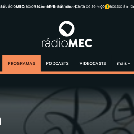
asil
rádio
MEC
rádio
Nacional
tv
Brasil
carta de serviço
acesso à inf
mais
PROGRAMAS
PODCASTS
VIDEOCASTS
mais
a