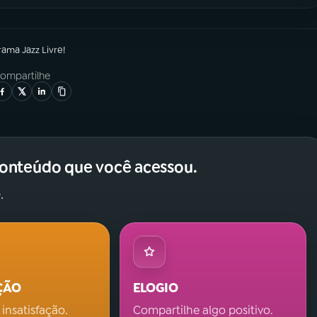
grama
Jazz Livre!
ompartilhe
conteúdo que você acessou.
.
ÇÃO
ELOGIO
 insatisfação.
Compartilhe algo positivo.