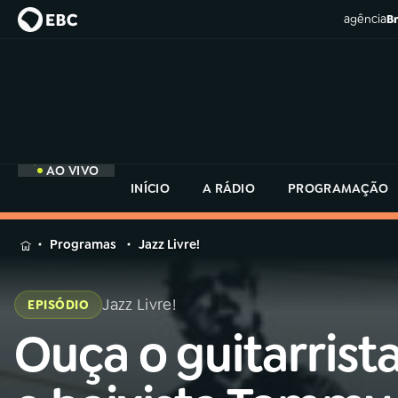
agência
Br
AO VIVO
INÍCIO
A RÁDIO
PROGRAMAÇÃO
MENU
Programas
Jazz Livre!
Buscar
na
Jazz Livre!
EPISÓDIO
Rádio
Buscar
MEC
Ouça o guitarrist
Buscar
na
Rádio
Início
AO VIVO