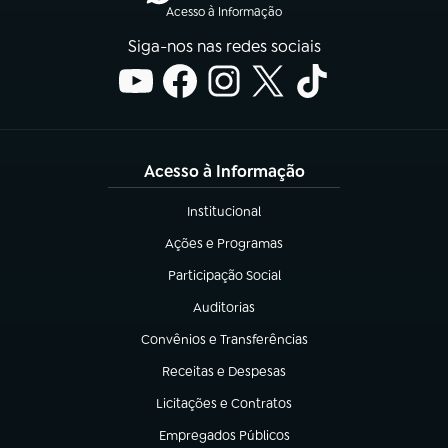
Acesso à Informação
Siga-nos nas redes sociais
Acesso à Informação
Institucional
(abre em nova aba)
Ações e Programas
(abre em nova aba)
Participação Social
(abre em nova aba)
Auditorias
(abre em nova aba)
Convênios e Transferências
(abre em nova aba)
Receitas e Despesas
(abre em nova aba)
Licitações e Contratos
(abre em nova aba)
Empregados Públicos
(abre em nova aba)