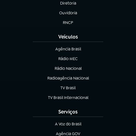
Diretoria
(abre em nova aba)
Ouvidoria
(abre em nova aba)
RNCP
(abre em nova aba)
Veículos
Agência Brasil
(abre em nova aba)
Rádio MEC
Rádio Nacional
(abre em nova aba)
Radioagência Nacional
(abre em nova aba)
TV Brasil
(abre em nova aba)
TV Brasil Internacional
(abre em nova aba)
Serviços
A Voz do Brasil
(abre em nova aba)
Agência GOV
(abre em nova aba)