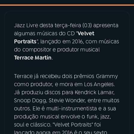
03
PROGRAMAÇÃO
Jazz Livre desta terça-feira (03) apresenta
algumas músicas do CD "
Velvet
04
PROGRAMAS
Portraits
", lançado em 2016, com músicas
do compositor e produtor musical
05
PODCASTS
Terrace Martin
.
06
VIDEOCASTS
Terrace já recebeu dois prêmios Grammy
como produtor, e mora em Los Angeles.
Já produziu discos para Kendrick Lamar,
07
ÚLTIMAS
Snoop Dogg, Stevie Wonder, entre muitos
outros. Ele é multi-instrumentista e a sua
08
PRÊMIO RÁDIO MEC
produção musical envolve o funk, jazz,
soul e clássico. "Velvet Portraits" foi
lançado agora em 2016 é o seu sexto
ACOMPANHE A RÁDIO MEC