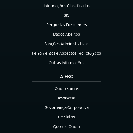
Informações Classificadas
(abre em nova aba)
SIC
(abre em nova aba)
Perguntas Frequentes
(abre em nova aba)
Dados Abertos
(abre em nova aba)
Sanções Administrativas
(abre em nova aba)
Ferramentas e Aspectos Tecnológicos
(abre em nova aba)
Outras Informações
(abre em nova aba)
A EBC
Quem somos
(abre em nova aba)
Imprensa
(abre em nova aba)
Governança Corporativa
(abre em nova aba)
Contatos
(abre em nova aba)
Quem é Quem
(abre em nova aba)