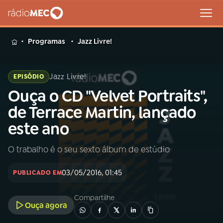
MENU
Programas
Jazz Livre!
Jazz Livre!
EPISÓDIO
Ouça o CD "Velvet Portraits",
Buscar
na
de Terrace Martin, lançado
Rádio
Buscar
este ano
MEC
O trabalho é o seu sexto álbum de estúdio
Início
AO VIVO
03/05/2016, 01:45
PUBLICADO EM
01
INÍCIO
Compartilhe
Ouça agora
02
A RÁDIO