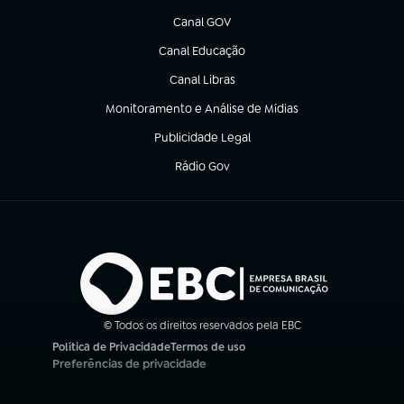
Canal GOV
(abre em nova aba)
Canal Educação
(abre em nova aba)
Canal Libras
(abre em nova aba)
Monitoramento e Análise de Mídias
(abre em nova aba)
Publicidade Legal
(abre em nova aba)
Rádio Gov
(abre em nova aba)
© Todos os direitos reservados pela EBC
Política de Privacidade
Termos de uso
(abre em nova aba)
(abre em nova aba)
Preferências de privacidade