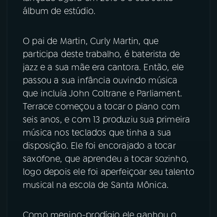
álbum de estúdio.
YouTube
Facebook
O pai de Martin, Curly Martin, que
Instagram
X
participa deste trabalho, é baterista de
jazz e a sua mãe era cantora. Então, ele
TikTok
passou a sua infância ouvindo música
que incluía John Coltrane e Parliament.
Terrace começou a tocar o piano com
seis anos, e com 13 produziu sua primeira
música nos teclados que tinha a sua
disposição. Ele foi encorajado a tocar
saxofone, que aprendeu a tocar sozinho,
logo depois ele foi aperfeiçoar seu talento
musical na escola de Santa Mônica.
Como menino-prodígio ele ganhou o