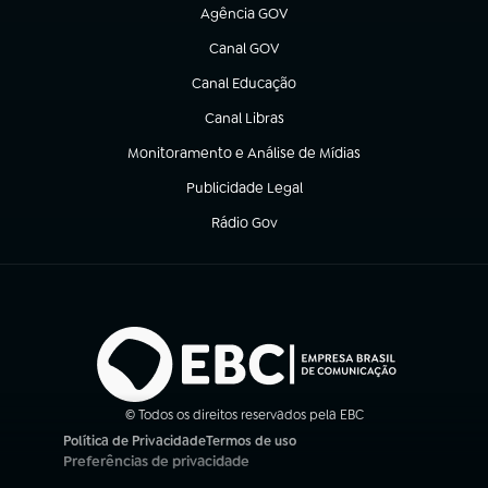
Agência GOV
(abre em nova aba)
Canal GOV
(abre em nova aba)
Canal Educação
(abre em nova aba)
Canal Libras
(abre em nova aba)
Monitoramento e Análise de Mídias
(abre em nova aba)
Publicidade Legal
(abre em nova aba)
Rádio Gov
(abre em nova aba)
© Todos os direitos reservados pela EBC
Política de Privacidade
Termos de uso
(abre em nova aba)
(abre em nova aba)
Preferências de privacidade