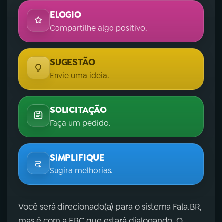
ELOGIO
Compartilhe algo positivo.
SUGESTÃO
Envie uma ideia.
SOLICITAÇÃO
Faça um pedido.
SIMPLIFIQUE
Sugira melhorias.
Você será direcionado(a) para o sistema Fala.BR,
mas é com a EBC que estará dialogando. O