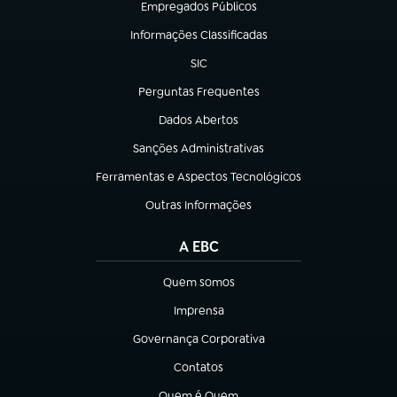
Empregados Públicos
(abre em nova aba)
Informações Classificadas
(abre em nova aba)
SIC
(abre em nova aba)
Perguntas Frequentes
(abre em nova aba)
Dados Abertos
(abre em nova aba)
Sanções Administrativas
(abre em nova aba)
Ferramentas e Aspectos Tecnológicos
(abre em nova aba)
Outras Informações
(abre em nova aba)
A EBC
Quem somos
(abre em nova aba)
Imprensa
(abre em nova aba)
Governança Corporativa
(abre em nova aba)
Contatos
(abre em nova aba)
Quem é Quem