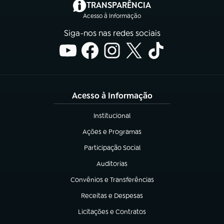
(abre em nova aba)
TRANSPARÊNCIA
Acesso à Informação
Siga-nos nas redes sociais
Acesso à Informação
Institucional
(abre em nova aba)
Ações e Programas
(abre em nova aba)
Participação Social
(abre em nova aba)
Auditorias
(abre em nova aba)
Convênios e Transferências
(abre em nova aba)
Receitas e Despesas
(abre em nova aba)
Licitações e Contratos
(abre em nova aba)