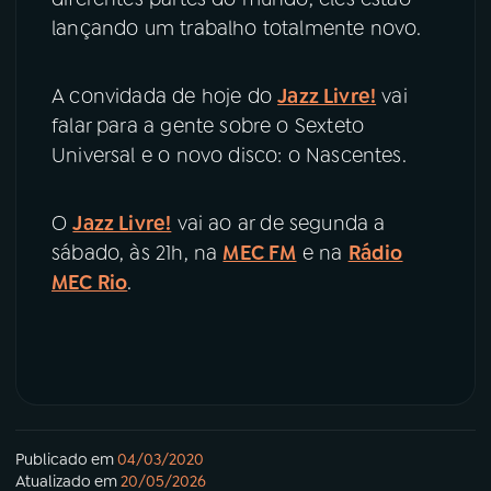
lançando um trabalho totalmente novo.
YouTube
Facebook
A convidada de hoje do
Jazz Livre!
vai
Instagram
X
falar para a gente sobre o Sexteto
Universal e o novo disco: o Nascentes.
TikTok
O
Jazz Livre!
vai ao ar de segunda a
sábado, às 21h, na
MEC FM
e na
Rádio
MEC Rio
.
Publicado em
04/03/2020
Atualizado em
20/05/2026