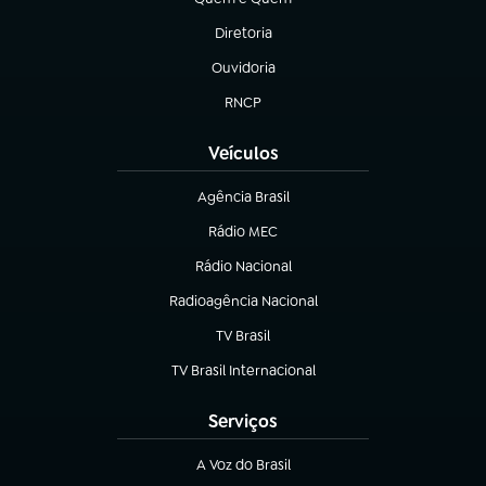
(abre em nova aba)
Diretoria
(abre em nova aba)
Ouvidoria
(abre em nova aba)
RNCP
(abre em nova aba)
Veículos
Agência Brasil
(abre em nova aba)
Rádio MEC
Rádio Nacional
(abre em nova aba)
Radioagência Nacional
(abre em nova aba)
TV Brasil
(abre em nova aba)
TV Brasil Internacional
(abre em nova aba)
Serviços
A Voz do Brasil
(abre em nova aba)