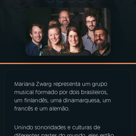
03
PROGRAMAÇÃO
04
PROGRAMAS
05
PODCASTS
06
VIDEOCASTS
Mariana Zwarg representa um grupo
musical formado por dois brasileiros,
07
ÚLTIMAS
um finlandês, uma dinamarquesa, um
francês e um alemão.
08
PRÊMIO RÁDIO MEC
Unindo sonoridades e culturas de
diferentes partes do mundo, eles estão
ACOMPANHE A RÁDIO MEC