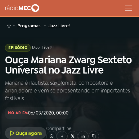
MENU
Programas
Jazz Livre!
Jazz Livre!
EPISÓDIO
Ouça Mariana Zwarg Sexteto
Buscar
na
Universal no Jazz Livre
Rádio
Buscar
MEC
Mariana é flautista, saxofonista, compositora e
arranjadora e vem se apresentando em importantes
Início
AO VIVO
festivais
06/03/2020, 00:00
01
INÍCIO
NO AR EM
Compartilhe
Ouça agora
02
A RÁDIO