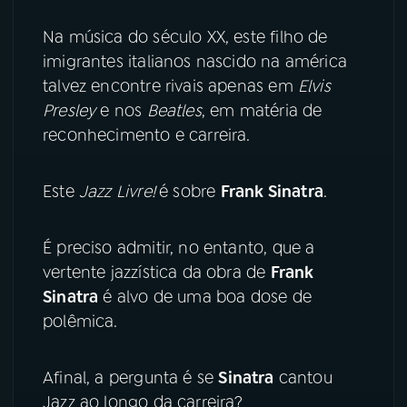
Na música do século XX, este filho de
YouTube
Facebook
imigrantes italianos nascido na américa
talvez encontre rivais apenas em
Elvis
Instagram
X
Presley
e nos
Beatles
, em matéria de
TikTok
reconhecimento e carreira.
Este
Jazz Livre!
é sobre
Frank Sinatra
.
É preciso admitir, no entanto, que a
vertente jazzística da obra de
Frank
Sinatra
é alvo de uma boa dose de
polêmica.
Afinal, a pergunta é se
Sinatra
cantou
Jazz ao longo da carreira?