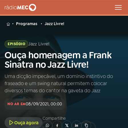
MENU
Programas
Jazz Livre!
Jazz Livre!
EPISÓDIO
Ouça homenagem a Frank
Buscar
na
Sinatra no Jazz Livre!
Rádio
Buscar
MEC
Uma dicção impecável, um domínio instintivo do
fraseado e um swing natural permitem colocar
Início
AO VIVO
diversos temas do cantor na gaveta do Jazz
08/09/2021, 00:00
01
INÍCIO
NO AR EM
Compartilhe
Ouça agora
02
A RÁDIO