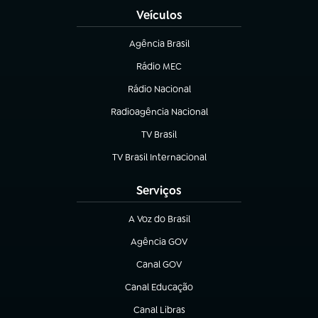
Veículos
Agência Brasil
(abre em nova aba)
Rádio MEC
Rádio Nacional
(abre em nova aba)
Radioagência Nacional
(abre em nova aba)
TV Brasil
(abre em nova aba)
TV Brasil Internacional
(abre em nova aba)
Serviços
A Voz do Brasil
(abre em nova aba)
Agência GOV
(abre em nova aba)
Canal GOV
(abre em nova aba)
Canal Educação
(abre em nova aba)
Canal Libras
(abre em nova aba)