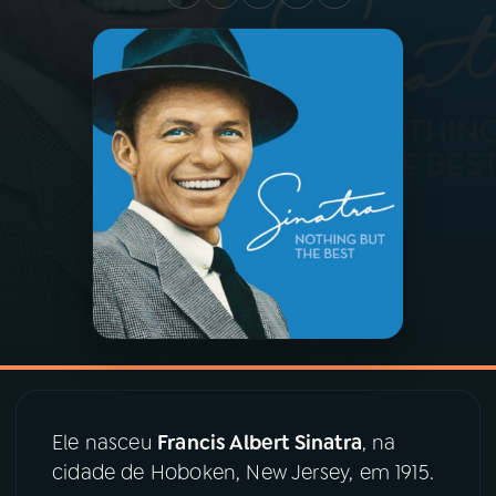
03
PROGRAMAÇÃO
04
PROGRAMAS
05
PODCASTS
06
VIDEOCASTS
07
ÚLTIMAS
08
PRÊMIO RÁDIO MEC
Ele nasceu
Francis Albert Sinatra
, na
cidade de Hoboken, New Jersey, em 1915.
ACOMPANHE A RÁDIO MEC