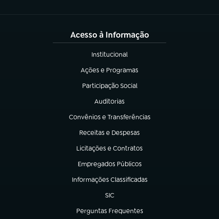
Acesso à Informação
Institucional
(abre em nova aba)
Ações e Programas
(abre em nova aba)
Participação Social
(abre em nova aba)
Auditorias
(abre em nova aba)
Convênios e Transferências
(abre em nova aba)
Receitas e Despesas
(abre em nova aba)
Licitações e Contratos
(abre em nova aba)
Empregados Públicos
(abre em nova aba)
Informações Classificadas
(abre em nova aba)
SIC
(abre em nova aba)
Perguntas Frequentes
(abre em nova aba)