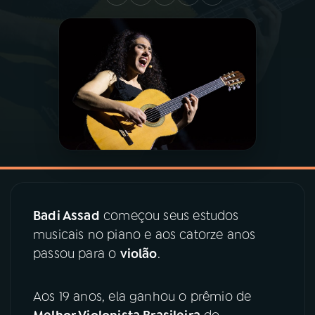
03
PROGRAMAÇÃO
04
PROGRAMAS
05
PODCASTS
06
VIDEOCASTS
Badi Assad
começou seus estudos
07
ÚLTIMAS
musicais no piano e aos catorze anos
passou para o
violão
.
08
PRÊMIO RÁDIO MEC
Aos 19 anos, ela ganhou o prêmio de
ACOMPANHE A RÁDIO MEC