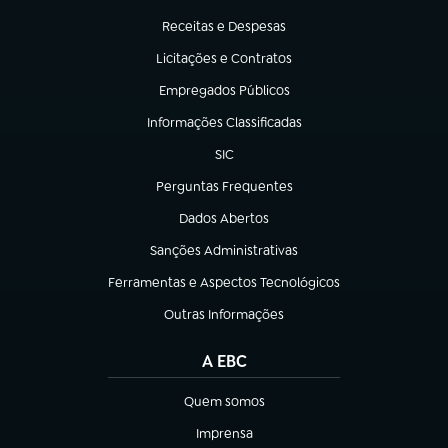
(abre em nova aba)
Receitas e Despesas
(abre em nova aba)
Licitações e Contratos
(abre em nova aba)
Empregados Públicos
(abre em nova aba)
Informações Classificadas
(abre em nova aba)
SIC
(abre em nova aba)
Perguntas Frequentes
(abre em nova aba)
Dados Abertos
(abre em nova aba)
Sanções Administrativas
(abre em nova aba)
Ferramentas e Aspectos Tecnológicos
(abre em nova aba)
Outras Informações
(abre em nova aba)
A EBC
Quem somos
(abre em nova aba)
Imprensa
(abre em nova aba)