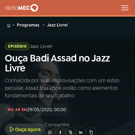
MENU
Programas
Jazz Livre!
Jazz Livre!
EPISÓDIO
Ouça Badi Assad no Jazz
Buscar
na
Livre
Rádio
Buscar
MEC
Conhecida por suas improvisações com um estilo
peculiar, Assad traz voz e violão como elementos
Início
AO VIVO
fundamentais de seu trabalho
29/05/2020, 00:00
01
INÍCIO
NO AR EM
Compartilhe
Ouça agora
02
A RÁDIO