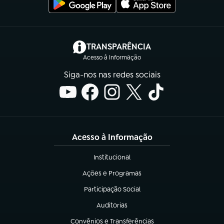
(abre em nova aba)
TRANSPARÊNCIA
Acesso à Informação
Siga-nos nas redes sociais
Acesso à Informação
Institucional
(abre em nova aba)
Ações e Programas
(abre em nova aba)
Participação Social
(abre em nova aba)
Auditorias
(abre em nova aba)
Convênios e Transferências