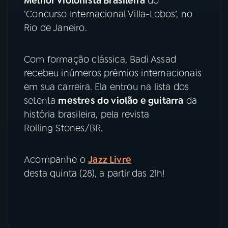
Melhor Violonista Brasileira
do
‘Concurso Internacional Villa-Lobos’, no
YouTube
Facebook
Rio de Janeiro.
Instagram
X
Com formação clássica, Badi Assad
recebeu inúmeros prêmios internacionais
TikTok
em sua carreira. Ela entrou na lista dos
setenta
mestres do violão e guitarra
da
história brasileira, pela revista
Rolling Stones/BR.
Acompanhe o
Jazz Livre
desta quinta (28), a partir das 21h!