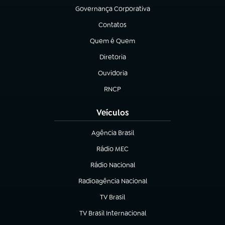
Governança Corporativa
(abre em nova aba)
Contatos
(abre em nova aba)
Quem é Quem
(abre em nova aba)
Diretoria
(abre em nova aba)
Ouvidoria
(abre em nova aba)
RNCP
(abre em nova aba)
Veículos
Agência Brasil
(abre em nova aba)
Rádio MEC
Rádio Nacional
(abre em nova aba)
Radioagência Nacional
(abre em nova aba)
TV Brasil
(abre em nova aba)
TV Brasil Internacional
(abre em nova aba)