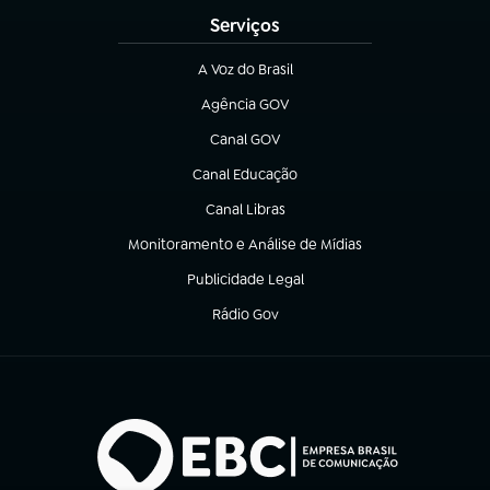
Serviços
A Voz do Brasil
(abre em nova aba)
Agência GOV
(abre em nova aba)
Canal GOV
(abre em nova aba)
Canal Educação
(abre em nova aba)
Canal Libras
(abre em nova aba)
Monitoramento e Análise de Mídias
(abre em nova aba)
Publicidade Legal
(abre em nova aba)
Rádio Gov
(abre em nova aba)