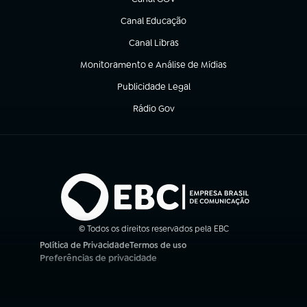
(abre em nova aba)
Canal Educação
(abre em nova aba)
Canal Libras
(abre em nova aba)
Monitoramento e Análise de Mídias
(abre em nova aba)
Publicidade Legal
(abre em nova aba)
Rádio Gov
(abre em nova aba)
© Todos os direitos reservados pela EBC
Política de Privacidade
Termos de uso
(abre em nova aba)
(abre em nova aba)
Preferências de privacidade