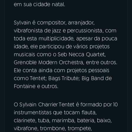
em sua cidade natal.
YouTube
Facebook
Sylvain é compositor, arranjador,
Instagram
X
vibrafonista de jazz e percussionista, com
toda esta multiplicidade, apesar da pouca
TikTok
idade, ele participou de vários projetos
musicais como o Seb Necca Quartet,
Grenoble Modern Orchestra, entre outros.
Ele conta ainda com projetos pessoais
como Tentet; Bags Tribute; Big Band de
Fontaine e outros.
O Sylvain Charrier Tentet é formado por 10
instrumentistas que tocam flauta,
clarinete, tuba, marimba, bateria, baixo,
vibrafone, trombone, trompete,