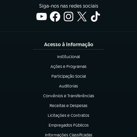
Siga-nos nas redes sociais
Acesso à Informação
Institucional
(abre em nova aba)
Ações e Programas
(abre em nova aba)
Participação Social
(abre em nova aba)
Auditorias
(abre em nova aba)
Convênios e Transferências
(abre em nova aba)
Receitas e Despesas
(abre em nova aba)
Licitações e Contratos
(abre em nova aba)
Empregados Públicos
(abre em nova aba)
Informações Classificadas
(abre em nova aba)