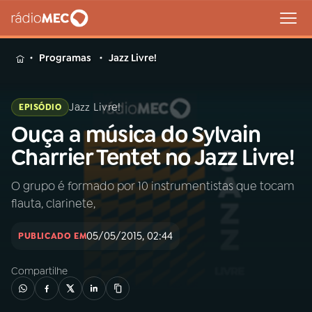
MENU
Programas
Jazz Livre!
Jazz Livre!
EPISÓDIO
Ouça a música do Sylvain
Buscar
na
Charrier Tentet no Jazz Livre!
Rádio
Buscar
MEC
O grupo é formado por 10 instrumentistas que tocam
flauta, clarinete,
Início
AO VIVO
05/05/2015, 02:44
PUBLICADO EM
01
INÍCIO
Compartilhe
02
A RÁDIO