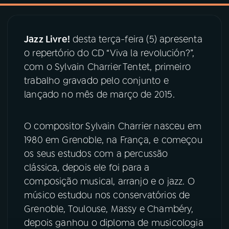
03
PROGRAMAÇÃO
Jazz Livre!
desta terça-feira (5) apresenta
o repertório do CD “Viva la revolución?”,
04
PROGRAMAS
com o Sylvain Charrier Tentet, primeiro
trabalho gravado pelo conjunto e
05
PODCASTS
lançado no mês de março de 2015.
O compositor Sylvain Charrier nasceu em
06
VIDEOCASTS
1980 em Grenoble, na França, e começou
os seus estudos com a percussão
07
ÚLTIMAS
clássica, depois ele foi para a
composição musical, arranjo e o jazz. O
08
PRÊMIO RÁDIO MEC
músico estudou nos conservatórios de
Grenoble, Toulouse, Massy e Chambéry,
depois ganhou o diploma de musicologia
ACOMPANHE A RÁDIO MEC