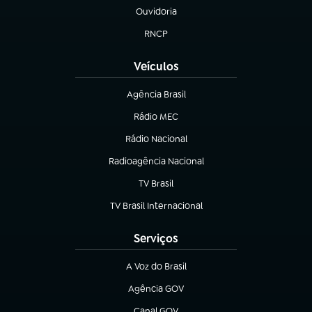
Ouvidoria
(abre em nova aba)
RNCP
(abre em nova aba)
Veículos
Agência Brasil
(abre em nova aba)
Rádio MEC
Rádio Nacional
(abre em nova aba)
Radioagência Nacional
(abre em nova aba)
TV Brasil
(abre em nova aba)
TV Brasil Internacional
(abre em nova aba)
Serviços
A Voz do Brasil
(abre em nova aba)
Agência GOV
(abre em nova aba)
Canal GOV