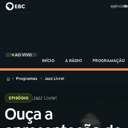
agência
Br
AO VIVO
INÍCIO
A RÁDIO
PROGRAMAÇÃO
MENU
Programas
Jazz Livre!
Buscar
na
Jazz Livre!
EPISÓDIO
Rádio
Buscar
MEC
Ouça a
Buscar
na
Rádio
Início
AO VIVO