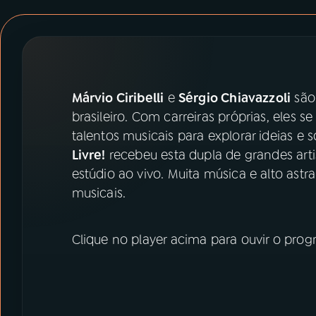
07
ÚLTIMAS
08
PRÊMIO RÁDIO MEC
Márvio Ciribelli
e
Sérgio Chiavazzoli
são
ACOMPANHE A RÁDIO MEC
brasileiro. Com carreiras próprias, eles
YouTube
Facebook
talentos musicais para explorar ideias e
Livre!
recebeu esta dupla de grandes art
Instagram
X
estúdio ao vivo. Muita música e alto ast
musicais.
TikTok
Clique no player acima para ouvir o prog