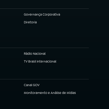
Governança Corporativa
(abre em nova aba)
Diretoria
(abre em nova aba)
Rádio Nacional
(abre em nova aba)
TV Brasil Internacional
(abre em nova aba)
Canal GOV
(abre em nova aba)
Monitoramento e Análise de Mídias
(abre em nova aba)