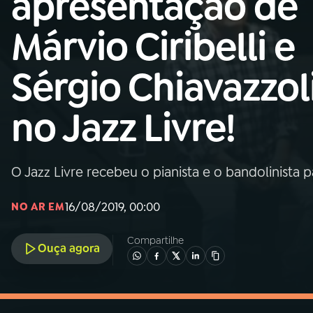
apresentação de
MEC
Márvio Ciribelli e
01
INÍCIO
Sérgio Chiavazzol
02
A RÁDIO
no Jazz Livre!
03
PROGRAMAÇÃO
O Jazz Livre recebeu o pianista e o bandolinist
04
PROGRAMAS
16/08/2019, 00:00
NO AR EM
05
PODCASTS
Compartilhe
Ouça agora
06
VIDEOCASTS