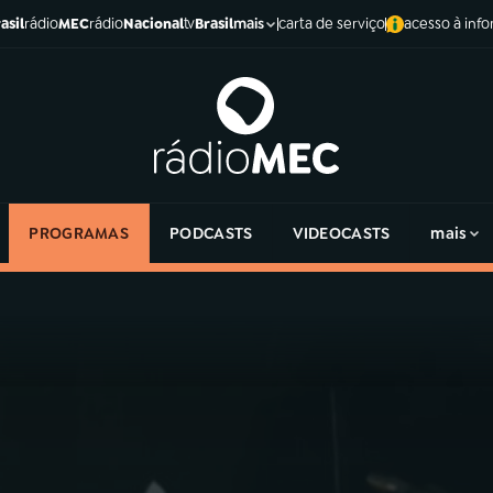
asil
rádio
MEC
rádio
Nacional
tv
Brasil
carta de serviço
acesso à inf
mais
PROGRAMAS
PODCASTS
VIDEOCASTS
mais