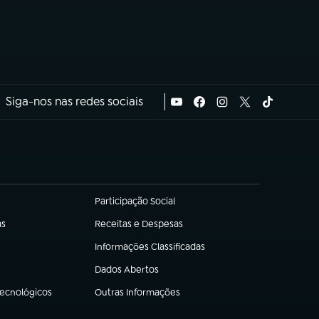
Siga-nos nas redes sociais
Participação Social
(abre em nova aba)
as
Receitas e Despesas
(abre em nova aba)
Informações Classificadas
(abre em nova aba)
Dados Abertos
(abre em nova aba)
Tecnológicos
Outras Informações
(abre em nova aba)