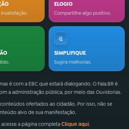
ÇÃO
ELOGIO
 insatisfação.
Compartilhe algo positivo.
ÇÃO
SIMPLIFIQUE
dido.
Sugira melhorias.
 mas é com a EBC que estará dialogando. O Fala.BR é
m a administração pública, por meio das Ouvidorias.
 conteúdos ofertados ao cidadão. Por isso, não se
onteúdo alvo de sua manifestação.
Clique aqui
, acesse a página completa
.