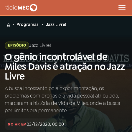
MENU
Programas
Jazz Livre!
Jazz Livre!
EPISÓDIO
O gênio incontrolável de
Buscar
na
Miles Davis é atração no Jazz
Rádio
Buscar
Livre
MEC
A busca incessante pela experimentação, os
Início
AO VIVO
problemas com drogas e a vida pessoal atribulada,
marcaram a história de vida de Miles, onde a busca
01
INÍCIO
por limites era permanente.
03/12/2020, 00:00
NO AR EM
02
A RÁDIO