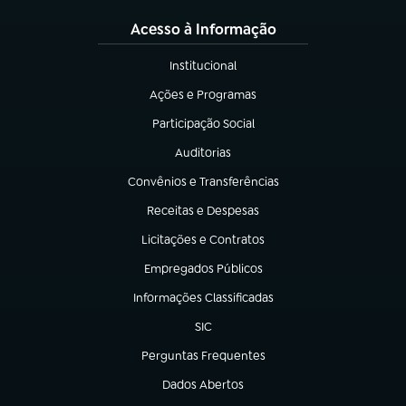
Acesso à Informação
Institucional
(abre em nova aba)
Ações e Programas
(abre em nova aba)
Participação Social
(abre em nova aba)
Auditorias
(abre em nova aba)
Convênios e Transferências
(abre em nova aba)
Receitas e Despesas
(abre em nova aba)
Licitações e Contratos
(abre em nova aba)
Empregados Públicos
(abre em nova aba)
Informações Classificadas
(abre em nova aba)
SIC
(abre em nova aba)
Perguntas Frequentes
(abre em nova aba)
Dados Abertos
(abre em nova aba)