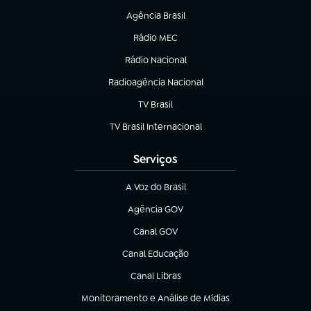
Agência Brasil
(abre em nova aba)
Rádio MEC
Rádio Nacional
(abre em nova aba)
Radioagência Nacional
(abre em nova aba)
TV Brasil
(abre em nova aba)
TV Brasil Internacional
(abre em nova aba)
Serviços
A Voz do Brasil
(abre em nova aba)
Agência GOV
(abre em nova aba)
Canal GOV
(abre em nova aba)
Canal Educação
(abre em nova aba)
Canal Libras
(abre em nova aba)
Monitoramento e Análise de Mídias
(abre em nova aba)