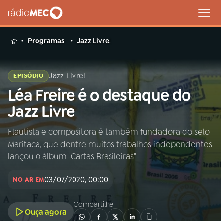
MENU
Programas
Jazz Livre!
Jazz Livre!
EPISÓDIO
Léa Freire é o destaque do
Buscar
na
Jazz Livre
Rádio
Buscar
MEC
Flautista e compositora é também fundadora do selo
Maritaca, que dentre muitos trabalhos independentes
Início
AO VIVO
lançou o álbum "Cartas Brasileiras"
03/07/2020, 00:00
01
INÍCIO
NO AR EM
Compartilhe
Ouça agora
02
A RÁDIO