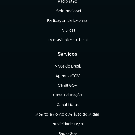
Rádio MEC
Rádio Nacional
(abre em nova aba)
Radioagência Nacional
(abre em nova aba)
TV Brasil
(abre em nova aba)
TV Brasil Internacional
(abre em nova aba)
Serviços
A Voz do Brasil
(abre em nova aba)
Agência GOV
(abre em nova aba)
Canal GOV
(abre em nova aba)
Canal Educação
(abre em nova aba)
Canal Libras
(abre em nova aba)
Monitoramento e Análise de Mídias
(abre em nova aba)
Publicidade Legal
(abre em nova aba)
Rádio Gov