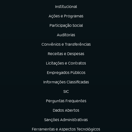
Institucional
(abre em nova aba)
Ações e Programas
(abre em nova aba)
Participação Social
(abre em nova aba)
Auditorias
(abre em nova aba)
Convênios e Transferências
(abre em nova aba)
Receitas e Despesas
(abre em nova aba)
Licitações e Contratos
(abre em nova aba)
Empregados Públicos
(abre em nova aba)
Informações Classificadas
(abre em nova aba)
SIC
(abre em nova aba)
Perguntas Frequentes
(abre em nova aba)
Dados Abertos
(abre em nova aba)
Sanções Administrativas
(abre em nova aba)
Ferramentas e Aspectos Tecnológicos
(abre em nova aba)