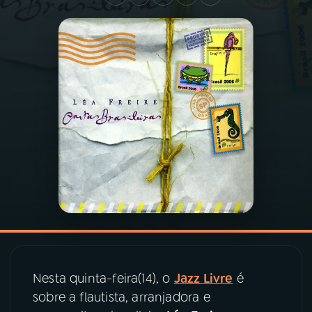
03
PROGRAMAÇÃO
04
PROGRAMAS
05
PODCASTS
06
VIDEOCASTS
07
ÚLTIMAS
08
PRÊMIO RÁDIO MEC
Nesta quinta-feira(14), o
Jazz Livre
é
sobre a flautista, arranjadora e
ACOMPANHE A RÁDIO MEC