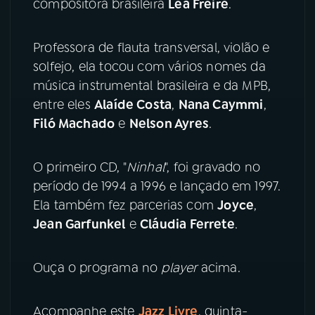
compositora brasileira
Léa Freire
.
YouTube
Facebook
Professora de flauta transversal, violão e
solfejo, ela tocou com vários nomes da
Instagram
X
música instrumental brasileira e da MPB,
TikTok
entre eles
Alaíde Costa
,
Nana Caymmi
,
Filó Machado
e
Nelson Ayres
.
O primeiro CD, "
Ninhal
", foi gravado no
período de 1994 a 1996 e lançado em 1997.
Ela também fez parcerias com
Joyce
,
Jean Garfunkel
e
Cláudia Ferrete
.
Ouça o programa no
player
acima.
Acompanhe este
Jazz Livre
, quinta-