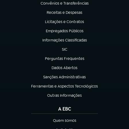
Convênios e Transferências
(abre em nova aba)
Receitas e Despesas
(abre em nova aba)
Licitações e Contratos
(abre em nova aba)
Empregados Públicos
(abre em nova aba)
Informações Classificadas
(abre em nova aba)
SIC
(abre em nova aba)
Perguntas Frequentes
(abre em nova aba)
Dados Abertos
(abre em nova aba)
Sanções Administrativas
(abre em nova aba)
Ferramentas e Aspectos Tecnológicos
(abre em nova aba)
Outras Informações
(abre em nova aba)
A EBC
Quem somos
(abre em nova aba)