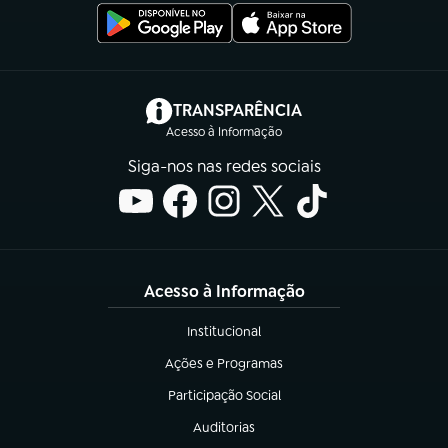
(abre em nova aba)
TRANSPARÊNCIA
Acesso à Informação
Siga-nos nas redes sociais
Acesso à Informação
Institucional
(abre em nova aba)
Ações e Programas
(abre em nova aba)
Participação Social
(abre em nova aba)
Auditorias
(abre em nova aba)