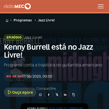
MENU
Programas
Jazz Livre!
Jazz Livre!
EPISÓDIO
Kenny Burrell está no Jazz
Buscar
na
Livre!
Rádio
Buscar
MEC
Programa conta a trajetória do guitarrista americano
Início
AO VIVO
17/06/2020, 00:00
NO AR EM
01
INÍCIO
Compartilhe
Ouça agora
02
A RÁDIO