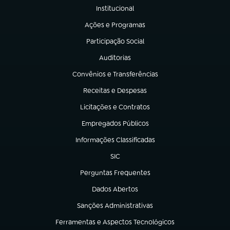
Institucional
(abre em nova aba)
Ações e Programas
(abre em nova aba)
Participação Social
(abre em nova aba)
Auditorias
(abre em nova aba)
Convênios e Transferências
(abre em nova aba)
Receitas e Despesas
(abre em nova aba)
Licitações e Contratos
(abre em nova aba)
Empregados Públicos
(abre em nova aba)
Informações Classificadas
(abre em nova aba)
SIC
(abre em nova aba)
Perguntas Frequentes
(abre em nova aba)
Dados Abertos
(abre em nova aba)
Sanções Administrativas
(abre em nova aba)
Ferramentas e Aspectos Tecnológicos
(abre em nova aba)