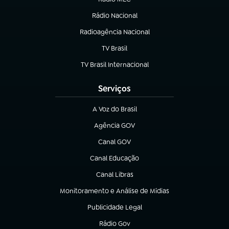
Rádio Nacional
(abre em nova aba)
Radioagência Nacional
(abre em nova aba)
TV Brasil
(abre em nova aba)
TV Brasil Internacional
(abre em nova aba)
Serviços
A Voz do Brasil
(abre em nova aba)
Agência GOV
(abre em nova aba)
Canal GOV
(abre em nova aba)
Canal Educação
(abre em nova aba)
Canal Libras
(abre em nova aba)
Monitoramento e Análise de Mídias
(abre em nova aba)
Publicidade Legal
(abre em nova aba)
Rádio Gov
(abre em nova aba)