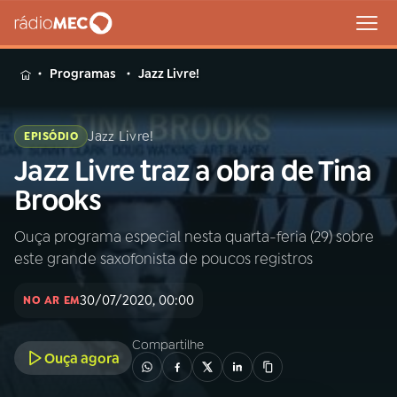
MENU
Programas
Jazz Livre!
Jazz Livre!
EPISÓDIO
Jazz Livre traz a obra de Tina
Buscar
na
Brooks
Rádio
Buscar
MEC
Ouça programa especial nesta quarta-feria (29) sobre
este grande saxofonista de poucos registros
Início
AO VIVO
30/07/2020, 00:00
NO AR EM
01
INÍCIO
Compartilhe
Ouça agora
02
A RÁDIO