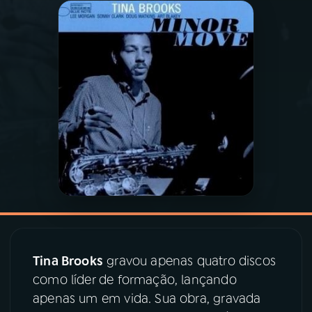
03
PROGRAMAÇÃO
04
PROGRAMAS
05
PODCASTS
06
VIDEOCASTS
07
ÚLTIMAS
Tina Brooks
gravou apenas quatro discos
08
PRÊMIO RÁDIO MEC
como líder de formação, lançando
apenas um em vida. Sua obra, gravada
ACOMPANHE A RÁDIO MEC