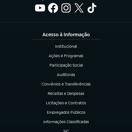
Acesso à Informação
Institucional
(abre em nova aba)
Ações e Programas
(abre em nova aba)
Participação Social
(abre em nova aba)
Auditorias
(abre em nova aba)
Convênios e Transferências
(abre em nova aba)
Receitas e Despesas
(abre em nova aba)
Licitações e Contratos
(abre em nova aba)
Empregados Públicos
(abre em nova aba)
Informações Classificadas
(abre em nova aba)
SIC