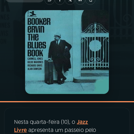
03
PROGRAMAÇÃO
04
PROGRAMAS
05
PODCASTS
06
VIDEOCASTS
07
ÚLTIMAS
08
PRÊMIO RÁDIO MEC
Nesta quarta-feira (10), o
Jazz
Livre
apresenta um passeio pelo
ACOMPANHE A RÁDIO MEC