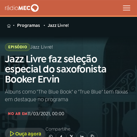
MENU
Programas
Jazz Livre!
Jazz Livre!
EPISÓDIO
Jazz Livre faz seleção
Buscar
na
especial do saxofonista
Rádio
Buscar
Booker Ervin
MEC
Álbuns como "The Blue Book" e "True Blue" tem faixas
Início
AO VIVO
em destaque no programa
01
INÍCIO
11/03/2021, 00:00
NO AR EM
Compartilhe
02
A RÁDIO
Ouça agora