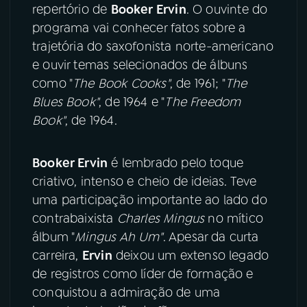
repertório de
Booker Ervin
. O ouvinte do
programa vai conhecer fatos sobre a
YouTube
Facebook
trajetória do saxofonista norte-americano
e ouvir temas selecionados de álbuns
Instagram
X
como "
The Book Cooks"
, de 1961; "
The
TikTok
Blues Book"
, de 1964 e "
The Freedom
Book"
, de 1964.
Booker Ervin
é lembrado pelo toque
criativo, intenso e cheio de ideias. Teve
uma participação importante ao lado do
contrabaixista
Charles Mingus
no mítico
álbum "
Mingus Ah Um"
. Apesar da curta
carreira,
Ervin
deixou um extenso legado
de registros como líder de formação e
conquistou a admiração de uma