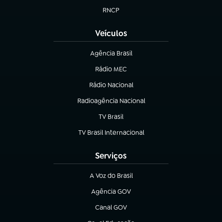
RNCP
(abre em nova aba)
Veículos
Agência Brasil
(abre em nova aba)
Rádio MEC
Rádio Nacional
(abre em nova aba)
Radioagência Nacional
(abre em nova aba)
TV Brasil
(abre em nova aba)
TV Brasil Internacional
(abre em nova aba)
Serviços
A Voz do Brasil
(abre em nova aba)
Agência GOV
(abre em nova aba)
Canal GOV
(abre em nova aba)