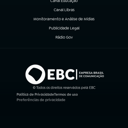
Canal Educação
(abre em nova aba)
Canal Libras
(abre em nova aba)
Monitoramento e Análise de Mídias
(abre em nova aba)
Publicidade Legal
(abre em nova aba)
Rádio Gov
(abre em nova aba)
© Todos os direitos reservados pela EBC
Política de Privacidade
Termos de uso
(abre em nova aba)
(abre em nova aba)
Preferências de privacidade