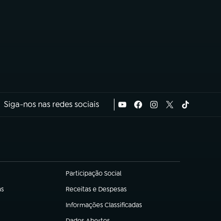
Siga-nos nas redes sociais
Participação Social
(abre em nova aba)
as
Receitas e Despesas
(abre em nova aba)
Informações Classificadas
(abre em nova aba)
Dados Abertos