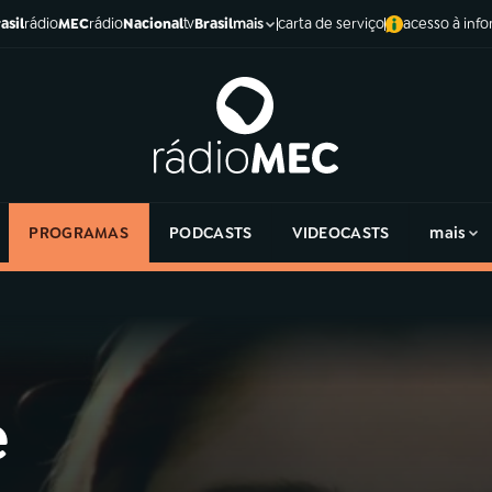
asil
rádio
MEC
rádio
Nacional
tv
Brasil
carta de serviço
acesso à inf
mais
PROGRAMAS
PODCASTS
VIDEOCASTS
mais
e