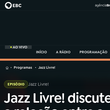
agência
Br
AO VIVO
INÍCIO
A RÁDIO
PROGRAMAÇÃO
MENU
Programas
Jazz Livre!
Buscar
na
Jazz Livre!
EPISÓDIO
Rádio
Buscar
MEC
Jazz Livre! discut
Buscar
na
Rádio
Início
AO VIVO