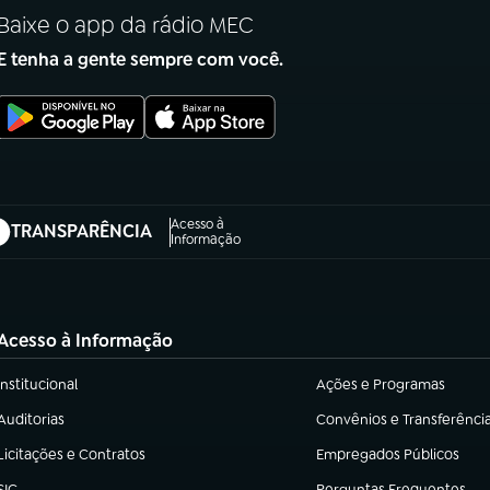
Baixe o app da rádio MEC
E tenha a gente sempre com você.
Acesso à
TRANSPARÊNCIA
abre em nova aba)
Informação
Acesso à Informação
Institucional
Ações e Programas
(abre em nova aba)
(abre em nova aba)
Auditorias
Convênios e Transferênci
(abre em nova aba)
(abre em nova aba)
Licitações e Contratos
Empregados Públicos
(abre em nova aba)
(abre em nova aba)
SIC
Perguntas Frequentes