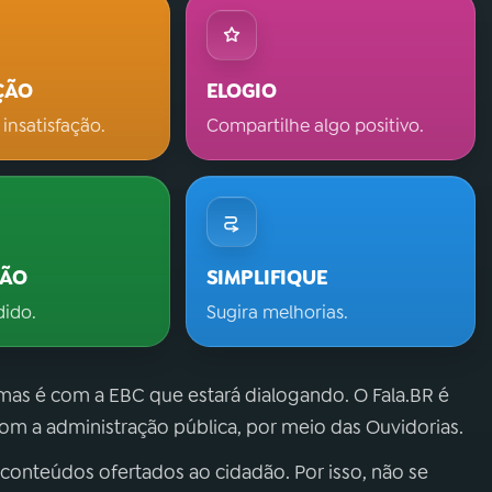
ÇÃO
ELOGIO
 insatisfação.
Compartilhe algo positivo.
ÇÃO
SIMPLIFIQUE
dido.
Sugira melhorias.
 mas é com a EBC que estará dialogando. O Fala.BR é
m a administração pública, por meio das Ouvidorias.
 conteúdos ofertados ao cidadão. Por isso, não se