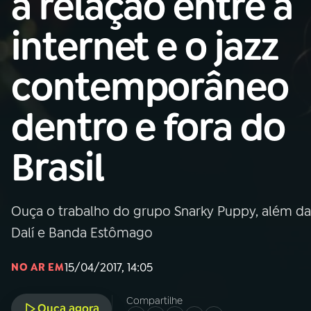
a relação entre a
MEC
internet e o jazz
01
INÍCIO
contemporâneo
02
A RÁDIO
dentro e fora do
03
PROGRAMAÇÃO
Brasil
04
PROGRAMAS
Ouça o trabalho do grupo Snarky Puppy, além das
05
PODCASTS
Dalí e Banda Estômago
15/04/2017, 14:05
NO AR EM
06
VIDEOCASTS
Compartilhe
Ouça agora