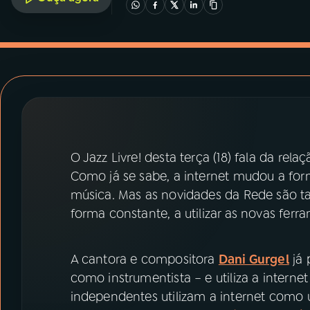
07
ÚLTIMAS
08
PRÊMIO RÁDIO MEC
ACOMPANHE A RÁDIO MEC
YouTube
Facebook
O Jazz Livre! desta terça (18) fala da rel
Instagram
X
Como já se sabe, a internet mudou a f
música. Mas as novidades da Rede são t
TikTok
forma constante, a utilizar as novas ferr
A cantora e compositora
Dani Gurgel
já 
como instrumentista – e utiliza a interne
independentes utilizam a internet como 