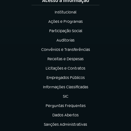
Acesso à Informação
Institucional
(abre em nova aba)
Ações e Programas
(abre em nova aba)
Participação Social
(abre em nova aba)
Auditorias
(abre em nova aba)
Convênios e Transferências
(abre em nova aba)
Receitas e Despesas
(abre em nova aba)
Licitações e Contratos
(abre em nova aba)
Empregados Públicos
(abre em nova aba)
Informações Classificadas
(abre em nova aba)
SIC
(abre em nova aba)
Perguntas Frequentes
(abre em nova aba)
Dados Abertos
(abre em nova aba)
Sanções Administrativas
(abre em nova aba)