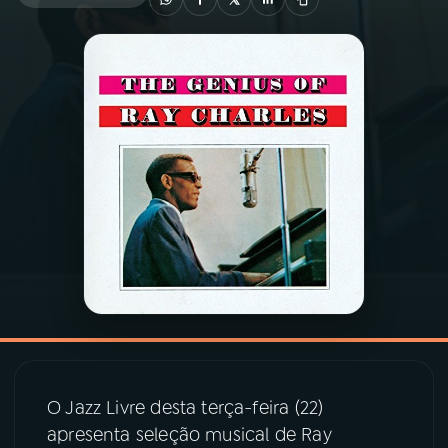
03
PROGRAMAÇÃO
04
PROGRAMAS
05
PODCASTS
06
VIDEOCASTS
07
ÚLTIMAS
08
PRÊMIO RÁDIO MEC
O Jazz Livre desta terça-feira (22)
apresenta seleção musical de Ray
ACOMPANHE A RÁDIO MEC