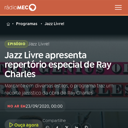
MENU
Programas
Jazz Livre!
Jazz Livre!
EPISÓDIO
Jazz Livre apresenta
Buscar
na
repertório especial de Ray
Rádio
Buscar
Charles
MEC
Marcante em diversos estilos, o programa traz um
Início
AO VIVO
recorte jazzístico da obra de Ray Charles
01
INÍCIO
23/09/2020, 00:00
NO AR EM
Compartilhe
02
A RÁDIO
Ouça agora