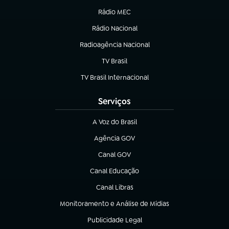
Rádio MEC
Rádio Nacional
(abre em nova aba)
Radioagência Nacional
(abre em nova aba)
TV Brasil
(abre em nova aba)
TV Brasil Internacional
(abre em nova aba)
Serviços
A Voz do Brasil
(abre em nova aba)
Agência GOV
(abre em nova aba)
Canal GOV
(abre em nova aba)
Canal Educação
(abre em nova aba)
Canal Libras
(abre em nova aba)
Monitoramento e Análise de Mídias
(abre em nova aba)
Publicidade Legal
(abre em nova aba)