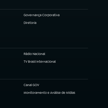
Governança Corporativa
(abre em nova aba)
Diretoria
(abre em nova aba)
Rádio Nacional
(abre em nova aba)
TV Brasil Internacional
(abre em nova aba)
Canal GOV
(abre em nova aba)
Monitoramento e Análise de Mídias
(abre em nova aba)