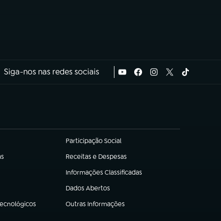
Siga-nos nas redes sociais
Participação Social
(abre em nova aba)
as
Receitas e Despesas
(abre em nova aba)
Informações Classificadas
(abre em nova aba)
Dados Abertos
(abre em nova aba)
Tecnológicos
Outras Informações
(abre em nova aba)