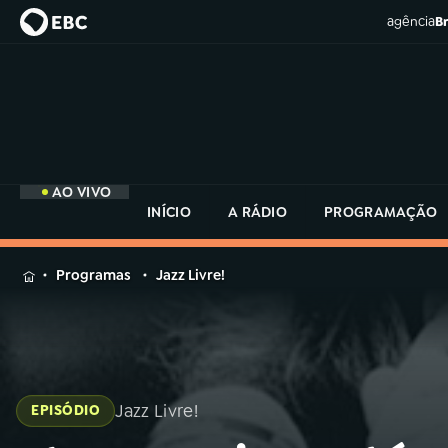
agência
Br
AO VIVO
INÍCIO
A RÁDIO
PROGRAMAÇÃO
MENU
Programas
Jazz Livre!
Buscar
na
Rádio
Buscar
MEC
Buscar
na
Jazz Livre!
EPISÓDIO
Rádio
Início
AO VIVO