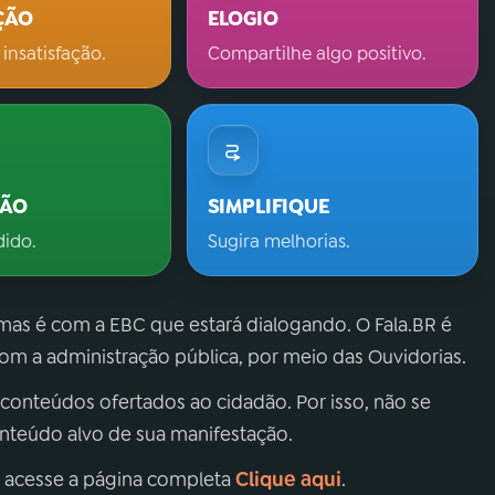
ÇÃO
ELOGIO
 insatisfação.
Compartilhe algo positivo.
ÇÃO
SIMPLIFIQUE
dido.
Sugira melhorias.
 mas é com a EBC que estará dialogando. O Fala.BR é
m a administração pública, por meio das Ouvidorias.
 conteúdos ofertados ao cidadão. Por isso, não se
onteúdo alvo de sua manifestação.
Clique aqui
, acesse a página completa
.