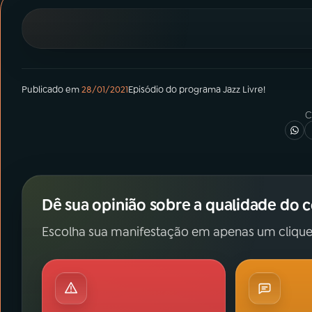
07
ÚLTIMAS
08
PRÊMIO RÁDIO MEC
Publicado em
28/01/2021
Episódio
do programa
Jazz Livre!
ACOMPANHE A RÁDIO MEC
C
YouTube
Facebook
Instagram
X
TikTok
Dê sua opinião sobre a qualidade do 
Escolha sua manifestação em apenas um clique