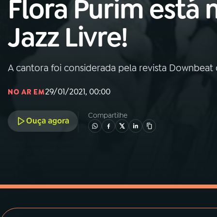
Flora Purim está 
MEC
Jazz Livre!
01
INÍCIO
02
A RÁDIO
A cantora foi considerada pela revista Downbea
29/01/2021, 00:00
03
PROGRAMAÇÃO
NO AR EM
Compartilhe
Ouça agora
04
PROGRAMAS
05
PODCASTS
06
VIDEOCASTS