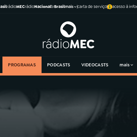
asil
rádio
MEC
rádio
Nacional
tv
Brasil
carta de serviço
acesso à inf
mais
PROGRAMAS
PODCASTS
VIDEOCASTS
mais