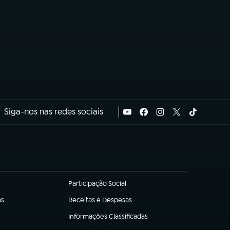
Siga-nos nas redes sociais
Participação Social
(abre em nova aba)
as
Receitas e Despesas
(abre em nova aba)
Informações Classificadas
(abre em nova aba)