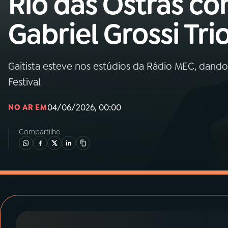
Rio das Ostras c
MEC
Gabriel Grossi Tri
01
INÍCIO
02
A RÁDIO
Gaitista esteve nos estúdios da Rádio MEC, dand
Festival
03
PROGRAMAÇÃO
04/06/2026, 00:00
NO AR EM
04
PROGRAMAS
Compartilhe
05
PODCASTS
06
VIDEOCASTS