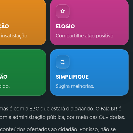
ÇÃO
ELOGIO
 insatisfação.
Compartilhe algo positivo.
ÇÃO
SIMPLIFIQUE
dido.
Sugira melhorias.
 mas é com a EBC que estará dialogando. O Fala.BR é
m a administração pública, por meio das Ouvidorias.
 conteúdos ofertados ao cidadão. Por isso, não se