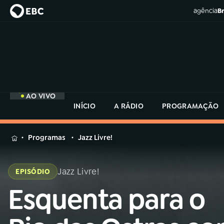
agência
Br
AO VIVO
INÍCIO
A RÁDIO
PROGRAMAÇÃO
MENU
Programas
Jazz Livre!
Buscar
na
Jazz Livre!
EPISÓDIO
Rádio
Buscar
MEC
Esquenta para o
Buscar
na
Rádio
Início
AO VIVO