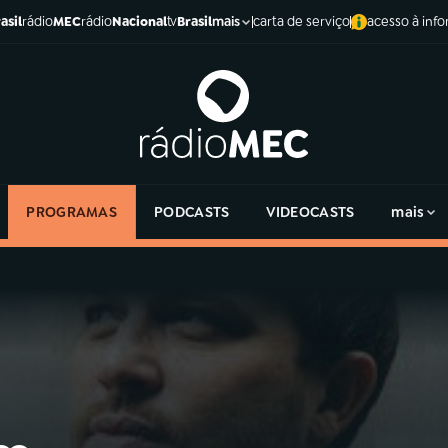
asil
rádio
MEC
rádio
Nacional
tv
Brasil
carta de serviço
acesso à inf
mais
PROGRAMAS
PODCASTS
VIDEOCASTS
mais