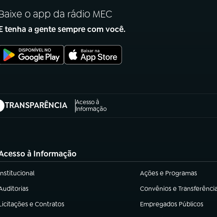
Baixe o app da rádio MEC
E tenha a gente sempre com você.
Acesso à
TRANSPARÊNCIA
abre em nova aba)
Informação
Acesso à Informação
Institucional
Ações e Programas
(abre em nova aba)
(abre em nova aba)
Auditorias
Convênios e Transferênci
(abre em nova aba)
(abre em nova aba)
Licitações e Contratos
Empregados Públicos
(abre em nova aba)
(abre em nova aba)