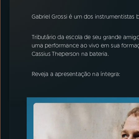
07
ÚLTIMAS
Gabriel Grossi é um dos instrumentistas 
08
PRÊMIO RÁDIO MEC
Tributário da escola de seu grande amigo
ACOMPANHE A RÁDIO MEC
uma performance ao vivo em sua formaçã
Cassius Theperson na bateria.
YouTube
Facebook
Instagram
X
Reveja a apresentação na íntegra:
TikTok