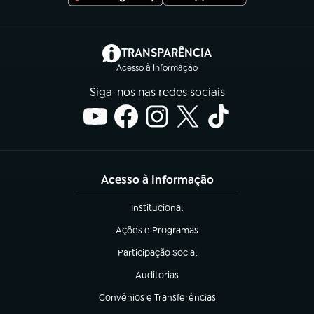
(abre em nova aba)
TRANSPARÊNCIA
Acesso à Informação
Siga-nos nas redes sociais
Acesso à Informação
Institucional
(abre em nova aba)
Ações e Programas
(abre em nova aba)
Participação Social
(abre em nova aba)
Auditorias
(abre em nova aba)
Convênios e Transferências
(abre em nova aba)