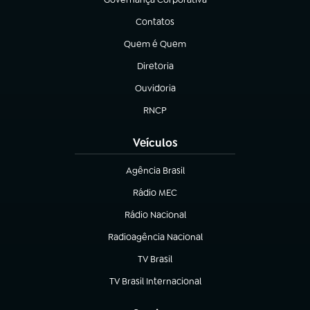
(abre em nova aba)
Contatos
(abre em nova aba)
Quem é Quem
(abre em nova aba)
Diretoria
(abre em nova aba)
Ouvidoria
(abre em nova aba)
RNCP
(abre em nova aba)
Veículos
Agência Brasil
(abre em nova aba)
Rádio MEC
Rádio Nacional
(abre em nova aba)
Radioagência Nacional
(abre em nova aba)
TV Brasil
(abre em nova aba)
TV Brasil Internacional
(abre em nova aba)