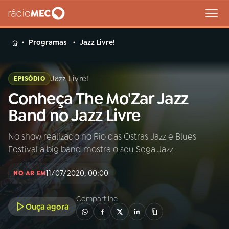
MENU
Programas
Jazz Livre!
Jazz Livre!
EPISÓDIO
Conheça The Mo'Zar Jazz
Buscar
na
Band no Jazz Livre
Rádio
Buscar
MEC
No show realizado no Rio das Ostras Jazz e Blues
Festival a big band mostra o seu Sega Jazz
Início
AO VIVO
11/07/2020, 00:00
NO AR EM
01
INÍCIO
Compartilhe
Ouça agora
02
A RÁDIO