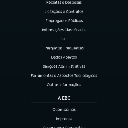
Receitas e Despesas
(abre em nova aba)
Licitações e Contratos
(abre em nova aba)
Empregados Públicos
(abre em nova aba)
Informações Classificadas
(abre em nova aba)
SIC
(abre em nova aba)
Perguntas Frequentes
(abre em nova aba)
Dados Abertos
(abre em nova aba)
Sanções Administrativas
(abre em nova aba)
Ferramentas e Aspectos Tecnológicos
(abre em nova aba)
Outras Informações
(abre em nova aba)
A EBC
Quem somos
(abre em nova aba)
Imprensa
(abre em nova aba)
Governança Corporativa