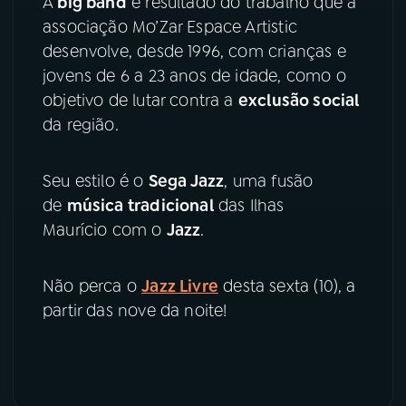
A
big band
é resultado do trabalho que a
associação Mo’Zar Espace Artistic
YouTube
Facebook
desenvolve, desde 1996, com crianças e
jovens de 6 a 23 anos de idade, como o
Instagram
X
objetivo de lutar contra a
exclusão social
da região.
TikTok
Seu estilo é o
Sega Jazz
, uma fusão
de
música tradicional
das Ilhas
Maurício com o
Jazz
.
Não perca o
Jazz Livre
desta sexta (10), a
partir das nove da noite!