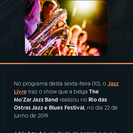
03
PROGRAMAÇÃO
04
PROGRAMAS
05
PODCASTS
06
VIDEOCASTS
No programa desta sexta-feira (10), o
Jazz
Livre
traz o show que a belga
The
07
ÚLTIMAS
Mo'Zar Jazz Band
realizou no
Rio das
Ostras Jazz e Blues Festival
, no dia 22 de
08
PRÊMIO RÁDIO MEC
junho de 2019.
ACOMPANHE A RÁDIO MEC