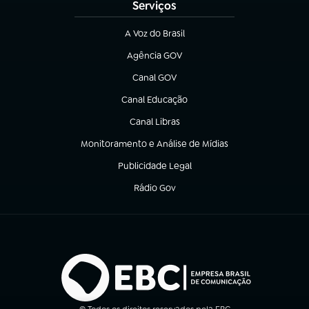
Serviços
A Voz do Brasil
(abre em nova aba)
Agência GOV
(abre em nova aba)
Canal GOV
(abre em nova aba)
Canal Educação
(abre em nova aba)
Canal Libras
(abre em nova aba)
Monitoramento e Análise de Mídias
(abre em nova aba)
Publicidade Legal
(abre em nova aba)
Rádio Gov
(abre em nova aba)