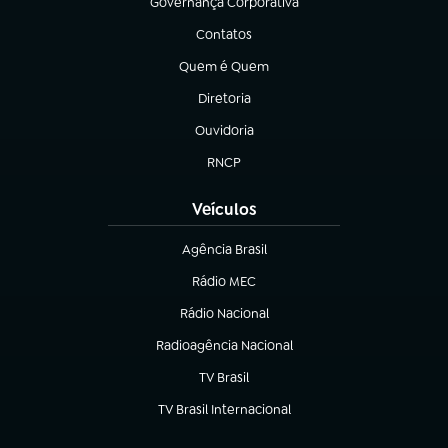
Governança Corporativa
(abre em nova aba)
Contatos
(abre em nova aba)
Quem é Quem
(abre em nova aba)
Diretoria
(abre em nova aba)
Ouvidoria
(abre em nova aba)
RNCP
(abre em nova aba)
Veículos
Agência Brasil
(abre em nova aba)
Rádio MEC
Rádio Nacional
(abre em nova aba)
Radioagência Nacional
(abre em nova aba)
TV Brasil
(abre em nova aba)
TV Brasil Internacional
(abre em nova aba)