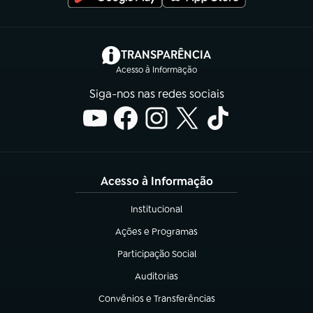
(abre em nova aba)
TRANSPARÊNCIA
Acesso à Informação
Siga-nos nas redes sociais
Acesso à Informação
Institucional
(abre em nova aba)
Ações e Programas
(abre em nova aba)
Participação Social
(abre em nova aba)
Auditorias
(abre em nova aba)
Convênios e Transferências
(abre em nova aba)