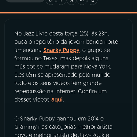
03
PROGRAMAÇÃO
No Jazz Livre desta terça (25), às 23h,
04
PROGRAMAS
ouça o repertório da jovem banda norte-
americana
Snarky Puppy
, o grupo se
05
PODCASTS
formou no Texas, mas depois alguns
músicos se mudaram para Nova York.
Eles têm se apresentado pelo mundo
06
VIDEOCASTS
todo e os seus vídeos têm grande
repercussão na internet. Confira um
07
ÚLTIMAS
desses vídeos
aqui
.
08
PRÊMIO RÁDIO MEC
O Snarky Puppy ganhou em 2014 o
Grammy nas categorias melhor artista
novo e melhor artista de Jazz-Rock e
ACOMPANHE A RÁDIO MEC