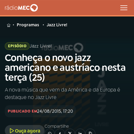
MENU
Programas
Jazz Livre!
Jazz Livre!
EPISÓDIO
Conheça o novo jazz
Buscar
na
americano e austríaco nesta
Rádio
Buscar
terça (25)
MEC
A nova música que vem da América e da Europa é
Início
AO VIVO
destaque no Jazz Livre
01
INÍCIO
24/08/2015, 17:20
PUBLICADO EM
Compartilhe
02
A RÁDIO
Ouça agora