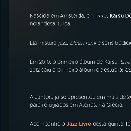
07
ÚLTIMAS
Nascida em Amsterdã, em 1990,
Karsu 
08
PRÊMIO RÁDIO MEC
holandesa-turca.
ACOMPANHE A RÁDIO MEC
Ela mistura
jazz
,
blues
,
funk
e sons tradici
YouTube
Facebook
Em 2010, o primeiro álbum de Karsu,
Live 
Instagram
X
2012 saiu o primeiro álbum de estúdio:
Co
TikTok
A cantora já se apresentou em mais de 2
para refugiados em Atenas, na Grécia.
Acompanhe o
Jazz Livre
desta quinta-feir