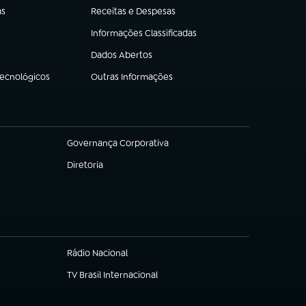
as
Receitas e Despesas
(abre em nova aba)
Informações Classificadas
(abre em nova aba)
Dados Abertos
(abre em nova aba)
Tecnológicos
Outras Informações
(abre em nova aba)
Governança Corporativa
(abre em nova aba)
Diretoria
(abre em nova aba)
Rádio Nacional
(abre em nova aba)
TV Brasil Internacional
(abre em nova aba)