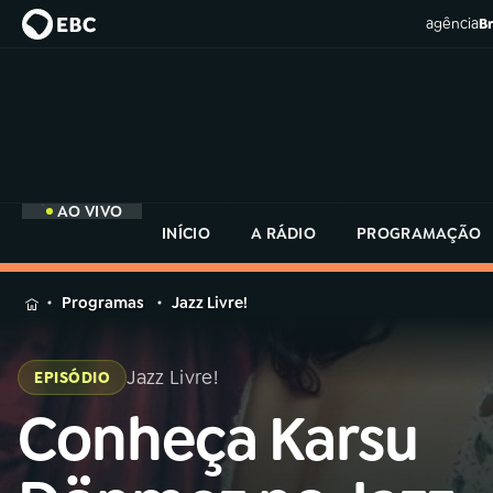
agência
Br
AO VIVO
INÍCIO
A RÁDIO
PROGRAMAÇÃO
MENU
Programas
Jazz Livre!
Buscar
na
Jazz Livre!
EPISÓDIO
Rádio
Buscar
MEC
Conheça Karsu
Buscar
na
Rádio
Início
AO VIVO