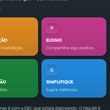
.
ÇÃO
ELOGIO
 insatisfação.
Compartilhe algo positivo.
ÇÃO
SIMPLIFIQUE
dido.
Sugira melhorias.
 mas é com a EBC que estará dialogando. O Fala.BR é