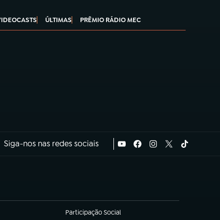
VIDEOCASTS
ÚLTIMAS
PRÊMIO RÁDIO MEC
Siga-nos nas redes sociais
Participação Social
(abre em nova aba)