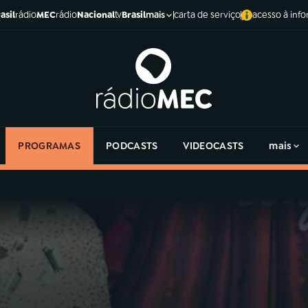
asil
rádio
MEC
rádio
Nacional
tv
Brasil
carta de serviço
acesso à inf
mais
PROGRAMAS
PODCASTS
VIDEOCASTS
mais