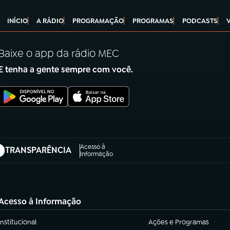
INÍCIO
A RÁDIO
PROGRAMAÇÃO
PROGRAMAS
PODCASTS
Baixe o app da rádio MEC
E tenha a gente sempre com você.
Acesso à
TRANSPARÊNCIA
abre em nova aba)
Informação
Acesso à Informação
Institucional
Ações e Programas
(abre em nova aba)
(abre em nova aba)