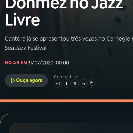
Dönmez no Jazz
MEC
Livre
01
INÍCIO
02
A RÁDIO
Cantora já se apresentou três vezes no Carnegie
Sea Jazz Festival
03
PROGRAMAÇÃO
31/07/2020, 00:00
NO AR EM
04
PROGRAMAS
Compartilhe
Ouça agora
05
PODCASTS
06
VIDEOCASTS