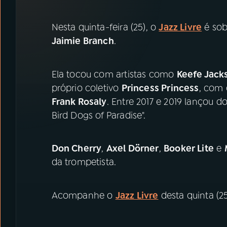
07
ÚLTIMAS
Nesta quinta-feira (25), o
Jazz Livre
é sob
08
PRÊMIO RÁDIO MEC
Jaimie Branch
.
ACOMPANHE A RÁDIO MEC
Ela tocou com artistas como
Keefe Jack
próprio coletivo
Princess Princess
, com 
YouTube
Facebook
Frank Rosaly
. Entre 2017 e 2019 lançou dois
Bird Dogs of Paradise".
Instagram
X
TikTok
Don Cherry
,
Axel Dörner
,
Booker Lite
e
da trompetista.
Acompanhe o
Jazz Livre
desta quinta (25)