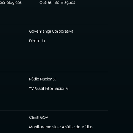
Tecnológicos
Outras Informações
(abre em nova aba)
Governança Corporativa
(abre em nova aba)
Diretoria
(abre em nova aba)
Rádio Nacional
(abre em nova aba)
TV Brasil Internacional
(abre em nova aba)
Canal GOV
(abre em nova aba)
Monitoramento e Análise de Mídias
(abre em nova aba)