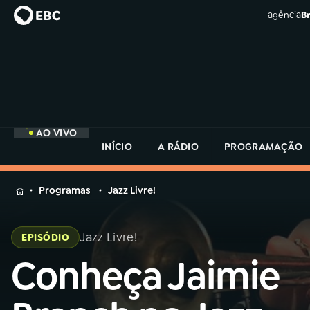
agência
Br
AO VIVO
INÍCIO
A RÁDIO
PROGRAMAÇÃO
MENU
Programas
Jazz Livre!
Buscar
na
Jazz Livre!
EPISÓDIO
Rádio
Buscar
MEC
Conheça Jaimie
Buscar
na
Rádio
Início
AO VIVO