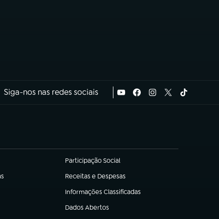
Siga-nos nas redes sociais
Participação Social
(abre em nova aba)
as
Receitas e Despesas
(abre em nova aba)
Informações Classificadas
(abre em nova aba)
Dados Abertos
(abre em nova aba)