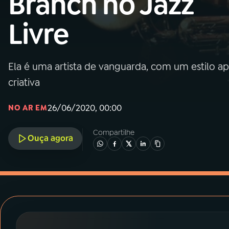
Branch no Jazz
MEC
Livre
01
INÍCIO
02
A RÁDIO
Ela é uma artista de vanguarda, com um estilo ap
criativa
03
PROGRAMAÇÃO
26/06/2020, 00:00
NO AR EM
04
PROGRAMAS
Compartilhe
Ouça agora
05
PODCASTS
06
VIDEOCASTS