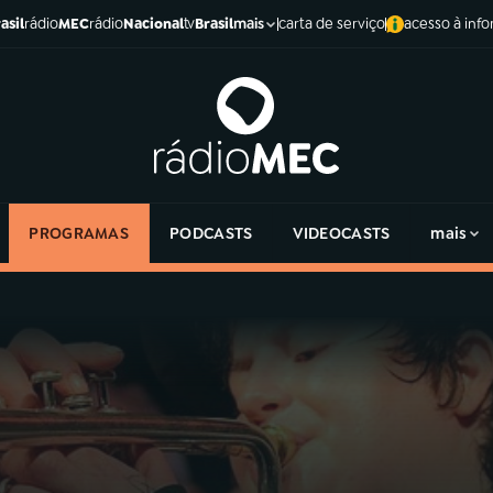
asil
rádio
MEC
rádio
Nacional
tv
Brasil
carta de serviço
acesso à inf
mais
PROGRAMAS
PODCASTS
VIDEOCASTS
mais