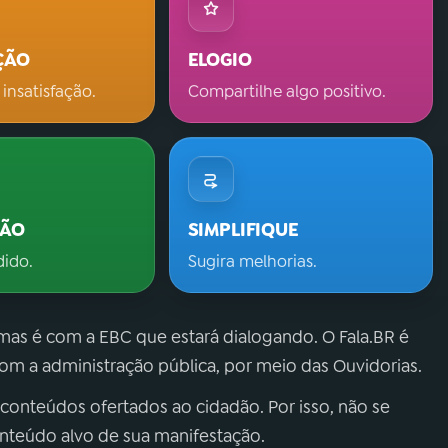
ÇÃO
ELOGIO
 insatisfação.
Compartilhe algo positivo.
ÇÃO
SIMPLIFIQUE
dido.
Sugira melhorias.
 mas é com a EBC que estará dialogando. O Fala.BR é
m a administração pública, por meio das Ouvidorias.
 conteúdos ofertados ao cidadão. Por isso, não se
onteúdo alvo de sua manifestação.