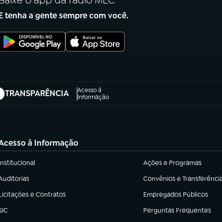
Baixe o app da rádio MEC
E tenha a gente sempre com você.
Acesso à
TRANSPARÊNCIA
abre em nova aba)
Informação
Acesso à Informação
Institucional
Ações e Programas
(abre em nova aba)
(abre em nova aba)
Auditorias
Convênios e Transferênci
(abre em nova aba)
(abre em nova aba)
Licitações e Contratos
Empregados Públicos
(abre em nova aba)
(abre em nova aba)
SIC
Perguntas Frequentes
(abre em nova aba)
(abre em nova aba)