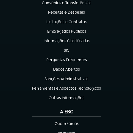
Convênios e Transferências
(abre em nova aba)
Receitas e Despesas
(abre em nova aba)
Licitações e Contratos
(abre em nova aba)
Empregados Públicos
(abre em nova aba)
Informações Classificadas
(abre em nova aba)
SIC
(abre em nova aba)
Perguntas Frequentes
(abre em nova aba)
Dados Abertos
(abre em nova aba)
Sanções Administrativas
(abre em nova aba)
Ferramentas e Aspectos Tecnológicos
(abre em nova aba)
Outras Informações
(abre em nova aba)
A EBC
Quem somos
(abre em nova aba)