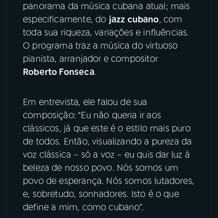
panorama da música cubana atual; mais
especificamente, do
jazz cubano
, com
YouTube
Facebook
toda sua riqueza, variações e influências.
O programa traz a música do virtuoso
Instagram
X
pianista, arranjador e compositor
TikTok
Roberto Fonseca
.
Em entrevista, ele falou de sua
composição: “Eu não queria ir aos
clássicos, já que este é o estilo mais puro
de todos. Então, visualizando a pureza da
voz clássica – só a voz – eu quis dar luz à
beleza de nosso povo. Nós somos um
povo de esperança. Nós somos lutadores,
e, sobretudo, sonhadores. Isto é o que
define a mim, como cubano".