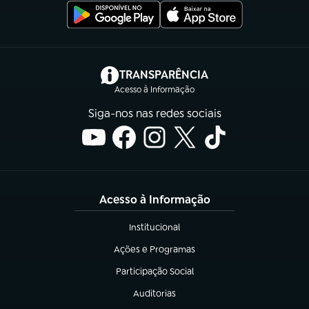
(abre em nova aba)
TRANSPARÊNCIA
Acesso à Informação
Siga-nos nas redes sociais
Acesso à Informação
Institucional
(abre em nova aba)
Ações e Programas
(abre em nova aba)
Participação Social
(abre em nova aba)
Auditorias
(abre em nova aba)