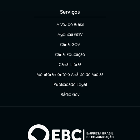
Serviços
A Voz do Brasil
(abre em nova aba)
Agência GOV
(abre em nova aba)
Canal GOV
(abre em nova aba)
Canal Educação
(abre em nova aba)
Canal Libras
(abre em nova aba)
Monitoramento e Análise de Mídias
(abre em nova aba)
Publicidade Legal
(abre em nova aba)
Rádio Gov
(abre em nova aba)