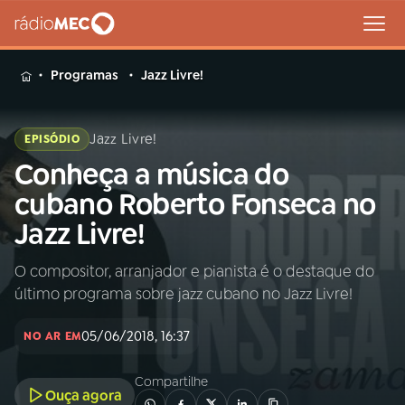
MENU
Programas
Jazz Livre!
Jazz Livre!
EPISÓDIO
Conheça a música do
Buscar
na
cubano Roberto Fonseca no
Rádio
Buscar
Jazz Livre!
MEC
O compositor, arranjador e pianista é o destaque do
Início
AO VIVO
último programa sobre jazz cubano no Jazz Livre!
01
INÍCIO
05/06/2018, 16:37
NO AR EM
Compartilhe
02
A RÁDIO
Ouça agora