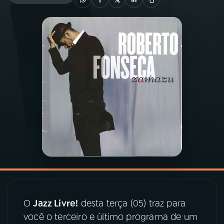
03
PROGRAMAÇÃO
04
PROGRAMAS
05
PODCASTS
06
VIDEOCASTS
07
ÚLTIMAS
08
PRÊMIO RÁDIO MEC
O
Jazz Livre!
desta terça (05) traz para
você o terceiro e último programa de um
ACOMPANHE A RÁDIO MEC