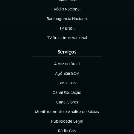
Rádio Nacional
(abre em nova aba)
Radioagência Nacional
(abre em nova aba)
TV Brasil
(abre em nova aba)
TV Brasil Internacional
(abre em nova aba)
Serviços
A Voz do Brasil
(abre em nova aba)
Agência GOV
(abre em nova aba)
Canal GOV
(abre em nova aba)
Canal Educação
(abre em nova aba)
Canal Libras
(abre em nova aba)
Monitoramento e Análise de Mídias
(abre em nova aba)
Publicidade Legal
(abre em nova aba)
Rádio Gov
(abre em nova aba)