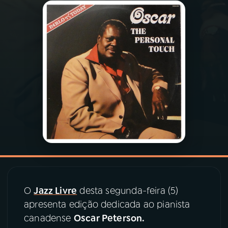
03
PROGRAMAÇÃO
04
PROGRAMAS
05
PODCASTS
06
VIDEOCASTS
07
ÚLTIMAS
O
Jazz Livre
desta segunda-feira (5)
08
PRÊMIO RÁDIO MEC
apresenta edição dedicada ao pianista
canadense
Oscar Peterson.
ACOMPANHE A RÁDIO MEC