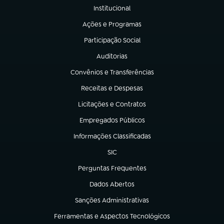
Institucional
(abre em nova aba)
Ações e Programas
(abre em nova aba)
Participação Social
(abre em nova aba)
Auditorias
(abre em nova aba)
Convênios e Transferências
(abre em nova aba)
Receitas e Despesas
(abre em nova aba)
Licitações e Contratos
(abre em nova aba)
Empregados Públicos
(abre em nova aba)
Informações Classificadas
(abre em nova aba)
SIC
(abre em nova aba)
Perguntas Frequentes
(abre em nova aba)
Dados Abertos
(abre em nova aba)
Sanções Administrativas
(abre em nova aba)
Ferramentas e Aspectos Tecnológicos
(abre em nova aba)