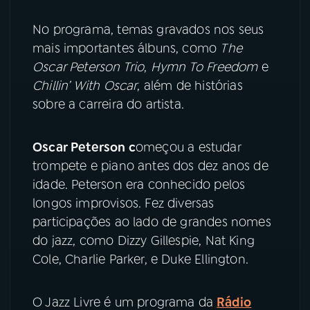
No programa, temas gravados nos seus
YouTube
Facebook
mais importantes álbuns, como
The
Oscar Peterson Trio
,
Hymn To Freedom
e
Instagram
X
Chillin’ With Oscar
, além de histórias
TikTok
sobre a carreira do artista.
Oscar Peterson c
omeçou a estudar
trompete e piano antes dos dez anos de
idade. Peterson era conhecido pelos
longos improvisos. Fez diversas
participações ao lado de grandes nomes
do jazz, como Dizzy Gillespie, Nat King
Cole, Charlie Parker, e Duke Ellington.
O Jazz Livre é um programa da
Rádio