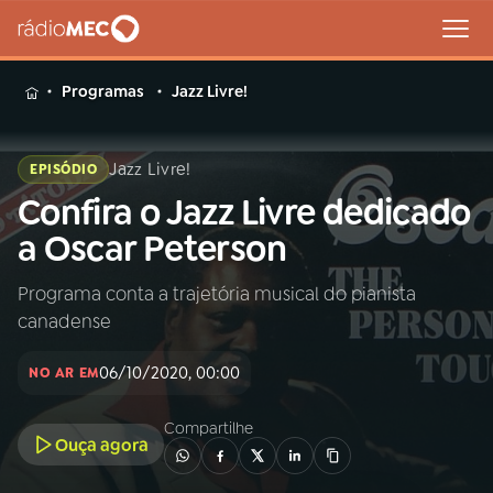
MENU
Programas
Jazz Livre!
Jazz Livre!
EPISÓDIO
Confira o Jazz Livre dedicado
Buscar
na
a Oscar Peterson
Rádio
Buscar
MEC
Programa conta a trajetória musical do pianista
canadense
Início
AO VIVO
06/10/2020, 00:00
NO AR EM
01
INÍCIO
Compartilhe
Ouça agora
02
A RÁDIO