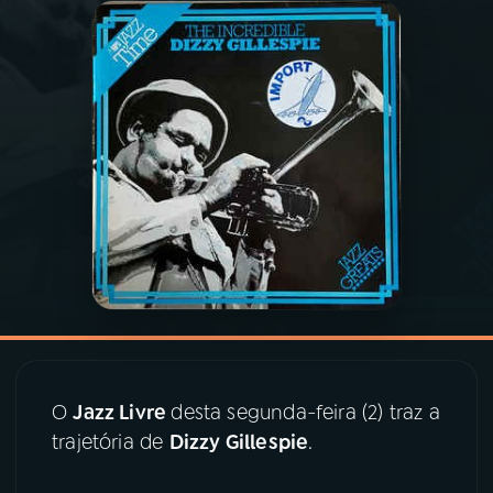
03
PROGRAMAÇÃO
04
PROGRAMAS
05
PODCASTS
06
VIDEOCASTS
07
ÚLTIMAS
O
Jazz Livre
desta segunda-feira (2) traz a
08
PRÊMIO RÁDIO MEC
trajetória de
Dizzy Gillespie
.
ACOMPANHE A RÁDIO MEC