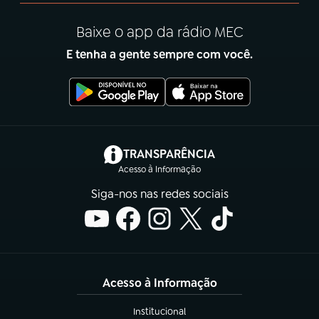
Baixe o app da rádio MEC
E tenha a gente sempre com você.
(abre em nova aba)
TRANSPARÊNCIA
Acesso à Informação
Siga-nos nas redes sociais
Acesso à Informação
Institucional
(abre em nova aba)