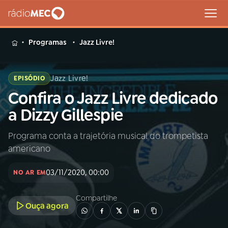
MENU
Programas
Jazz Livre!
Jazz Livre!
EPISÓDIO
Confira o Jazz Livre dedicado
Buscar
na
a Dizzy Gillespie
Rádio
Buscar
MEC
Programa conta a trajetória musical do trompetista
americano
Início
AO VIVO
03/11/2020, 00:00
NO AR EM
01
INÍCIO
Compartilhe
Ouça agora
02
A RÁDIO