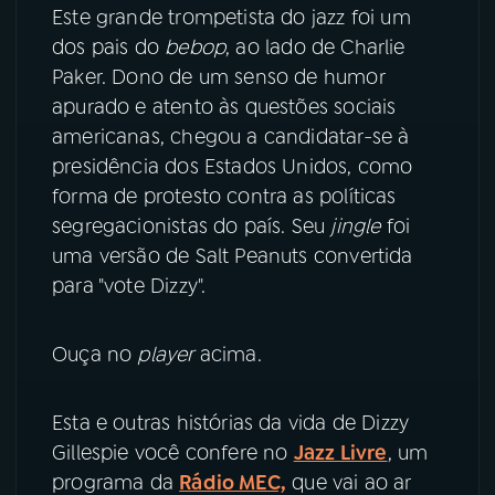
Este grande trompetista do jazz foi um
dos pais do
bebop
, ao lado de Charlie
YouTube
Facebook
Paker. Dono de um senso de humor
apurado e atento às questões sociais
Instagram
X
americanas, chegou a candidatar-se à
TikTok
presidência dos Estados Unidos, como
forma de protesto contra as políticas
segregacionistas do país. Seu
jingle
foi
uma versão de Salt Peanuts convertida
para "vote Dizzy".
Ouça no
player
acima.
Esta e outras histórias da vida de Dizzy
Gillespie você confere no
Jazz Livre
, um
programa da
Rádio MEC,
que vai ao ar