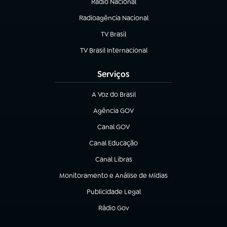
Rádio Nacional
(abre em nova aba)
Radioagência Nacional
(abre em nova aba)
TV Brasil
(abre em nova aba)
TV Brasil Internacional
(abre em nova aba)
Serviços
A Voz do Brasil
(abre em nova aba)
Agência GOV
(abre em nova aba)
Canal GOV
(abre em nova aba)
Canal Educação
(abre em nova aba)
Canal Libras
(abre em nova aba)
Monitoramento e Análise de Mídias
(abre em nova aba)
Publicidade Legal
(abre em nova aba)
Rádio Gov
(abre em nova aba)