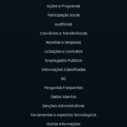
Ações e Programas
(abre em nova aba)
Participação Social
(abre em nova aba)
Auditorias
(abre em nova aba)
Convênios e Transferências
(abre em nova aba)
Receitas e Despesas
(abre em nova aba)
Licitações e Contratos
(abre em nova aba)
Empregados Públicos
(abre em nova aba)
Informações Classificadas
(abre em nova aba)
SIC
(abre em nova aba)
Perguntas Frequentes
(abre em nova aba)
Dados Abertos
(abre em nova aba)
Sanções Administrativas
(abre em nova aba)
Ferramentas e Aspectos Tecnológicos
(abre em nova aba)
Outras Informações
(abre em nova aba)