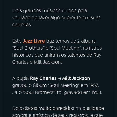
Dois grandes músicos unidos pela
YouTube
Facebook
vontade de fazer algo diferente em suas
carreiras.
Instagram
X
TikTok
Este
Jazz Livre
traz temas de 2 álbuns,
“Soul Brothers” e “Soul Meeting”, registros
históricos que uniram os talentos de Ray
Charles e Milt Jackson.
A dupla
Ray Charles
e
Milt Jackson
gravou o álbum “Soul Meeting” em 1957.
Já o “Soul Brothers”, foi gravado em 1958.
Dois discos muito parecidos na qualidade
sonora e artística de seus registros, e que