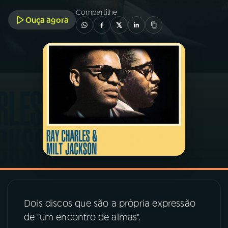
Compartilhe
Ouça agora
03
PROGRAMAÇÃO
04
PROGRAMAS
05
PODCASTS
06
VIDEOCASTS
07
ÚLTIMAS
08
PRÊMIO RÁDIO MEC
Dois discos que são a própria expressão
de "um encontro de almas".
ACOMPANHE A RÁDIO MEC