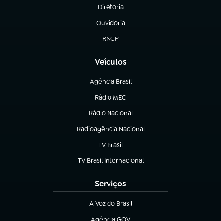
Diretoria
(abre em nova aba)
Ouvidoria
(abre em nova aba)
RNCP
(abre em nova aba)
Veículos
Agência Brasil
(abre em nova aba)
Rádio MEC
Rádio Nacional
(abre em nova aba)
Radioagência Nacional
(abre em nova aba)
TV Brasil
(abre em nova aba)
TV Brasil Internacional
(abre em nova aba)
Serviços
A Voz do Brasil
(abre em nova aba)
Agência GOV