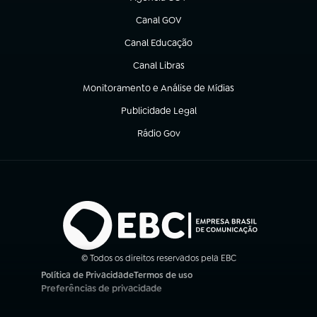
(abre em nova aba)
Canal GOV
(abre em nova aba)
Canal Educação
(abre em nova aba)
Canal Libras
(abre em nova aba)
Monitoramento e Análise de Mídias
(abre em nova aba)
Publicidade Legal
(abre em nova aba)
Rádio Gov
(abre em nova aba)
© Todos os direitos reservados pela EBC
Política de Privacidade
Termos de uso
(abre em nova aba)
(abre em nova aba)
Preferências de privacidade