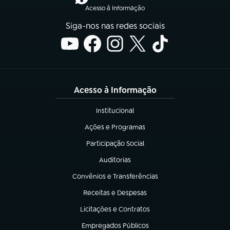
Acesso à Informação
Siga-nos nas redes sociais
Acesso à Informação
Institucional
(abre em nova aba)
Ações e Programas
(abre em nova aba)
Participação Social
(abre em nova aba)
Auditorias
(abre em nova aba)
Convênios e Transferências
(abre em nova aba)
Receitas e Despesas
(abre em nova aba)
Licitações e Contratos
(abre em nova aba)
Empregados Públicos
(abre em nova aba)