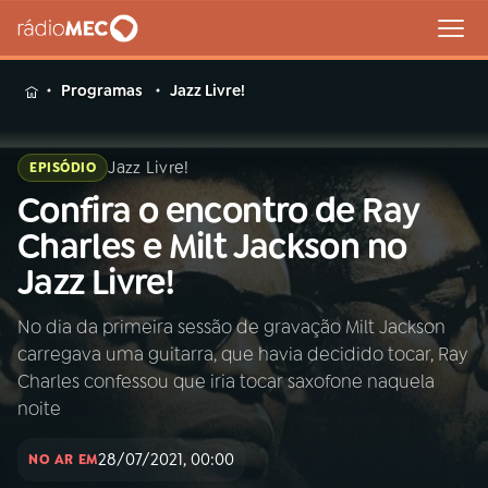
MENU
Programas
Jazz Livre!
Jazz Livre!
EPISÓDIO
Confira o encontro de Ray
Buscar
na
Charles e Milt Jackson no
Rádio
Buscar
Jazz Livre!
MEC
No dia da primeira sessão de gravação Milt Jackson
Início
AO VIVO
carregava uma guitarra, que havia decidido tocar, Ray
Charles confessou que iria tocar saxofone naquela
01
INÍCIO
noite
28/07/2021, 00:00
NO AR EM
02
A RÁDIO