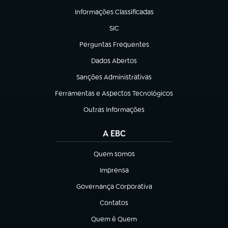
Informações Classificadas
(abre em nova aba)
SIC
(abre em nova aba)
Perguntas Frequentes
(abre em nova aba)
Dados Abertos
(abre em nova aba)
Sanções Administrativas
(abre em nova aba)
Ferramentas e Aspectos Tecnológicos
(abre em nova aba)
Outras Informações
(abre em nova aba)
A EBC
Quem somos
(abre em nova aba)
Imprensa
(abre em nova aba)
Governança Corporativa
(abre em nova aba)
Contatos
(abre em nova aba)
Quem é Quem
(abre em nova aba)