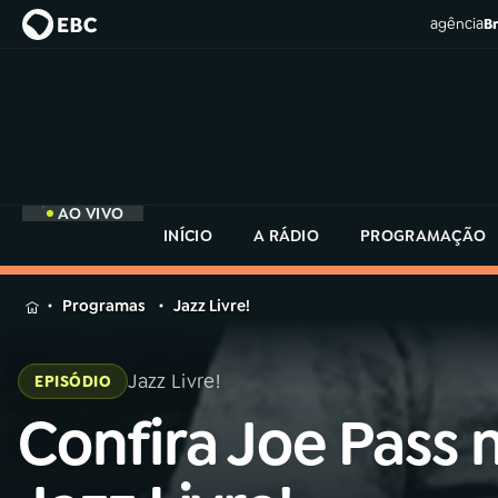
agência
Br
AO VIVO
INÍCIO
A RÁDIO
PROGRAMAÇÃO
MENU
Programas
Jazz Livre!
Buscar
na
Jazz Livre!
EPISÓDIO
Rádio
Buscar
MEC
Confira Joe Pass 
Buscar
na
Rádio
Início
AO VIVO