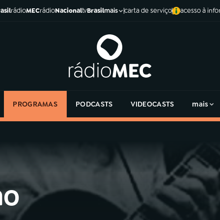
asil
rádio
MEC
rádio
Nacional
tv
Brasil
carta de serviço
acesso à inf
mais
PROGRAMAS
PODCASTS
VIDEOCASTS
mais
no