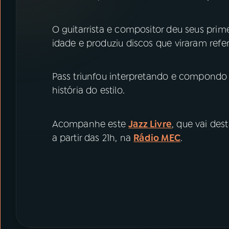
07
ÚLTIMAS
O guitarrista e compositor deu seus pri
08
PRÊMIO RÁDIO MEC
idade e produziu discos que viraram referê
ACOMPANHE A RÁDIO MEC
Pass triunfou interpretando e compond
história do estilo.
YouTube
Facebook
Instagram
X
Acompanhe este
Jazz Livre
, que vai des
a partir das 21h, na
Rádio MEC
.
TikTok