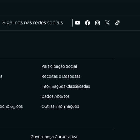
Siga-nos nas redes sociais
Participação Social
(abre em nova aba)
as
Receitas e Despesas
(abre em nova aba)
Informações Classificadas
(abre em nova aba)
Dados Abertos
(abre em nova aba)
Tecnológicos
Outras Informações
(abre em nova aba)
Governança Corporativa
(abre em nova aba)