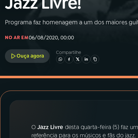
Jazz Livre!
MEC
01
INÍCIO
Programa faz homenagem a um dos maiores guita
06/08/2020, 00:00
NO AR EM
02
A RÁDIO
Compartilhe
Ouça agora
03
PROGRAMAÇÃO
04
PROGRAMAS
05
PODCASTS
06
VIDEOCASTS
O
Jazz Livre
desta quarta-feira (5) faz
referência para os músicos e fãs do jazz.