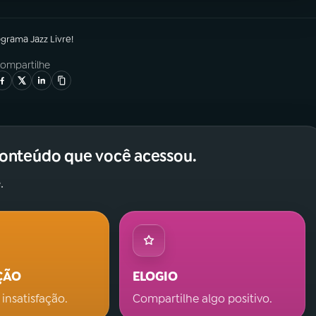
ograma
Jazz Livre!
ompartilhe
conteúdo que você acessou.
.
ÇÃO
ELOGIO
 insatisfação.
Compartilhe algo positivo.