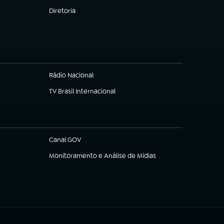
Diretoria
(abre em nova aba)
Rádio Nacional
(abre em nova aba)
TV Brasil Internacional
(abre em nova aba)
Canal GOV
(abre em nova aba)
Monitoramento e Análise de Mídias
(abre em nova aba)