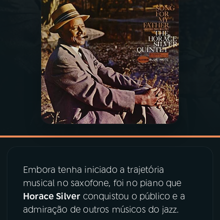
03
PROGRAMAÇÃO
04
PROGRAMAS
05
PODCASTS
06
VIDEOCASTS
07
ÚLTIMAS
Embora tenha iniciado a trajetória
musical no saxofone, foi no piano que
08
PRÊMIO RÁDIO MEC
Horace Silver
conquistou o público e a
admiração de outros músicos do jazz.
ACOMPANHE A RÁDIO MEC