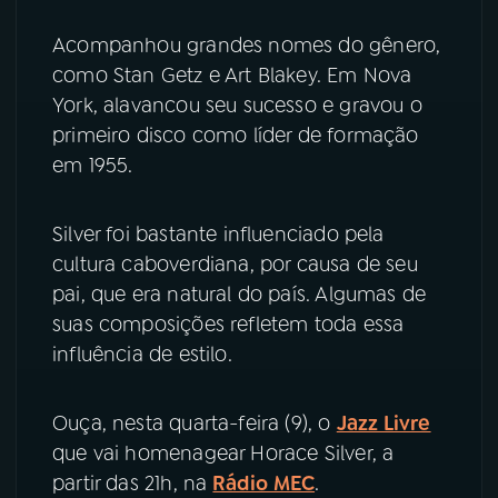
Acompanhou grandes nomes do gênero,
YouTube
Facebook
como Stan Getz e Art Blakey. Em Nova
York, alavancou seu sucesso e gravou o
Instagram
X
primeiro disco como líder de formação
TikTok
em 1955.
Silver foi bastante influenciado pela
cultura caboverdiana, por causa de seu
pai, que era natural do país. Algumas de
suas composições refletem toda essa
influência de estilo.
Ouça, nesta quarta-feira (9), o
Jazz Livre
que vai homenagear Horace Silver, a
partir das 21h, na
Rádio MEC
.