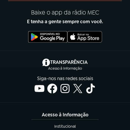
Baixe o app da rádio MEC
E tenha a gente sempre com você.
(abre em nova aba)
TRANSPARÊNCIA
Acesso à Informação
Siga-nos nas redes sociais
Acesso à Informação
Institucional
(abre em nova aba)