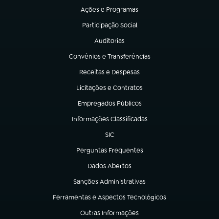
Ações e Programas
(abre em nova aba)
Participação Social
(abre em nova aba)
Auditorias
(abre em nova aba)
Convênios e Transferências
(abre em nova aba)
Receitas e Despesas
(abre em nova aba)
Licitações e Contratos
(abre em nova aba)
Empregados Públicos
(abre em nova aba)
Informações Classificadas
(abre em nova aba)
SIC
(abre em nova aba)
Perguntas Frequentes
(abre em nova aba)
Dados Abertos
(abre em nova aba)
Sanções Administrativas
(abre em nova aba)
Ferramentas e Aspectos Tecnológicos
(abre em nova aba)
Outras Informações
(abre em nova aba)