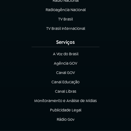
Rádio Nacional
(abre em nova aba)
Radioagência Nacional
(abre em nova aba)
TV Brasil
(abre em nova aba)
TV Brasil Internacional
(abre em nova aba)
Serviços
A Voz do Brasil
(abre em nova aba)
Agência GOV
(abre em nova aba)
Canal GOV
(abre em nova aba)
Canal Educação
(abre em nova aba)
Canal Libras
(abre em nova aba)
Monitoramento e Análise de Mídias
(abre em nova aba)
Publicidade Legal
(abre em nova aba)
Rádio Gov
(abre em nova aba)