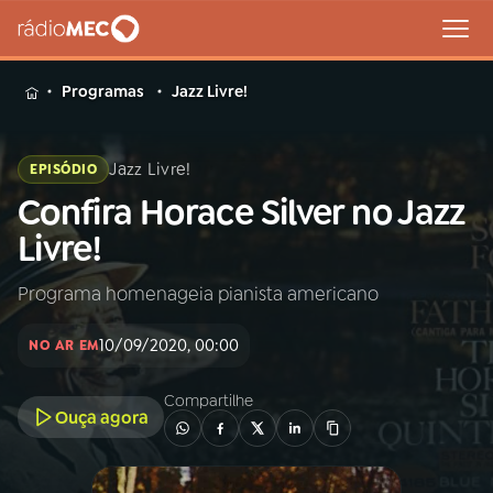
MENU
Programas
Jazz Livre!
Jazz Livre!
EPISÓDIO
Confira Horace Silver no Jazz
Buscar
na
Livre!
Rádio
Buscar
MEC
Programa homenageia pianista americano
Início
AO VIVO
10/09/2020, 00:00
NO AR EM
01
INÍCIO
Compartilhe
Ouça agora
02
A RÁDIO