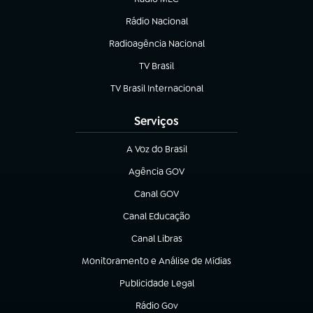
Rádio Nacional
(abre em nova aba)
Radioagência Nacional
(abre em nova aba)
TV Brasil
(abre em nova aba)
TV Brasil Internacional
(abre em nova aba)
Serviços
A Voz do Brasil
(abre em nova aba)
Agência GOV
(abre em nova aba)
Canal GOV
(abre em nova aba)
Canal Educação
(abre em nova aba)
Canal Libras
(abre em nova aba)
Monitoramento e Análise de Mídias
(abre em nova aba)
Publicidade Legal
(abre em nova aba)
Rádio Gov
(abre em nova aba)