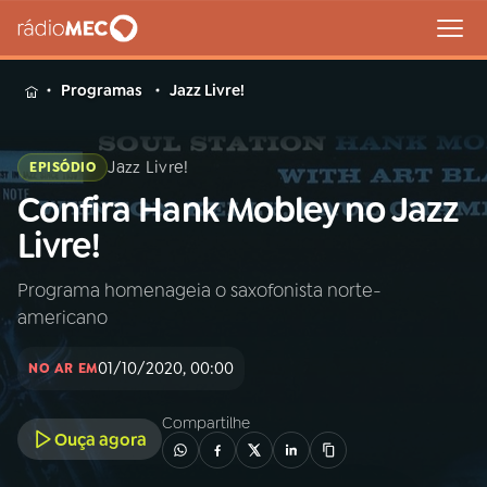
MENU
Programas
Jazz Livre!
Jazz Livre!
EPISÓDIO
Confira Hank Mobley no Jazz
Buscar
na
Livre!
Rádio
Buscar
MEC
Programa homenageia o saxofonista norte-
americano
Início
AO VIVO
01/10/2020, 00:00
NO AR EM
01
INÍCIO
Compartilhe
Ouça agora
02
A RÁDIO