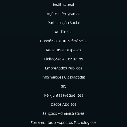
Institucional
(abre em nova aba)
Ações e Programas
(abre em nova aba)
Participação Social
(abre em nova aba)
Auditorias
(abre em nova aba)
Convênios e Transferências
(abre em nova aba)
Receitas e Despesas
(abre em nova aba)
Licitações e Contratos
(abre em nova aba)
Empregados Públicos
(abre em nova aba)
Informações Classificadas
(abre em nova aba)
SIC
(abre em nova aba)
Perguntas Frequentes
(abre em nova aba)
Dados Abertos
(abre em nova aba)
Sanções Administrativas
(abre em nova aba)
Ferramentas e Aspectos Tecnológicos
(abre em nova aba)