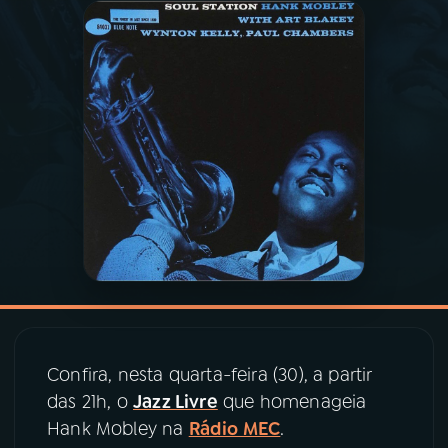
03
PROGRAMAÇÃO
04
PROGRAMAS
05
PODCASTS
06
VIDEOCASTS
07
ÚLTIMAS
Confira, nesta quarta-feira (30), a partir
08
PRÊMIO RÁDIO MEC
das 21h, o
Jazz Livre
que homenageia
Hank Mobley na
Rádio MEC
.
ACOMPANHE A RÁDIO MEC