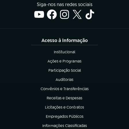
Siga-nos nas redes sociais
Acesso à Informação
Institucional
(abre em nova aba)
Ações e Programas
(abre em nova aba)
Participação Social
(abre em nova aba)
Auditorias
(abre em nova aba)
Convênios e Transferências
(abre em nova aba)
Receitas e Despesas
(abre em nova aba)
Licitações e Contratos
(abre em nova aba)
Empregados Públicos
(abre em nova aba)
Informações Classificadas
(abre em nova aba)