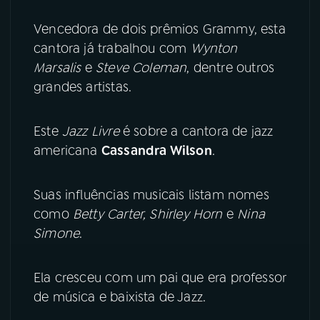
Vencedora de dois prêmios Grammy, esta
YouTube
Facebook
cantora já trabalhou com
Wynton
Marsalis
e
Steve Coleman
, dentre outros
Instagram
X
grandes artistas.
TikTok
Este
Jazz Livre
é sobre a cantora de jazz
americana
Cassandra Wilson
.
Suas influências musicais listam nomes
como
Betty Carter, Shirley Horn
e
Nina
Simone
.
Ela cresceu com um pai que era professor
de música e baixista de Jazz.