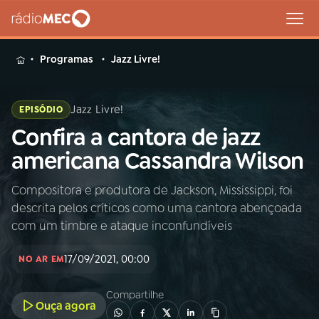
MENU
Programas
Jazz Livre!
Jazz Livre!
EPISÓDIO
Confira a cantora de jazz
Buscar
na
americana Cassandra Wilson
Rádio
Buscar
MEC
Compositora e produtora de Jackson, Mississippi, foi
descrita pelos críticos como uma cantora abençoada
Início
AO VIVO
com um timbre e ataque inconfundíveis
17/09/2021, 00:00
01
INÍCIO
NO AR EM
Compartilhe
Ouça agora
02
A RÁDIO