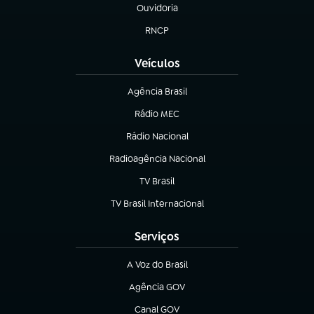
Ouvidoria
(abre em nova aba)
RNCP
(abre em nova aba)
Veículos
Agência Brasil
(abre em nova aba)
Rádio MEC
Rádio Nacional
(abre em nova aba)
Radioagência Nacional
(abre em nova aba)
TV Brasil
(abre em nova aba)
TV Brasil Internacional
(abre em nova aba)
Serviços
A Voz do Brasil
(abre em nova aba)
Agência GOV
(abre em nova aba)
Canal GOV
(abre em nova aba)