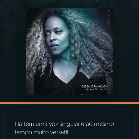
03
PROGRAMAÇÃO
04
PROGRAMAS
05
PODCASTS
06
VIDEOCASTS
07
ÚLTIMAS
08
PRÊMIO RÁDIO MEC
Ela tem uma voz singular e ao mesmo
tempo muito versátil.
ACOMPANHE A RÁDIO MEC