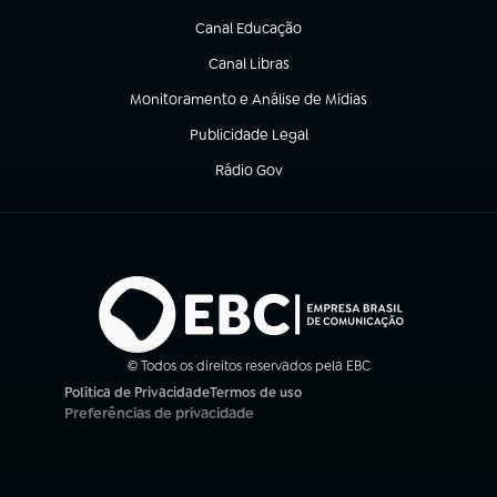
Canal Educação
(abre em nova aba)
Canal Libras
(abre em nova aba)
Monitoramento e Análise de Mídias
(abre em nova aba)
Publicidade Legal
(abre em nova aba)
Rádio Gov
(abre em nova aba)
© Todos os direitos reservados pela EBC
Política de Privacidade
Termos de uso
(abre em nova aba)
(abre em nova aba)
Preferências de privacidade