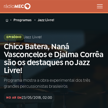
MENU
Programas
Jazz Livre!
Jazz Livre!
EPISÓDIO
Chico Batera, Naná
Buscar
na
Vasconcelos e Djalma Corrêa
Rádio
Buscar
são os destaques no Jazz
MEC
Livre!
Início
AO VIVO
Programa mostra a obra experimental dos três
grandes percussionistas brasileiros
01
INÍCIO
23/05/2018, 02:00
NO AR EM
02
A RÁDIO