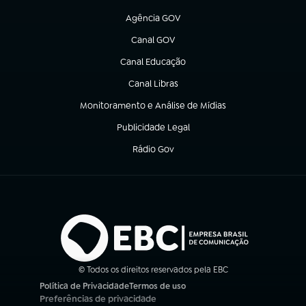
(abre em nova aba)
Agência GOV
(abre em nova aba)
Canal GOV
(abre em nova aba)
Canal Educação
(abre em nova aba)
Canal Libras
(abre em nova aba)
Monitoramento e Análise de Mídias
(abre em nova aba)
Publicidade Legal
(abre em nova aba)
Rádio Gov
(abre em nova aba)
© Todos os direitos reservados pela EBC
Política de Privacidade
Termos de uso
(abre em nova aba)
(abre em nova aba)
Preferências de privacidade