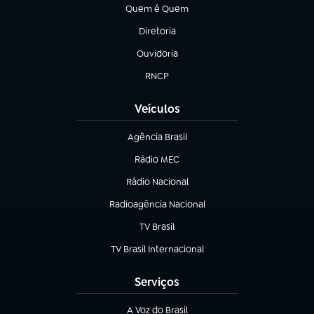
Quem é Quem
(abre em nova aba)
Diretoria
(abre em nova aba)
Ouvidoria
(abre em nova aba)
RNCP
(abre em nova aba)
Veículos
Agência Brasil
(abre em nova aba)
Rádio MEC
Rádio Nacional
(abre em nova aba)
Radioagência Nacional
(abre em nova aba)
TV Brasil
(abre em nova aba)
TV Brasil Internacional
(abre em nova aba)
Serviços
A Voz do Brasil