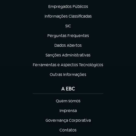
Empregados Públicos
(abre em nova aba)
Informações Classificadas
(abre em nova aba)
SIC
(abre em nova aba)
Perguntas Frequentes
(abre em nova aba)
Dados Abertos
(abre em nova aba)
Sanções Administrativas
(abre em nova aba)
Ferramentas e Aspectos Tecnológicos
(abre em nova aba)
Outras Informações
(abre em nova aba)
A EBC
Quem somos
(abre em nova aba)
Imprensa
(abre em nova aba)
Governança Corporativa
(abre em nova aba)
Contatos
(abre em nova aba)