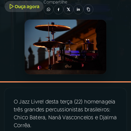
Compartilhe
Ouça agora
03
PROGRAMAÇÃO
04
PROGRAMAS
05
PODCASTS
06
VIDEOCASTS
07
ÚLTIMAS
O Jazz Livre! desta terça (22) homenageia
três grandes percussionistas brasileiros:
08
PRÊMIO RÁDIO MEC
Chico Batera, Naná Vasconcelos e Djalma
Corrêa.
ACOMPANHE A RÁDIO MEC