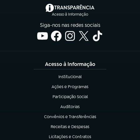
(abre em nova aba)
TRANSPARÊNCIA
Acesso à Informação
Siga-nos nas redes sociais
Acesso à Informação
Institucional
(abre em nova aba)
Ações e Programas
(abre em nova aba)
Participação Social
(abre em nova aba)
Auditorias
(abre em nova aba)
Convênios e Transferências
(abre em nova aba)
Receitas e Despesas
(abre em nova aba)
Licitações e Contratos
(abre em nova aba)