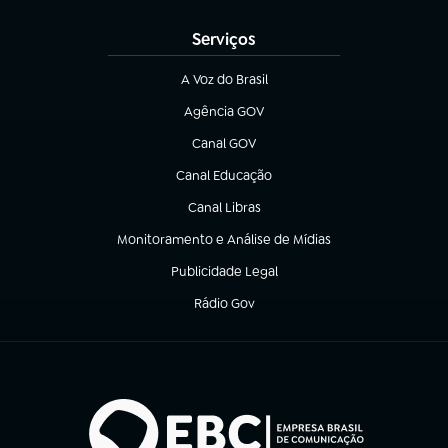
Serviços
A Voz do Brasil
(abre em nova aba)
Agência GOV
(abre em nova aba)
Canal GOV
(abre em nova aba)
Canal Educação
(abre em nova aba)
Canal Libras
(abre em nova aba)
Monitoramento e Análise de Mídias
(abre em nova aba)
Publicidade Legal
(abre em nova aba)
Rádio Gov
(abre em nova aba)