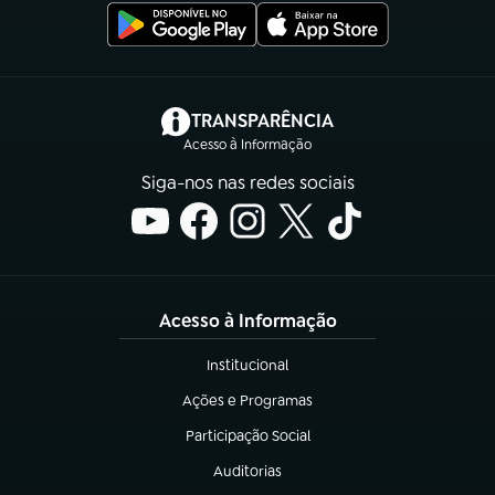
(abre em nova aba)
TRANSPARÊNCIA
Acesso à Informação
Siga-nos nas redes sociais
Acesso à Informação
Institucional
(abre em nova aba)
Ações e Programas
(abre em nova aba)
Participação Social
(abre em nova aba)
Auditorias
(abre em nova aba)