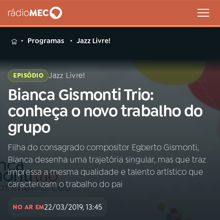
MENU
Programas
Jazz Livre!
Jazz Livre!
EPISÓDIO
Bianca Gismonti Trio:
Buscar
na
conheça o novo trabalho do
Rádio
Buscar
grupo
MEC
Filha do consagrado compositor Egberto Gismonti,
Início
AO VIVO
Bianca desenha uma trajetória singular, mas que traz
impressa a mesma qualidade e talento artístico que
01
INÍCIO
caracterizam o trabalho do pai
22/03/2019, 13:45
NO AR EM
02
A RÁDIO