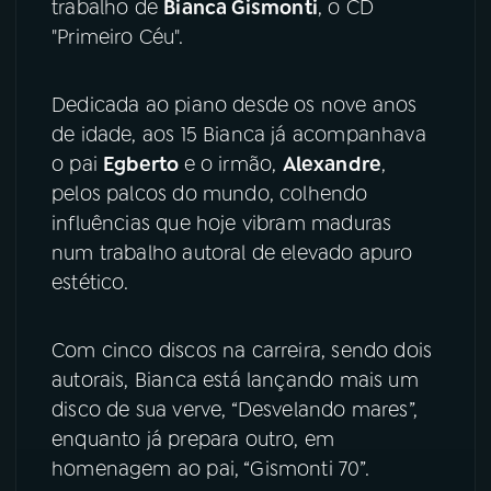
trabalho de
Bianca Gismonti
, o CD
"Primeiro Céu".
YouTube
Facebook
Dedicada ao piano desde os nove anos
Instagram
X
de idade, aos 15 Bianca já acompanhava
TikTok
o pai
Egberto
e o irmão,
Alexandre
,
pelos palcos do mundo, colhendo
influências que hoje vibram maduras
num trabalho autoral de elevado apuro
estético.
Com cinco discos na carreira, sendo dois
autorais, Bianca está lançando mais um
disco de sua verve, “Desvelando mares”,
enquanto já prepara outro, em
homenagem ao pai, “Gismonti 70”.