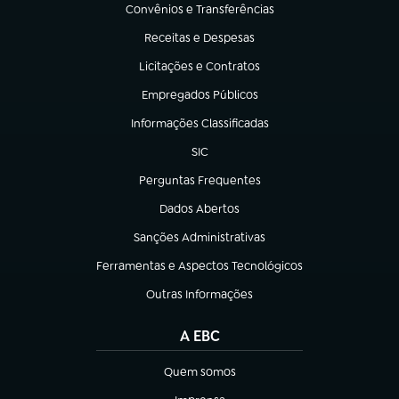
Convênios e Transferências
(abre em nova aba)
Receitas e Despesas
(abre em nova aba)
Licitações e Contratos
(abre em nova aba)
Empregados Públicos
(abre em nova aba)
Informações Classificadas
(abre em nova aba)
SIC
(abre em nova aba)
Perguntas Frequentes
(abre em nova aba)
Dados Abertos
(abre em nova aba)
Sanções Administrativas
(abre em nova aba)
Ferramentas e Aspectos Tecnológicos
(abre em nova aba)
Outras Informações
(abre em nova aba)
A EBC
Quem somos
(abre em nova aba)