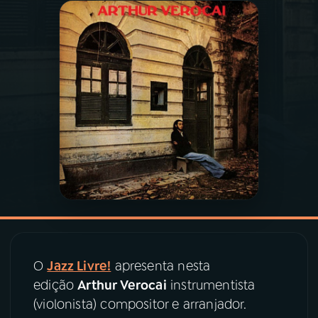
03
PROGRAMAÇÃO
04
PROGRAMAS
05
PODCASTS
06
VIDEOCASTS
07
ÚLTIMAS
O
Jazz Livre!
apresenta nesta
08
PRÊMIO RÁDIO MEC
edição
Arthur Verocai
instrumentista
(violonista) compositor e arranjador.
ACOMPANHE A RÁDIO MEC