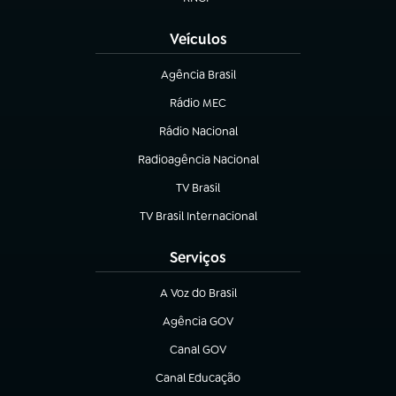
(abre em nova aba)
Veículos
Agência Brasil
(abre em nova aba)
Rádio MEC
Rádio Nacional
(abre em nova aba)
Radioagência Nacional
(abre em nova aba)
TV Brasil
(abre em nova aba)
TV Brasil Internacional
(abre em nova aba)
Serviços
A Voz do Brasil
(abre em nova aba)
Agência GOV
(abre em nova aba)
Canal GOV
(abre em nova aba)
Canal Educação
(abre em nova aba)