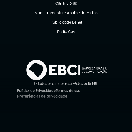
Canal Libras
(abre em nova aba)
Monitoramento e Análise de Mídias
(abre em nova aba)
Publicidade Legal
(abre em nova aba)
Rádio Gov
(abre em nova aba)
© Todos os direitos reservados pela EBC
Política de Privacidade
Termos de uso
(abre em nova aba)
(abre em nova aba)
Preferências de privacidade