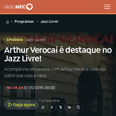
MENU
Programas
Jazz Livre!
Jazz Livre!
EPISÓDIO
Arthur Verocai é destaque no
Buscar
na
Jazz Livre!
Rádio
Buscar
MEC
Acompanhe entrevista com Arthur Verocai falando
sobre sua vida e obra
Início
AO VIVO
31/05/2019, 00:00
NO AR EM
01
INÍCIO
Compartilhe
Ouça agora
02
A RÁDIO