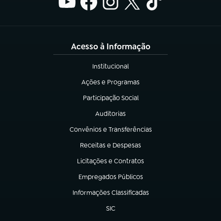
Acesso à Informação
Institucional
(abre em nova aba)
Ações e Programas
(abre em nova aba)
Participação Social
(abre em nova aba)
Auditorias
(abre em nova aba)
Convênios e Transferências
(abre em nova aba)
Receitas e Despesas
(abre em nova aba)
Licitações e Contratos
(abre em nova aba)
Empregados Públicos
(abre em nova aba)
Informações Classificadas
(abre em nova aba)
SIC
(abre em nova aba)