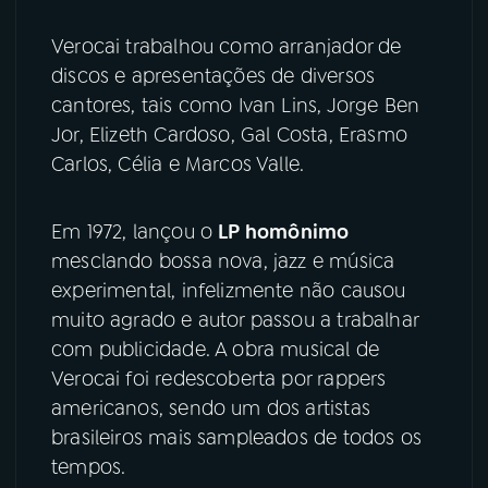
Verocai trabalhou como arranjador de
YouTube
Facebook
discos e apresentações de diversos
cantores, tais como Ivan Lins, Jorge Ben
Instagram
X
Jor, Elizeth Cardoso, Gal Costa, Erasmo
TikTok
Carlos, Célia e Marcos Valle.
Em 1972, lançou o
LP homônimo
mesclando bossa nova, jazz e música
experimental, infelizmente não causou
muito agrado e autor passou a trabalhar
com publicidade. A obra musical de
Verocai foi redescoberta por rappers
americanos, sendo um dos artistas
brasileiros mais sampleados de todos os
tempos.