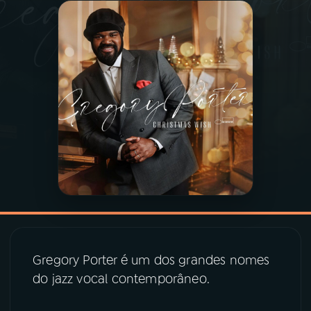
03
PROGRAMAÇÃO
04
PROGRAMAS
05
PODCASTS
06
VIDEOCASTS
07
ÚLTIMAS
Gregory Porter é um dos grandes nomes
08
PRÊMIO RÁDIO MEC
do jazz vocal contemporâneo.
ACOMPANHE A RÁDIO MEC