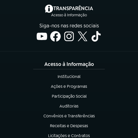
(abre em nova aba)
TRANSPARÊNCIA
Acesso à Informação
Siga-nos nas redes sociais
Acesso à Informação
Institucional
(abre em nova aba)
Ações e Programas
(abre em nova aba)
Participação Social
(abre em nova aba)
Auditorias
(abre em nova aba)
Convênios e Transferências
(abre em nova aba)
Receitas e Despesas
(abre em nova aba)
Licitações e Contratos
(abre em nova aba)