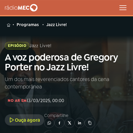
MENU
Programas
Jazz Livre!
Jazz Livre!
EPISÓDIO
A voz poderosa de Gregory
Buscar
na
Porter no Jazz Livre!
Rádio
Buscar
MEC
Um dos mais reverenciados cantores da cena
contemporânea
Início
AO VIVO
13/03/2025, 00:00
NO AR EM
01
INÍCIO
Compartilhe
Ouça agora
02
A RÁDIO