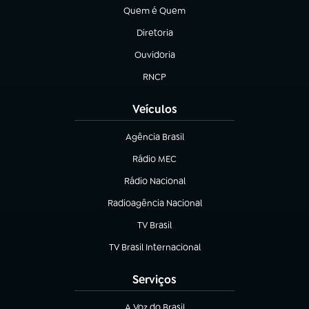
Quem é Quem
(abre em nova aba)
Diretoria
(abre em nova aba)
Ouvidoria
(abre em nova aba)
RNCP
(abre em nova aba)
Veículos
Agência Brasil
(abre em nova aba)
Rádio MEC
Rádio Nacional
(abre em nova aba)
Radioagência Nacional
(abre em nova aba)
TV Brasil
(abre em nova aba)
TV Brasil Internacional
(abre em nova aba)
Serviços
A Voz do Brasil