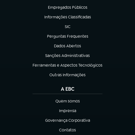
Empregados Públicos
(abre em nova aba)
Informações Classificadas
(abre em nova aba)
SIC
(abre em nova aba)
Perguntas Frequentes
(abre em nova aba)
Dados Abertos
(abre em nova aba)
Sanções Administrativas
(abre em nova aba)
Ferramentas e Aspectos Tecnológicos
(abre em nova aba)
Outras Informações
(abre em nova aba)
A EBC
Quem somos
(abre em nova aba)
Imprensa
(abre em nova aba)
Governança Corporativa
(abre em nova aba)
Contatos
(abre em nova aba)