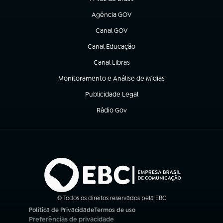
(abre em nova aba)
Agência GOV
(abre em nova aba)
Canal GOV
(abre em nova aba)
Canal Educação
(abre em nova aba)
Canal Libras
(abre em nova aba)
Monitoramento e Análise de Mídias
(abre em nova aba)
Publicidade Legal
(abre em nova aba)
Rádio Gov
(abre em nova aba)
© Todos os direitos reservados pela EBC
Política de Privacidade
Termos de uso
(abre em nova aba)
(abre em nova aba)
Preferências de privacidade