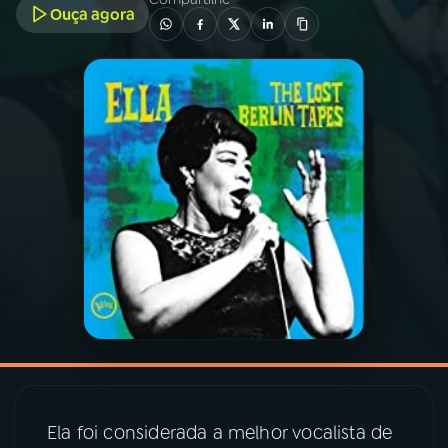
Ouça agora
03
PROGRAMAÇÃO
04
PROGRAMAS
05
PODCASTS
06
VIDEOCASTS
07
ÚLTIMAS
08
PRÊMIO RÁDIO MEC
Ela foi considerada a melhor vocalista de
ACOMPANHE A RÁDIO MEC