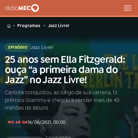
MENU
Programas
Jazz Livre!
Jazz Livre!
EPISÓDIO
25 anos sem Ella Fitzgerald:
Buscar
na
ouça “a primeira dama do
Rádio
Buscar
Jazz” no Jazz Livre!
MEC
Cantora conquistou, ao longo de sua carreira, 13
Início
AO VIVO
prêmios Grammy e chegou a vender mais de 40
milhões de álbuns
01
INÍCIO
16/06/2021, 00:00
NO AR EM
02
A RÁDIO
Compartilhe