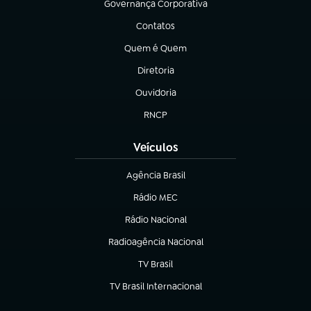
Governança Corporativa
(abre em nova aba)
Contatos
(abre em nova aba)
Quem é Quem
(abre em nova aba)
Diretoria
(abre em nova aba)
Ouvidoria
(abre em nova aba)
RNCP
(abre em nova aba)
Veículos
Agência Brasil
(abre em nova aba)
Rádio MEC
Rádio Nacional
(abre em nova aba)
Radioagência Nacional
(abre em nova aba)
TV Brasil
(abre em nova aba)
TV Brasil Internacional
(abre em nova aba)