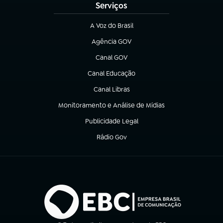
Serviços
A Voz do Brasil
(abre em nova aba)
Agência GOV
(abre em nova aba)
Canal GOV
(abre em nova aba)
Canal Educação
(abre em nova aba)
Canal Libras
(abre em nova aba)
Monitoramento e Análise de Mídias
(abre em nova aba)
Publicidade Legal
(abre em nova aba)
Rádio Gov
(abre em nova aba)