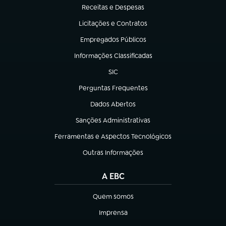
Receitas e Despesas
(abre em nova aba)
Licitações e Contratos
(abre em nova aba)
Empregados Públicos
(abre em nova aba)
Informações Classificadas
(abre em nova aba)
SIC
(abre em nova aba)
Perguntas Frequentes
(abre em nova aba)
Dados Abertos
(abre em nova aba)
Sanções Administrativas
(abre em nova aba)
Ferramentas e Aspectos Tecnológicos
(abre em nova aba)
Outras Informações
(abre em nova aba)
A EBC
Quem somos
(abre em nova aba)
Imprensa
(abre em nova aba)