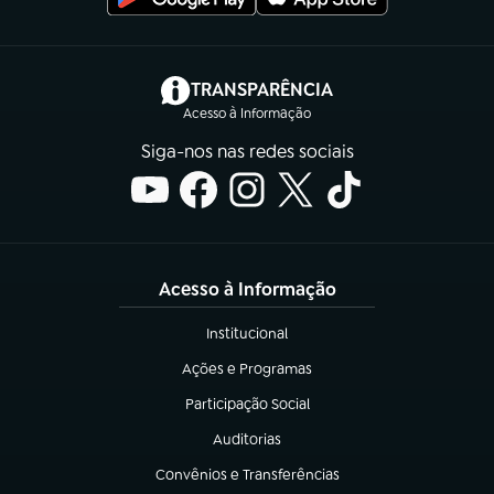
(abre em nova aba)
TRANSPARÊNCIA
Acesso à Informação
Siga-nos nas redes sociais
Acesso à Informação
Institucional
(abre em nova aba)
Ações e Programas
(abre em nova aba)
Participação Social
(abre em nova aba)
Auditorias
(abre em nova aba)
Convênios e Transferências
(abre em nova aba)