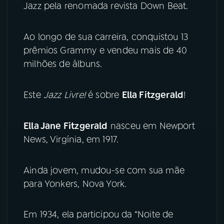
Jazz pela renomada revista Down Beat.
YouTube
Facebook
Ao longo de sua carreira, conquistou 13
Instagram
X
prêmios Grammy e vendeu mais de 40
milhões de álbuns.
TikTok
Este
Jazz Livre!
é sobre
Ella Fitzgerald
!
Ella Jane Fitzgerald
nasceu em Newport
News, Virgínia, em 1917.
Ainda jovem, mudou-se com sua mãe
para Yonkers, Nova York.
Em 1934, ela participou da “Noite de