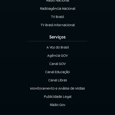
Rádio Nacional
(abre em nova aba)
Radioagência Nacional
(abre em nova aba)
TV Brasil
(abre em nova aba)
TV Brasil Internacional
(abre em nova aba)
Serviços
A Voz do Brasil
(abre em nova aba)
Agência GOV
(abre em nova aba)
Canal GOV
(abre em nova aba)
Canal Educação
(abre em nova aba)
Canal Libras
(abre em nova aba)
Monitoramento e Análise de Mídias
(abre em nova aba)
Publicidade Legal
(abre em nova aba)
Rádio Gov
(abre em nova aba)