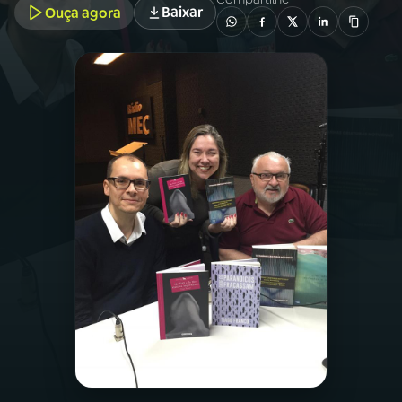
Baixar
Ouça agora
03
PROGRAMAÇÃO
04
PROGRAMAS
05
PODCASTS
06
VIDEOCASTS
07
ÚLTIMAS
08
PRÊMIO RÁDIO MEC
ACOMPANHE A RÁDIO MEC