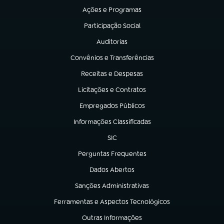
Ações e Programas
(abre em nova aba)
Participação Social
(abre em nova aba)
Auditorias
(abre em nova aba)
Convênios e Transferências
(abre em nova aba)
Receitas e Despesas
(abre em nova aba)
Licitações e Contratos
(abre em nova aba)
Empregados Públicos
(abre em nova aba)
Informações Classificadas
(abre em nova aba)
SIC
(abre em nova aba)
Perguntas Frequentes
(abre em nova aba)
Dados Abertos
(abre em nova aba)
Sanções Administrativas
(abre em nova aba)
Ferramentas e Aspectos Tecnológicos
(abre em nova aba)
Outras Informações
(abre em nova aba)