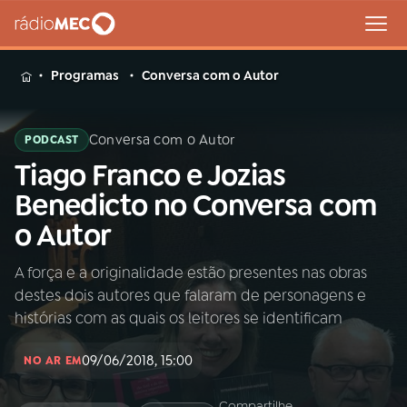
MENU
Programas
Conversa com o Autor
Conversa com o Autor
PODCAST
Tiago Franco e Jozias
Buscar
na
Benedicto no Conversa com
Rádio
Buscar
o Autor
MEC
A força e a originalidade estão presentes nas obras
Início
AO VIVO
destes dois autores que falaram de personagens e
histórias com as quais os leitores se identificam
01
INÍCIO
09/06/2018, 15:00
NO AR EM
02
A RÁDIO
Compartilhe