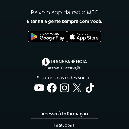
Baixe o app da rádio MEC
E tenha a gente sempre com você.
(abre em nova aba)
TRANSPARÊNCIA
Acesso à Informação
Siga-nos nas redes sociais
Acesso à Informação
Institucional
(abre em nova aba)