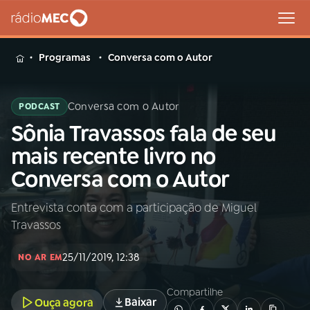
MENU
Programas
Conversa com o Autor
Conversa com o Autor
PODCAST
Sônia Travassos fala de seu
Buscar
na
mais recente livro no
Rádio
Buscar
Conversa com o Autor
MEC
Entrevista conta com a participação de Miguel
Início
AO VIVO
Travassos
01
INÍCIO
25/11/2019, 12:38
NO AR EM
Compartilhe
02
A RÁDIO
Baixar
Ouça agora