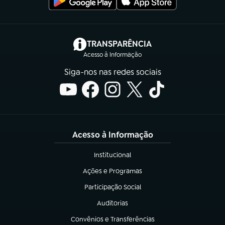
(abre em nova aba)
TRANSPARÊNCIA
Acesso à Informação
Siga-nos nas redes sociais
Acesso à Informação
Institucional
(abre em nova aba)
Ações e Programas
(abre em nova aba)
Participação Social
(abre em nova aba)
Auditorias
(abre em nova aba)
Convênios e Transferências
(abre em nova aba)