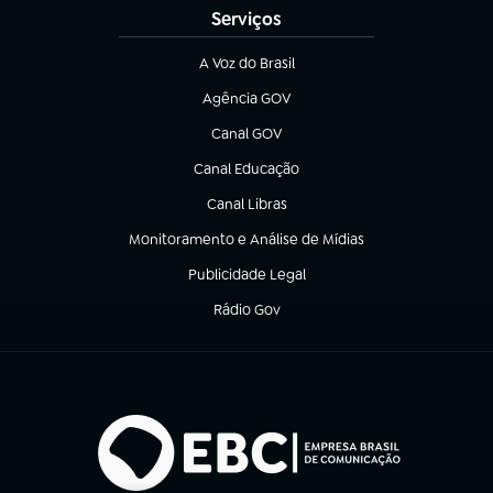
Serviços
A Voz do Brasil
(abre em nova aba)
Agência GOV
(abre em nova aba)
Canal GOV
(abre em nova aba)
Canal Educação
(abre em nova aba)
Canal Libras
(abre em nova aba)
Monitoramento e Análise de Mídias
(abre em nova aba)
Publicidade Legal
(abre em nova aba)
Rádio Gov
(abre em nova aba)