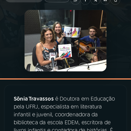
03
PROGRAMAÇÃO
04
PROGRAMAS
05
PODCASTS
06
VIDEOCASTS
07
ÚLTIMAS
Sônia Travassos
é Doutora em Educação
pela UFRJ, especialista em literatura
08
PRÊMIO RÁDIO MEC
infantil e juvenil, coordenadora da
biblioteca da escola EDEM, escritora de
livros infantis e contadora de histórias. É
ACOMPANHE A RÁDIO MEC