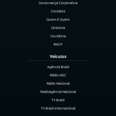
Governança Corporativa
(abre em nova aba)
Contatos
(abre em nova aba)
Quem é Quem
(abre em nova aba)
Diretoria
(abre em nova aba)
Ouvidoria
(abre em nova aba)
RNCP
(abre em nova aba)
Veículos
Agência Brasil
(abre em nova aba)
Rádio MEC
Rádio Nacional
(abre em nova aba)
Radioagência Nacional
(abre em nova aba)
TV Brasil
(abre em nova aba)
TV Brasil Internacional
(abre em nova aba)