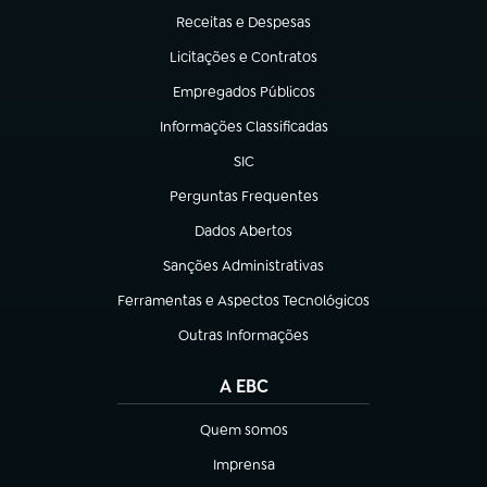
Receitas e Despesas
(abre em nova aba)
Licitações e Contratos
(abre em nova aba)
Empregados Públicos
(abre em nova aba)
Informações Classificadas
(abre em nova aba)
SIC
(abre em nova aba)
Perguntas Frequentes
(abre em nova aba)
Dados Abertos
(abre em nova aba)
Sanções Administrativas
(abre em nova aba)
Ferramentas e Aspectos Tecnológicos
(abre em nova aba)
Outras Informações
(abre em nova aba)
A EBC
Quem somos
(abre em nova aba)
Imprensa
(abre em nova aba)