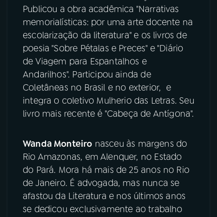
Publicou a obra acadêmica "Narrativas
memorialísticas: por uma arte docente na
YouTube
Facebook
escolarização da literatura" e os livros de
Instagram
X
poesia "Sobre Pétalas e Preces" e "Diário
de Viagem para Espantalhos e
TikTok
Andarilhos". Participou ainda de
Coletâneas no Brasil e no exterior, e
integra o coletivo Mulherio das Letras. Seu
livro mais recente é "Cabeça de Antígona".
Wanda Monteiro
nasceu às margens do
Rio Amazonas, em Alenquer, no Estado
do Pará. Mora há mais de 25 anos no Rio
de Janeiro. É advogada, mas nunca se
afastou da Literatura e nos últimos anos
se dedicou exclusivamente ao trabalho