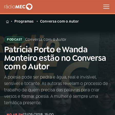
MENU
Programas
Conversa com o Autor
Conversa com o Autor
PODCAST
Patrícia Porto e Wanda
Buscar
na
Monteiro estão no Conversa
Rádio
Buscar
com o Autor
MEC
A poesia pode ser pedra e água, real e invisível,
Início
AO VIVO
sensível e tocante. As autoras revelam o processo de
trabalho de quem precisa das palavras para criar
01
INÍCIO
versos e formar poesia. A mulher é sempre uma
temática presente.
02
A RÁDIO
12/05/2018, 15:00
NO AR EM