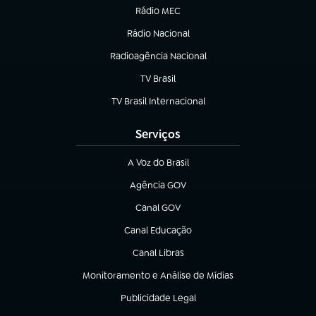
Rádio MEC
Rádio Nacional
(abre em nova aba)
Radioagência Nacional
(abre em nova aba)
TV Brasil
(abre em nova aba)
TV Brasil Internacional
(abre em nova aba)
Serviços
A Voz do Brasil
(abre em nova aba)
Agência GOV
(abre em nova aba)
Canal GOV
(abre em nova aba)
Canal Educação
(abre em nova aba)
Canal Libras
(abre em nova aba)
Monitoramento e Análise de Mídias
(abre em nova aba)
Publicidade Legal
(abre em nova aba)