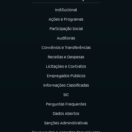
Institucional
(abre em nova aba)
Ações e Programas
(abre em nova aba)
Participação Social
(abre em nova aba)
Auditorias
(abre em nova aba)
Convênios e Transferências
(abre em nova aba)
Receitas e Despesas
(abre em nova aba)
Licitações e Contratos
(abre em nova aba)
Empregados Públicos
(abre em nova aba)
Informações Classificadas
(abre em nova aba)
SIC
(abre em nova aba)
Perguntas Frequentes
(abre em nova aba)
Dados Abertos
(abre em nova aba)
Sanções Administrativas
(abre em nova aba)