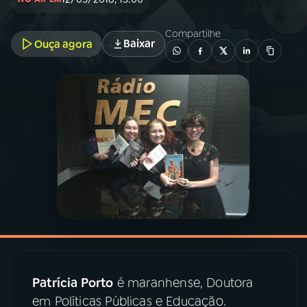
03
PROGRAMAÇÃO
Compartilhe
Baixar
Ouça agora
04
PROGRAMAS
05
PODCASTS
06
VIDEOCASTS
07
ÚLTIMAS
08
PRÊMIO RÁDIO MEC
Patrícia Porto
é maranhense, Doutora
em Políticas Públicas e Educação.
ACOMPANHE A RÁDIO MEC