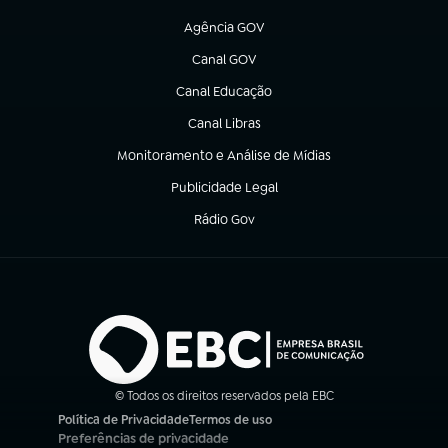
(abre em nova aba)
Agência GOV
(abre em nova aba)
Canal GOV
(abre em nova aba)
Canal Educação
(abre em nova aba)
Canal Libras
(abre em nova aba)
Monitoramento e Análise de Mídias
(abre em nova aba)
Publicidade Legal
(abre em nova aba)
Rádio Gov
(abre em nova aba)
© Todos os direitos reservados pela EBC
Política de Privacidade
Termos de uso
(abre em nova aba)
(abre em nova aba)
Preferências de privacidade