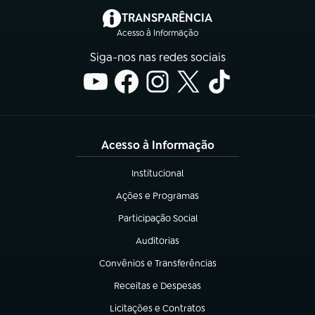
(abre em nova aba)
TRANSPARÊNCIA
Acesso à Informação
Siga-nos nas redes sociais
Acesso à Informação
Institucional
(abre em nova aba)
Ações e Programas
(abre em nova aba)
Participação Social
(abre em nova aba)
Auditorias
(abre em nova aba)
Convênios e Transferências
(abre em nova aba)
Receitas e Despesas
(abre em nova aba)
Licitações e Contratos
(abre em nova aba)