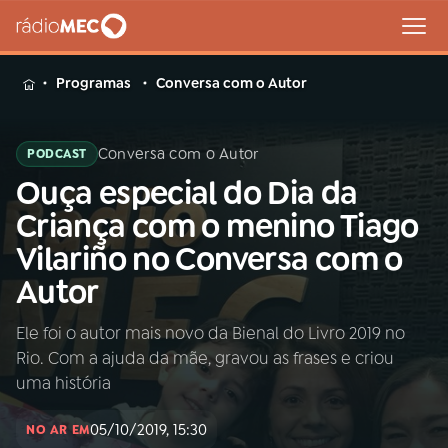
MENU
Programas
Conversa com o Autor
Conversa com o Autor
PODCAST
Ouça especial do Dia da
Buscar
na
Criança com o menino Tiago
Rádio
Buscar
Vilariño no Conversa com o
MEC
Autor
Início
AO VIVO
Ele foi o autor mais novo da Bienal do Livro 2019 no
Rio. Com a ajuda da mãe, gravou as frases e criou
01
INÍCIO
uma história
05/10/2019, 15:30
02
A RÁDIO
NO AR EM