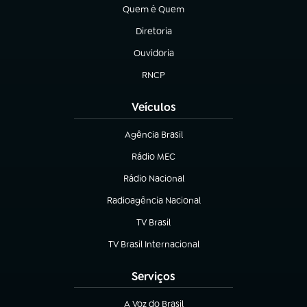
Quem é Quem
(abre em nova aba)
Diretoria
(abre em nova aba)
Ouvidoria
(abre em nova aba)
RNCP
(abre em nova aba)
Veículos
Agência Brasil
(abre em nova aba)
Rádio MEC
Rádio Nacional
(abre em nova aba)
Radioagência Nacional
(abre em nova aba)
TV Brasil
(abre em nova aba)
TV Brasil Internacional
(abre em nova aba)
Serviços
A Voz do Brasil