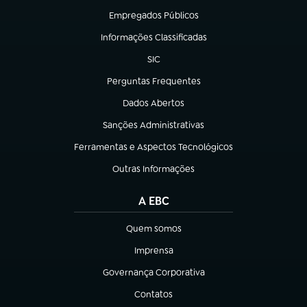
Empregados Públicos
(abre em nova aba)
Informações Classificadas
(abre em nova aba)
SIC
(abre em nova aba)
Perguntas Frequentes
(abre em nova aba)
Dados Abertos
(abre em nova aba)
Sanções Administrativas
(abre em nova aba)
Ferramentas e Aspectos Tecnológicos
(abre em nova aba)
Outras Informações
(abre em nova aba)
A EBC
Quem somos
(abre em nova aba)
Imprensa
(abre em nova aba)
Governança Corporativa
(abre em nova aba)
Contatos
(abre em nova aba)